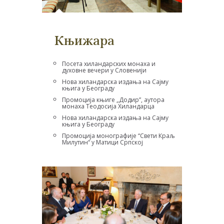
Књижара
Посета хиландарских монаха и
духовне вечери у Словенији
Нова хиландарска издања на Сајму
књига у Београду
Промоција књиге „Додир”, аутора
монаха Теодосија Хиландарца
Нова хиландарска издања на Сајму
књига у Београду
Промоција монографије “Свети Краљ
Милутин“ у Матици Српској