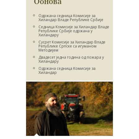
Обнова
Одржана седница Комисије за
Хиландар Владе Републике Србије
Седница Комисије за Хиландар Владе
Републике Србије одржана у
Хиландару
Сусрет Комисије за Хиландар Владе
Републике Српске са игуманом
Методијем
Двадесет једна година од пожара у
Хиландару
Одржана седница Комисије за
Хиландар