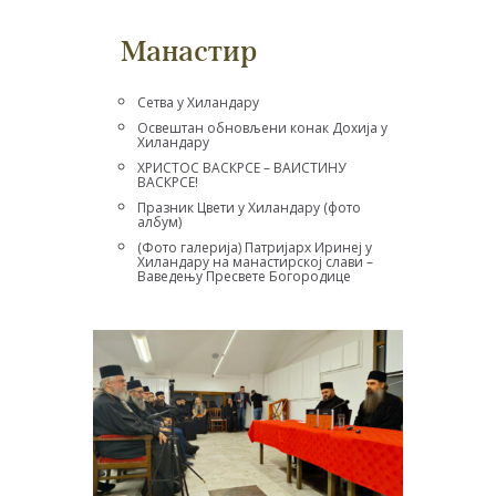
Манастир
Сетва у Хиландару
Освештан обновљени конак Дохија у
Хиландару
ХРИСТОС ВАСКРСЕ – ВАИСТИНУ
ВАСКРСЕ!
Празник Цвети у Хиландару (фото
албум)
(Фото галерија) Патријарх Иринеј у
Хиландару на манастирској слави –
Ваведењу Пресвете Богородице