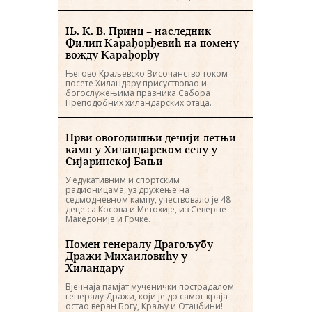
Њ. К. В. Принц – наследник
Филип Карађорђевић на помену
вожду Карађорђу
Његово Краљевско Височанство током
посете Хиландару присуствовао и
богослужењима празника Сабора
Преподобних хиландарских отаца.
Први овогодишњи дечији летњи
камп у Хиландарском селу у
Сијаринској Бањи
У едукативним и спортским
радионицама, уз дружење на
седмодневном кампу, учествовало је 48
деце са Косова и Метохије, из Северне
Македоније и Грчке.
Помен генералу Драгољубу
Дражи Михаиловићу у
Хиландару
Вјечнаја памјат мученички пострадалом
генералу Дражи, који је до самог краја
остао веран Богу, Краљу и Отаџбини!