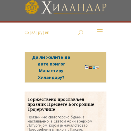
ср
|
ελ
|
ру
|
en
Да ли желите да
дате прилог
Манастиру
Хиландару?
Торжествено прослављен
празник Пресвете Богородице
Тројеручице
Празнично светогорско бденије
настављено је Светом Архијерејском
Литургијом, којом је началствовао
Преосвећени Епископ г. Пајсије.