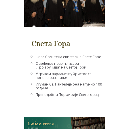
Света Гора
Нова Свештена епистасија Свете Горе
Освећење новог глисера
„Тројеручица“ на Светој Гори
У грчком парламенту Христос се
поново разапиње
Игуман Св. Пантелејмона напунио 100
година
Преподобни Порфирије Светогорац