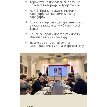
Торжествено прослављен празник
Пресвете Богородице Тројеручице
Њ. К. В. Принц – наследник Филип
Карађорђевић на помену вожду
Карађорђу
Први овогодишњи дечији летњи камп
у Хиландарском селу у Сијаринској
Бањи
Помен генералу Драгољубу Дражи
Михаиловићу у Хиландару
Дружење са прослављеним
ватерполистима у Хиландарском селу