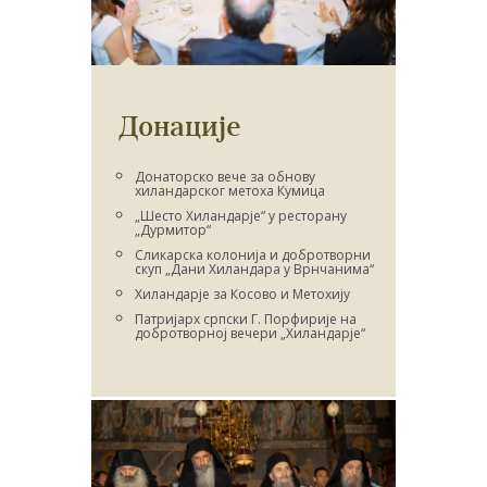
Донације
Донаторско вече за обнову
хиландарског метоха Кумица
„Шесто Хиландарје“ у ресторану
„Дурмитор“
Сликарска колонија и добротворни
скуп „Дани Хиландара у Врнчанима“
Хиландарје за Косово и Метохију
Патријарх српски Г. Порфирије на
добротворној вечери „Хиландарје“