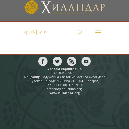
ср
|
ελ
|
ру
|
en
Услови коришћења
© 2004 - 2026.
Фондација Задужбина Светог манастира Хиландара
Булевар Војводе Мишића 71, 11040 Београд.
Тел: ++381 (0)11 7159130
office(at)zaduzbina.org;
www.hilandar.org