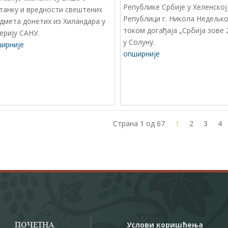
Републике Србије у Хеленској
танку и вредности свештених
Републици г. Никола Недељко
дмета донетих из Хиландара у
током догађаја „Србија зове 
ерију САНУ.
у Солуну.
ирније
опширније
Страна 1 од 67
1
2
3
4
Услови коришћења
ПОЧЕТНА