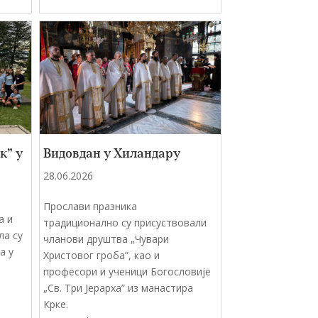
к” у
Видовдан у Хиландару
28.06.2026
Прослави празника
а и
традиционално су присуствовали
ла су
чланови друштва „Чувари
а у
Христовог гроба”, као и
професори и ученици Богословије
„Св. Три Јерарха” из манастира
Крке.