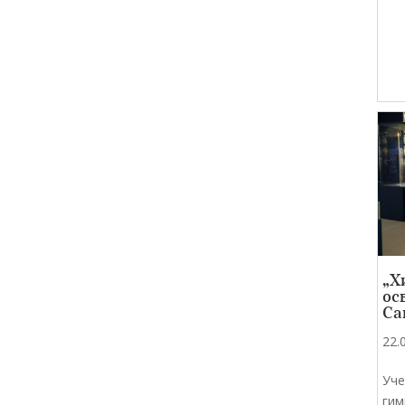
„Х
ос
Са
22.
Уче
гим