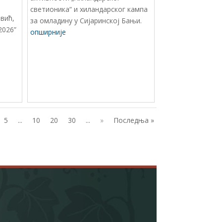
светионика“ и хиландарског кампа
вић,
за омладину у Сијаринској Бањи.
2026”
опширније
5
...
10
20
30
...
»
Последња »