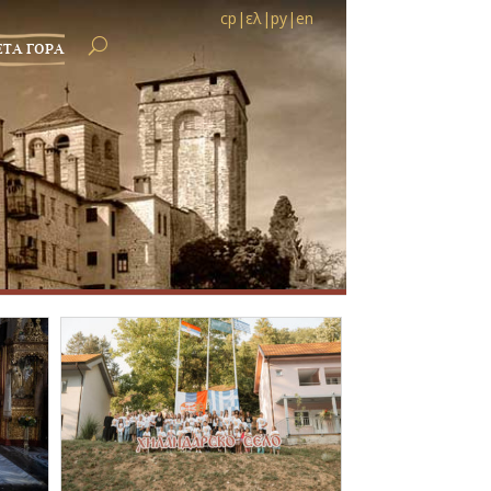
ср
|
ελ
|
ру
|
en
ЕТА ГОРА