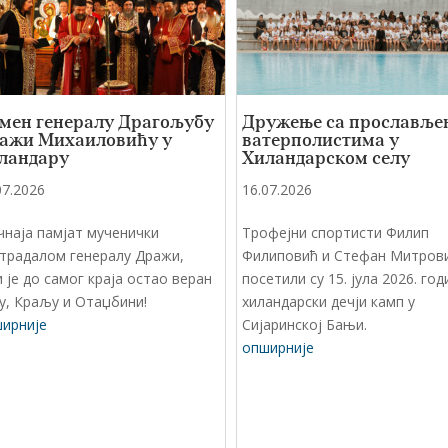
мен генералу Драгољубу
Дружење са прославље
ажи Михаиловићу у
ватерполистима у
ландару
Хиландарском селу
07.2026
16.07.2026
чнаја памјат мученички
Трофејни спортисти Филип
традалом генералу Дражи,
Филиповић и Стефан Митров
и је до самог краја остао веран
посетили су 15. јула 2026. год
у, Краљу и Отаџбини!
хиландарски дечји камп у
ирније
Сијаринској Бањи.
опширније