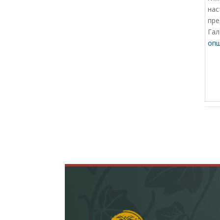
нас
пре
Гал
опш