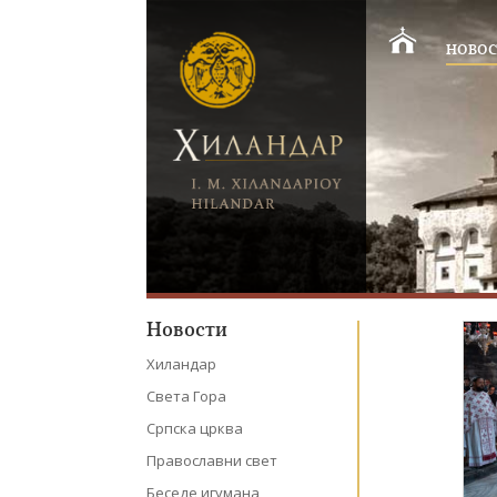
НОВОС
Новости
Хиландар
Света Гора
Српска црква
Православни свет
Беседе игумана