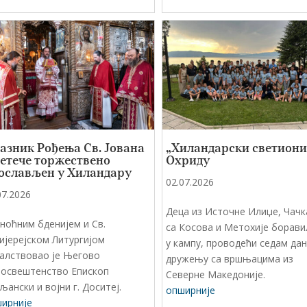
азник Рођења Св. Јована
„Хиландарски светиони
етече торжествено
Охриду
ослављен у Хиландару
02.07.2026
07.2026
Деца из Источне Илиџе, Чачк
ноћним бденијем и Св.
са Косова и Метохије борави
ијерејском Литургијом
у кампу, проводећи седам дан
алствовао је Његово
дружењу са вршњацима из
освештенство Епископ
Северне Македоније.
љански и војни г. Доситеј.
опширније
ирније