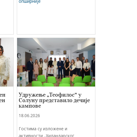
опширније
ен
Удружење „Теофилос“ у
ен
Солуну представило дечије
кампове
18.06.2026
Гостима су изложене и
активности „Хиландарског