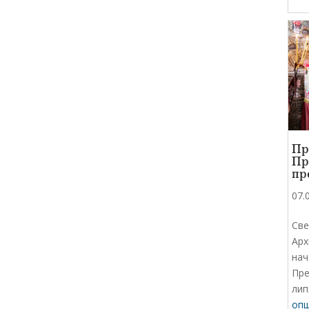
Пр
Пр
пр
07.
Све
Арх
нач
Пре
лип
опш