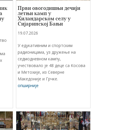
ник
Први овогодишњи дечији
а
летњи камп у
ђу
Хиландарском селу у
Сијаринској Бањи
19.07.2026
тво
У едукативним и спортским
радионицама, уз дружење на
има
седмодневном кампу,
х
учествовало је 48 деце са Косова
и Метохије, из Северне
Македоније и Грчке.
опширније