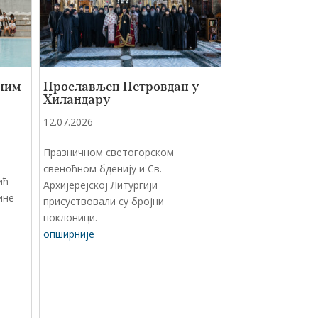
ним
Прослављен Петровдан у
Хиландару
12.07.2026
Празничном светогорском
свеноћном бденију и Св.
ић
Архијерејској Литургији
ине
присуствовали су бројни
поклоници.
опширније