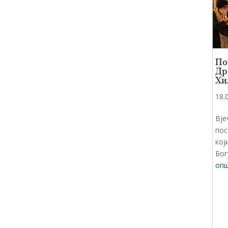
По
Др
Хи
18.
Вје
пос
кој
Бог
опш