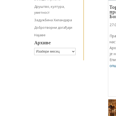
Друштво, култура,
То
пр
уметност
Бо
Задужбина Хиландара
27.
Добротворни догађаји
Најаве
Пра
нас
Архиве
Арх
Архиве
је 
Епи
опш