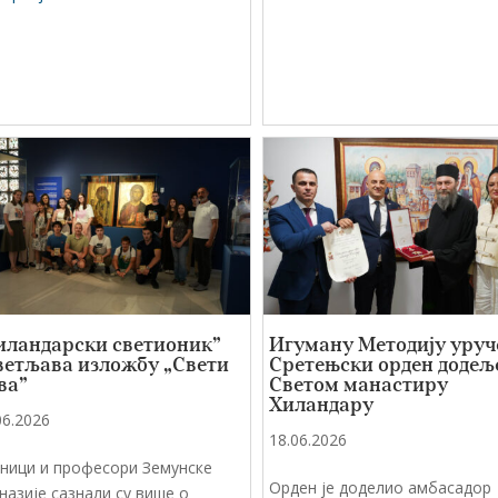
иландарски светионик”
Игуману Методију уруч
ветљава изложбу „Свети
Сретењски орден додељ
ва”
Светом манастиру
Хиландару
06.2026
18.06.2026
ници и професори Земунске
Орден је доделио амбасадор
назије сазнали су више о