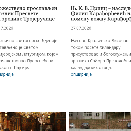
ржествено прослављен
Њ. К. В. Принц – наслед
азник Пресвете
Филип Карађорђевић н
городице Тројеручице
помену вожду Карађор
07.2026
27.07.2026
знично светогорско бденије
Његово Краљевско Височанс
тављено је Светом
током посете Хиландару
ијерејском Литургијом, којом
присуствовао и богослужењ
началствовао Преосвећени
празника Сабора Преподобни
скоп г. Пајсије.
хиландарских отаца.
ирније
опширније