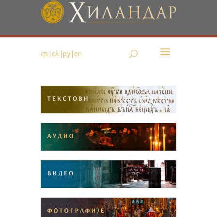
ср
|
ελ
|
ру
|
en