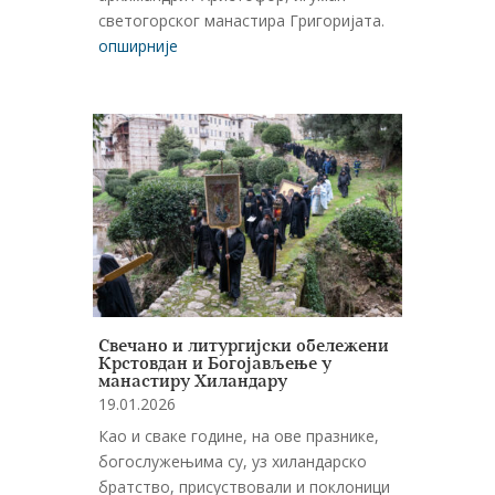
светогорског манастира Григоријата.
опширније
Свечано и литургијски обележени
Крстовдан и Богојављење у
манастиру Хиландару
19.01.2026
Као и сваке године, на ове празнике,
богослужењима су, уз хиландарско
братство, присуствовали и поклоници