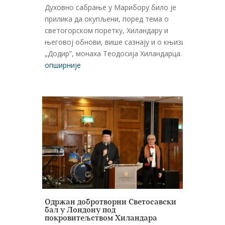
Духовно сабрање у Марибору билo је
прилика да окупљени, поред тема о
светогорском поретку, Хиландару и
његовој обнови, више сазнају и о књизи
„Додир”, монаха Теодосија Хиландарца.
опширније
Одржан добротворни Светосавски
бал у Лондону под
покровитељством Хиландара