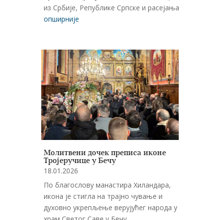
из Србије, Републике Српске и расејања.
опширније
Молитвени дочек преписа иконе
Тројеручице у Бечу
18.01.2026
По благослову манастира Хиландара,
икона је стигла на трајно чување и
духовно укрепљење верујућег народа у
храм Светог Саве у Бечу.