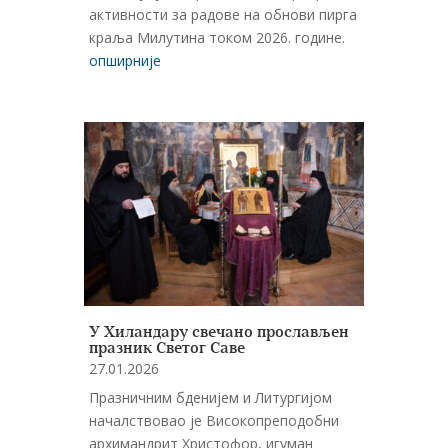
активности за радове на обнови пирга
краља Милутина током 2026. године.
опширније
У Хиландару свечано прослављен
празник Светог Саве
27.01.2026
Празничним бденијем и Литургијом
началствовао је Високопреподобни
архимандрит Христофор, игуман