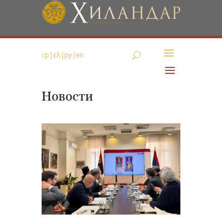
ср
|
ελ
|
ру
|
en
Новости