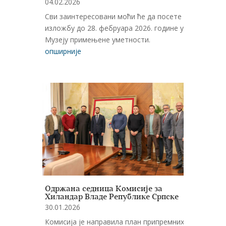
04.02.2026
Сви заинтересовани моћи ће да посете
изложбу до 28. фебруара 2026. године у
Музеју примењене уметности.
опширније
Oдржана седница Комисије за
Хиландар Владе Републике Српске
30.01.2026
Комисија је направила план припремних