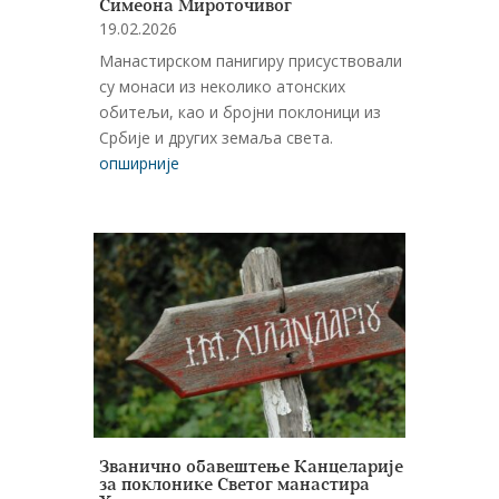
Симеона Мироточивог
19.02.2026
Манастирском панигиру присуствовали
су монаси из неколико атонских
обитељи, као и бројни поклоници из
Србије и других земаља света.
опширније
Званично обавештење Канцеларије
за поклонике Светог манастира