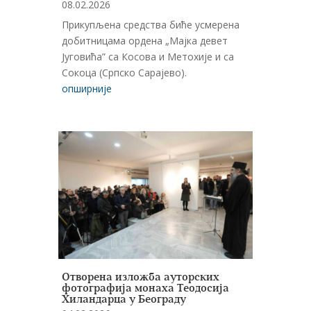
08.02.2026
Прикупљена средства биће усмерена
добитницама ордена „Мајка девет
Југовића” са Косова и Метохије и са
Сокоца (Српско Сарајево).
опширније
Отворена изложба ауторских
фотографија монаха Теодосија
Хиландарца у Београду