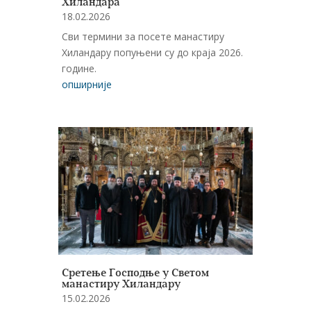
Хиландара
18.02.2026
Сви термини за посете манастиру
Хиландару попуњени су до краја 2026.
године.
опширније
Сретење Господње у Светом
манастиру Хиландару
15.02.2026