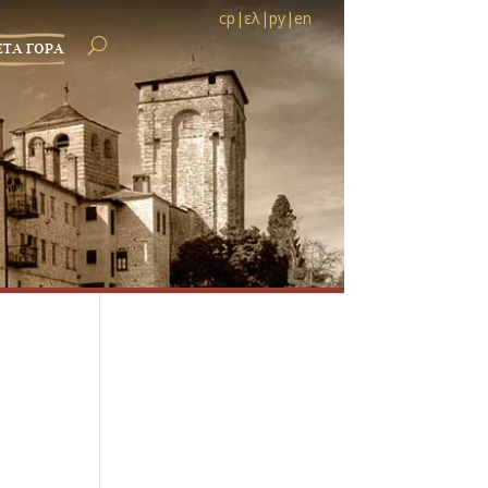
ср
|
ελ
|
ру
|
en
ЕТА ГОРА