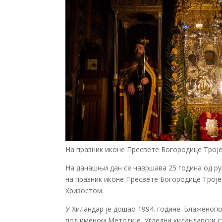
На празник иконе Пресвете Богородице Троје
На данашњи дан се навршава 25 година од р
на празник иконе Пресвете Богородице Трој
Хризостом.
У Хиландар је дошао 1994. године. Блаженопо
под именом Методије. Угледни хиландарски с