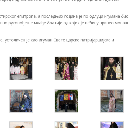
ирског епитропа, а последњих година је по одлуци игумана био
ховно руковођење млађе братије од којих је већину привео мона
не, устоличен је као игуман Свете царске патријаршијске и