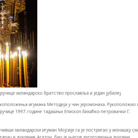
ручице хиландарско братство прославља и један јубилеј.
укоположења игумана Методија у чин јеромонаха. Рукоположио г
еручице 1997. године тадашњи
Епископ бихаћко-петровачки Г.
чивши хиландарски игуман Мојсије га је постригао у монашку сх
тарац и духовник Агатон, био је његов дугогодишњи духовни