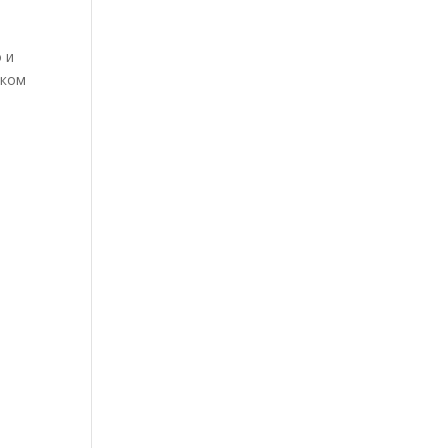
 и
шком