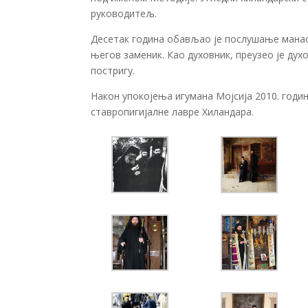
руководитељ.
Десетак година обављао је послушање манаст
његов заменик. Као духовник, преузео је ду
постригу.
Након упокојења игумана Мојсија
2010. годи
ставропигијалне лавре Хиландара.