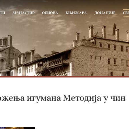
ТИ
МАНАСТИР
ОБНОВА
КЊИЖАРА
ДОНАЦИЈЕ
СВ
ожења игумана Методија у чин