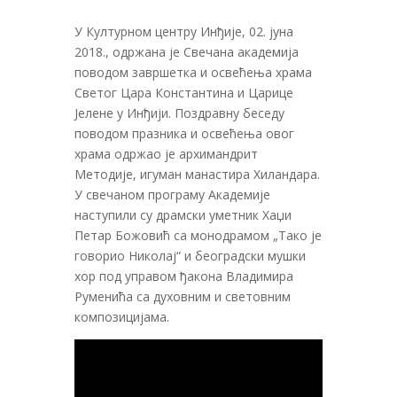
У Културном центру Инђије, 02. јуна
2018., одржана је Свечана академија
поводом завршетка и освећења храма
Светог Цара Константина и Царице
Јелене у Инђији. Поздравну беседу
поводом празника и освећења овог
храма одржао је архимандрит
Методије, игуман манастира Хиландара.
У свечаном програму Академије
наступили су драмски уметник Хаџи
Петар Божовић са монодрамом „Тако је
говорио Николај“ и београдски мушки
хор под управом ђакона Владимира
Руменића са духовним и световним
композицијама.