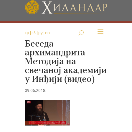
ср
|
ελ
|
ру
|
en
Беседа
архимандрита
Методија на
свечаној академији
у Инђији (видео)
09.06.2018.