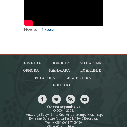
Извор:
ТВ Храм
ПОЧЕТНА
НОВОСТИ
МАНАСТИР
ОБНОВА
КЊИЖАРА
ДОНАЦИЈЕ
СВЕТА ГОРА
БИБЛИОТЕКА
КОНТАКТ
Услови коришћења
© 2004 - 2026.
Фондација Задужбина Светог манастира Хиландара
Булевар Војводе Мишића 71, 11040 Београд.
Тел: ++381 (0)11 7159130
office(at)zaduzbina.org;