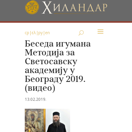
ср
|
ελ
|
ру
|
en
Беседа игумана
Методија за
Светосавску
академију у
Београду 2019.
(видео)
13.02.2019.