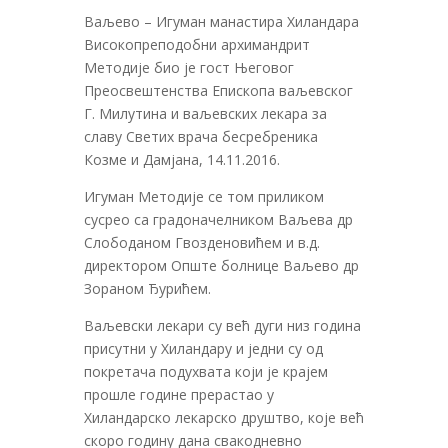
Ваљево – Игуман манастира Хиландара
Високопреподобни архимандрит
Методије био је гост Његовог
Преосвештенства Епископа ваљевског
Г. Милутина и ваљевских лекара за
славу Светих врача бесребреника
Козме и Дамјана, 14.11.2016.
Игуман Методије се том приликом
сусрео са градоначелником Ваљева др
Слободаном Гвозденовићем и в.д.
директором Опште болнице Ваљево др
Зораном Ђурићем.
Ваљевски лекари су већ дуги низ година
присутни у Хиландару и једни су од
покретача подухвата који је крајем
прошле године прерастао у
Хиландарско лекарско друштво, које већ
скоро годину дана свакодневно