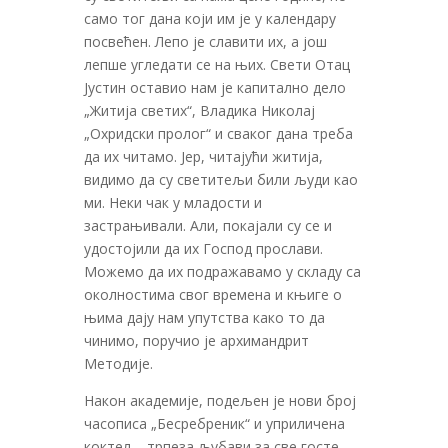
само тог дана који им је у календару
посвећен. Лепо је славити их, а још
лепше угледати се на њих. Свети Отац
Јустин оставио нам је капитално дело
„Житија светих“, Владика Николај
„Охридски пролог“ и сваког дана треба
да их читамо. Јер, читајући житија,
видимо да су светитељи били људи као
ми. Неки чак у младости и
застрањивали. Али, покајали су се и
удостојили да их Господ прослави.
Можемо да их подражавамо у складу са
околностима свог времена и књиге о
њима дају нам упутства како то да
чинимо, поручио је архимандрит
Методије.
Након академије, подељен је нови број
часописа „Бесребреник“ и уприличена
коктел – трпеза љубави за све госте.