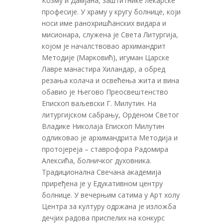
Козму и Дамјана, заштитнике лекарске
професије. У храму у кругу болнице, који
носи име ранохришћанских видара и
мисионара, служена је Света Литургија,
којом је началствовао архимандрит
Методије (Марковић), игуман Царске
Лавре манастира Хиландар, а обред
резања колача и освећења жита и вина
обавио је Његово Преосвештенство
Епископ ваљевски Г. Милутин. На
литургијском сабрању, Орденом Светог
Владике Николаја Епископ Милутин
одликовао је архимандрита Методија и
протојереја – ставрофора Радомира
Алексића, болничког духовника.
Традиционална Свечана академија
приређена је у Едукативном центру
болнице. У вечерњим сатима у Арт холу
Центра за културу одржана је изложба
дечјих радова приспелих на конкурс