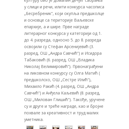
културу био је домаћин дечјег сабрања
у слици и речи, илити конкурса часописа
„Бесребреник“, који окупља предшколце
и основце са територије Ваљевске
епархије, а и шире. Прве награде
литерарног конкурса у категорији од 1.
до 4. разреда, односно 5. до 8. разреда
освојили су Стефан Арсенијевић (3.
разред, ОШ „Андра Савчић“) и Исидора
Табаковић (6. разред, ОШ „Владика
Николај Велимировић“). Првонаграђени
на ликовном конкурсу су Олга Матић (
предшколско, ОШ „Сестре Илић“),
Михаило Ракић (4. разред, ОШ „Андра
Савчић“) и Анђела Каљевић (8. разред,
ОШ „Милован Глишић“). Такође, уручене
су и друге и треће награде, као и бројне
похвале за креативност и труд малих
уметника.