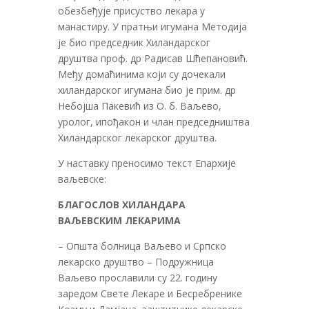
обезбеђује присуство лекара у
манастиру. У пратњи игумана Методија
је био председник Хиландарског
друштва проф. др Радисав Шћепановић.
Међу домаћинима који су дочекали
хиландарског игумана био је прим. др
Небојша Пакевић из О. б. Ваљево,
уролог, ипођакон и члан председништва
Хиландарског лекарског друштва.
У наставку преносимо текст Епархије
ваљевске:
БЛАГОСЛОВ ХИЛАНДАРА
ВАЉЕВСКИМ ЛЕКАРИМА
– Општа болница Ваљево и Српско
лекарско друштво – Подружница
Ваљево прославили су 22. годину
заредом Свете Лекаре и Бесребренике