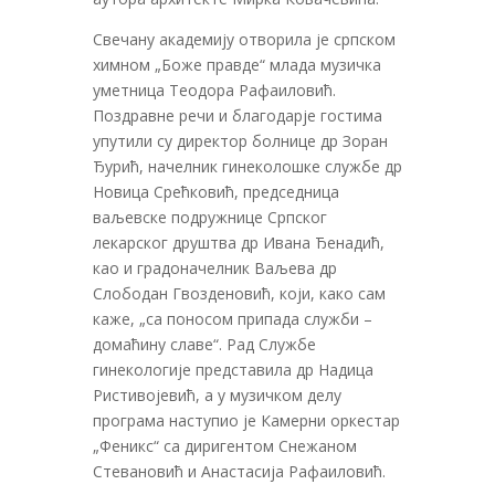
Свечану академију отворила је српском
химном „Боже правде“ млада музичка
уметница Теодора Рафаиловић.
Поздравне речи и благодарје гостима
упутили су директор болнице др Зоран
Ђурић, начелник гинеколошке службе др
Новица Срећковић, председница
ваљевске подружнице Српског
лекарског друштва др Ивана Ђенадић,
као и градоначелник Ваљева др
Слободан Гвозденовић, који, како сам
каже, „са поносом припада служби –
домаћину славе“. Рад Службе
гинекологије представила др Надица
Ристивојевић, а у музичком делу
програма наступио је Камерни оркестар
„Феникс“ са диригентом Снежаном
Стевановић и Анастасија Рафаиловић.