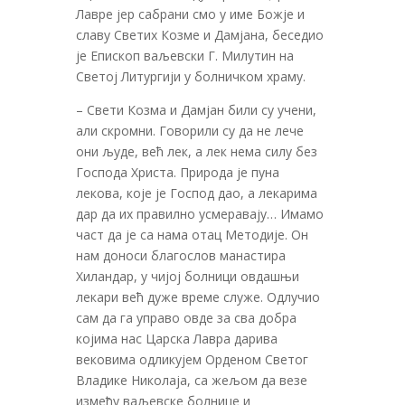
Лавре јер сабрани смо у име Божје и
славу Светих Козме и Дамјана, беседио
је Епископ ваљевски Г. Милутин на
Светој Литургији у болничком храму.
– Свети Козма и Дамјан били су учени,
али скромни. Говорили су да не лече
они људе, већ лек, а лек нема силу без
Господа Христа. Природа је пуна
лекова, које је Господ дао, а лекарима
дар да их правилно усмеравају… Имамо
част да је са нама отац Методије. Он
нам доноси благослов манастира
Хиландар, у чијој болници овдашњи
лекари већ дуже време служе. Одлучио
сам да га управо овде за сва добра
којима нас Царска Лавра дарива
вековима одликујем Орденом Светог
Владике Николаја, са жељом да везе
између ваљевске болнице и