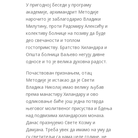
У пригодној беседи у програму
академије, архимандрит Методије
нарочито је заблагодарио Владики
Милутину, проти Радомиру Алексићу и
колективу болнице на позиву да буде
део свечаности и топлом
гостопримству. Братство Хиландара и
Општа болница Ваљево негују дивне
односе и то је велика духовна радост.
Почаствован признањем, отац
Методије је истакао да је Свети
Владика Николај имао велику љубав
према манастиру Хиландару и ово
одликовање биће још једна потврда
његовог молитвеног присуства и бдења
над подвизима хиландарских монаха.
Данас празнујемо Свете Козму и
Дамјана. Треба увек да имамо на уму да
су светитељи са нама целе године, не