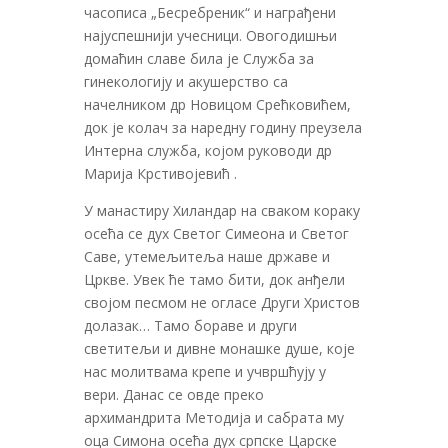
часописа „Бесребреник“ и награђени
најуспешнији учесници. Овогодишњи
домаћин славе била је Служба за
гинекологију и акушерство са
начелником др Новицом Срећковићем,
док је колач за наредну годину преузела
Интерна служба, којом руководи др
Марија Крстивојевић .
У манастиру Хиландар на сваком кораку
осећа се дух Светог Симеона и Светог
Саве, утемељитеља наше државе и
Цркве. Увек ће тамо бити, док анђели
својом песмом не огласе Други Христов
долазак… Тамо бораве и други
светитељи и дивне монашке душе, које
нас молитвама крепе и учвршћују у
вери. Данас се овде преко
архимандрита Методија и сабрата му
оца Симона осећа дух српске Царске