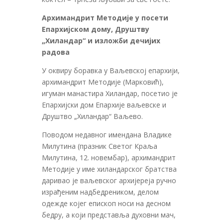
Архимандрит Методије у посети
Епархијском дому, Друштву
„Хиландар“ и изложби дечијих
радова
У оквиру боравка у Ваљевској епархији,
архимандрит Методије (Марковић),
игуман манастира Хиландар, посетио је
Епархијски дом Епархије ваљевске и
Друштво „Хиландар“ Ваљево.
Поводом недавног имендана Владике
Милутина (празник Светог Краља
Милутина, 12. новембар), архимандрит
Методије у име хиландарског братства
даривао је ваљевског архијереја ручно
израђеним надбедреником, делом
одежде којег епископ носи на десном
бедру, а који представља духовни мач,