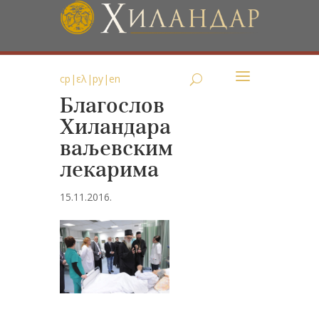
ср
|
ελ
|
ру
|
en
Благослов
Хиландара
ваљевским
лекарима
15.11.2016.