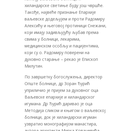
хиландарске светиње буду још чвршће.
Такође, највеће признање Епархије
ваљевске додељујем и проти Радомиру
Алексићу и његовој протиници Снежани,
који имају задивљујућу љубав према
свима у болници, лекарима,
медицинском особљу и пацијентима,
који су о. Радомиру поверени на
духовно старање – рекао је Епископ
Милутин.
По завршетку богослужења, директор
Опште болнице, др Зоран Ђурић
уприличио је пријем за духовног оца
Ваљевске епархије и хиландарског
игумана. Др Ђурић даривао је оца
Методија сликом и књигом о ваљевској
болници, док је хиландарски игуман
узвратио монографијом манастира,
аутора архитекте Мирка Ковачевића.