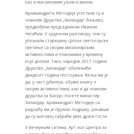
као и маслиновим уљем и вином.
Архимандрита Методија угостили су и
чланови Друштва „Хиландар“ Ваљево,
предвођени председником Иваном
Негићем. У срдачном разговору, они су
упознали старешину српске светогорске
светиње са својим мисионарским
активностима и плановима у времену
које долази. Тако, наредне 2017. године
Друштво „Хиландар“ обележиће
двадесет година постојања. Жеља им је
да, у част јубилеја, објаве књигу о
својим активностима, као и да чланови
друштва за Васкрс посете манастир
Хиландар. Архимандрит Методије са
радошћу им је пружио подршку, рекавши
да су његовој сабраћи увек драги гости.
У вечерњим сатима, Арт хол Центра за