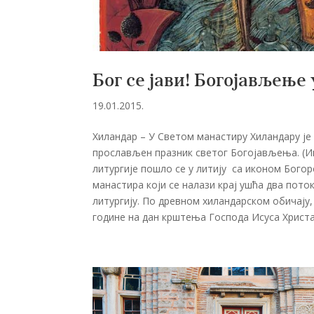
Бог се јави! Богојављење
19.01.2015.
Хиландар – У Светом манастиру Хиландару је
прослављен празник светог Богојављења. (Ико
литургије пошло се у литију са иконом Богор
манастира који се налази крај ушћа два пото
литургију. По древном хиландарском обичају,
године на дан крштења Господа Исуса Христа 