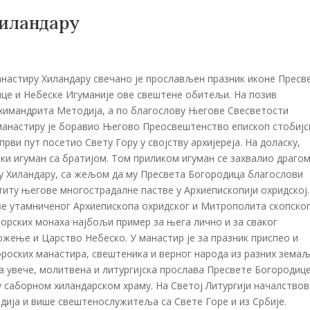
Хиландару
манастиру Хиландару свечано је прослављен празник иконе Пресв
нице и Небеске Игуманије ове свештене обитељи. На позив
химандрита Методија, а по благослову Његове Свесветости
 манастиру је боравио Његово Преосвештенство епископ стобијс
рви пут посетио Свету Гору у својству архијереја. На доласку,
рски игуман са братијом. Том приликом игуман се захвалио драгом
ру Хиландару, са жељом да му Пресвета Богородица благослови
штиту његове многострадалне пастве у Архиепископији охридској.
ве утамниченог Архиепископа охридског и Митрополита скопског
огорских монаха најбољи пример за њега лично и за сваког
жење и Царство Небеско. У манастир је за празник приспео и
гороских манастира, свештеника и верног народа из разних земаљ
ула увече, молитвена и литургијска прослава Пресвете Богородиц
 саборном хиландарском храму. На Светој Литургији началство
дија и више свештенослужитеља са Свете Горе и из Србије.