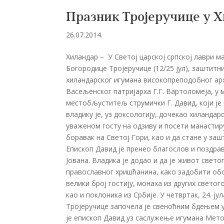
Празник Тројеручице у 
26.07.2014.
Хиландар – У Светој царској српској лаври 
Богородице Тројеручице (12/25 јул), заштит
хиландарског игумана високопреподобног ар
Васељенског патријарха Г.Г. Вартоломеја, у
местобљуститељ струмички Г. Давид, који је п
владику је, уз доксологију, дочекао хиланда
уваженом госту на одзиву и посети манасти
боравак на Светој Гори, као и да стане у за
Епископ Давид је пренео благослов и поздра
Јована. Владика је додао и да је живот свет
православног хришћанина, како задобити обо
велики број гостију, монаха из других свето
као и поклоника из Србије. У четвртак, 24. ј
Тројеручице започела је свеноћним бдењем у
је епископ Давид уз саслужење игумана Мето