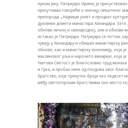
пуном јеку. Патријарх Иринеј је присуствов
присутнима говорећи о значају свештеног ма
препорода. „Највиши узлет и процват култур
духовних домета манастира Хиландара. Зато 
обнови личној и свенародној, али и обнови м
истакао је Патријарх. Патријарх се потом, з
чувају у Хиландару и обишао манастирску ри
обнове, као и манастирску економију, која
маслиновог уља и нарочито винарије, која је
Његова Светост је благословио труд монаха 
и Грка, и пробао неке од плодова овог благ
братство, које тренутно броји око педесет мо
међу светогорским братствима оно место које