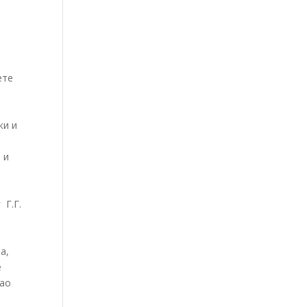
ете
ки и
 и
 Г.Г.
а,
е
вао