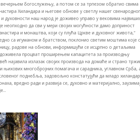
ао вечерњем богослужењу, а потом се за трпезом обратио свима
настира Хиландара и његове обнове у светлу нашег свенародно
е и духовности наш народ је доживео управо у вековима највиши
је неопходно да сви у мери својих могућности дамо доприност
анастира и монаштва, који су плућа Цркве и духовног живота,“
аједно са игуманом и братством, поклонио светим моштима које 
зницу, радове на обнови, информишући се исцрпно о детаљима
 је доживела процват проширењем капацитета за производњу
 већ најавила излазак својих производа на домаће и страно тржи
и њихових многобројних помагача и сарадника, углавном Срба, 
ословеног поднебља, задовољно констатујући да младо хиланда
наха, вредно ради и развија се, духовно и материјално, заузима
...