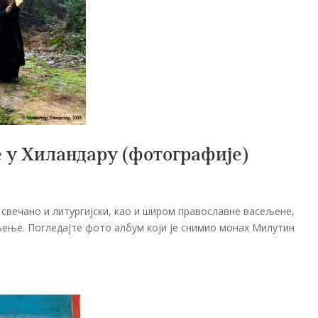
 у Хиландару (фотографије)
 свечано и литургијски, као и широм православне васељене,
ење. Погледајте фото албум који је снимио монах Милутин