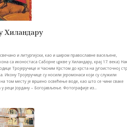
 у Хиландару
 свечано и литургијски, као и широм православне васељене,
на са иконостаса Саборне цркве у Хиландару, крај 17. века) На
одице Тројеручице и Часним Крстом до крста на југоисточној ст
ка. Икону Тројеручице су носили јеромонаси који су служили
 на том месту је вршено освећење воде, као што се чини сваке
у реци Јордану – Богојављење. Фотографије из...