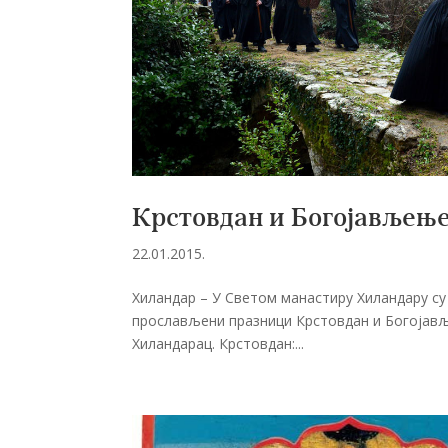
Крстовдан и Богојављење
22.01.2015.
Хиландар – У Светом манастиру Хиландару су
прослављени празници Крстовдан и Богојављ
Хиландарац. Крстовдан:...