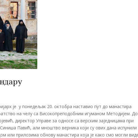
андару
ријарх је у понедељак 20. октобра наставио пут до манастира
братство на челу са Високопреподобним игуманом Методијем. До
ојевић, директор Управе за односе са верским заједницама при
. Синиша Павић, али мноштво верника који су ових дана испунили
м или прилозима обнову манастира која је како смо могли вид