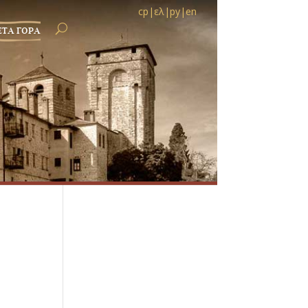
ср
|
ελ
|
ру
|
en
ЕТА ГОРА