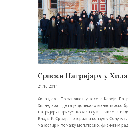
Српски Патријарх у Хил
21.10.2014.
Хиландар – По завршетку посете Кареји, Пат
Хиландара, где га је дочекало манастирско 
Патријарха присуствовали су и г. Милета Рад
Влади Р. Србије, генерални конзул у Солуну г
манастир и помажу молитвено, физичким радо