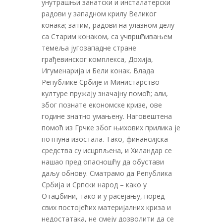
унутрашњи занатски и инсталатерски
радови у западном крилу Великог
конака; затим, радови на улазном делу
са Старим конаком, са учвршћивањем
темеља југозападне стране
грађевинског комплекса, Дохија,
Игуменарија и Бели конак. Влада
Републике Србије и Министарство
културе пружају значајну помоћ; али,
због познате економске кризе, ове
године знатно умањену. Наговештена
помоћ из Грчке због њихових прилика је
потпуна изостала. Тако, финансијска
средства су исцрпљена, и Хиландар се
нашао пред опасношћу да обустави
даљу обнову. Сматрамо да Република
Србија и Српски народ – како у
Отаџбини, тако и у расејању, поред
свих постојећих материјалних криза и
недостатака, не смеју дозволити да се