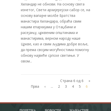
Хиландар не обнови. На основу свега
изнетог, Свети архијерејски сабор се, на
основу вапајне молбе Братства
манастира Хиландара, обраћа свим
нашим епархијама у Отаџбини и
расејању, црквеним општинама и
манастирима, верном народу наше
Цркве, као и свим људима добре воље,
да према својим могућностима помогну
обнову највеће српске светиње. У
овом...
Страна 6 од 6
«
Прва
«
...
2
3
4
5
6
ПОЧЕТНА
НОВОСТИ
МАНАСТИР