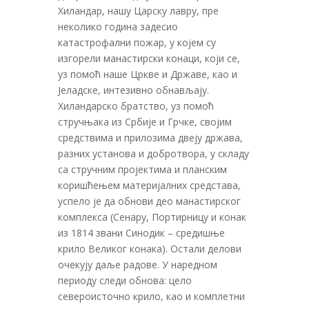
Хиландар, нашу Царску лавру, пре
неколико година задесио
катастрофални пожар, у којем су
изгорели манастирски конаци, који се,
уз помоћ наше Цркве и Државе, као и
Јеладске, интезивно обнављају.
Хиландарско братство, уз помоћ
стручњака из Србије и Грчке, својим
средствима и прилозима двеју држава,
разних установа и добротвора, у складу
са стручним пројектима и планским
коришћењем материјалних средстава,
успело је да обнови део манастирског
комплекса (Сенару, Портирницу и конак
из 1814 звани Синодик – средишње
крило Великог конака). Остали делови
очекују даље радове. У наредном
периоду следи обнова: цело
североисточно крило, као и комплетни