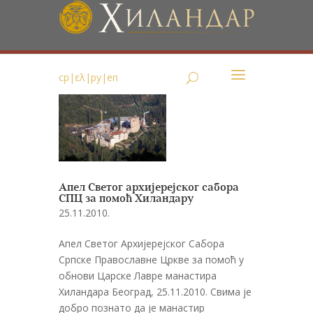
ср
|
ελ
|
ру
|
en
Апел Светог архијерејског сабора
СПЦ за помоћ Хиландару
25.11.2010.
Апел Светог Архијерејског Сабора
Српске Православне Цркве за помоћ у
обнови Царске Лавре манастира
Хиландара Београд, 25.11.2010. Свима је
добро познато да је манастир