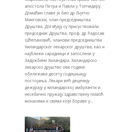
апостола Петра и Павла у Топчидеру.
Домаћин славе је био др Љупчо
Манговски, члан председништва
Друштва. Догађају су присуствовали
председник Друштва, проф. др Радосав
Шћепановић, чланови председништва
Хиландарског лекарског друштва, као и
најближи сарадници и запослени у
Задужбини Хиландара. Хиландарско
лекарско друштво ове године
обележава десету годишњицу
постојања. Лекари већ деценију
дежурају у хиландарској амбуланти и
несебично пружају здравствену помоћ
монасима и свима који бораве у...