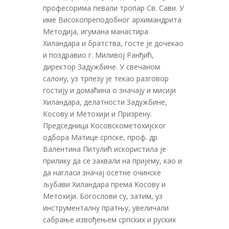
професорима певали тропар Св. Сави. У
име Високопреподобног архимандрита
Методија, игумана манастира
Хиландара и братства, госте је дочекао
и поздравио г. Миливој Ранђић,
директор Задужбине. У свечаном
салону, уз трпезу је текао разговор
гостију и домаћина о значају и мисији
Хиландара, делатности Задужбине,
Косову и Метохији и Призрену.
Председница Косовскометохијског
одбора Матице српске, проф. др
Валентина Питулић искористила је
прилику да се захвали на пријему, као и
да нагласи значај осетне очинске
љубави Хиландара према Косову и
Метохији. Богослови су, затим, уз
инструменталну пратњу, увеличали
сабрање извођењем српских и руских