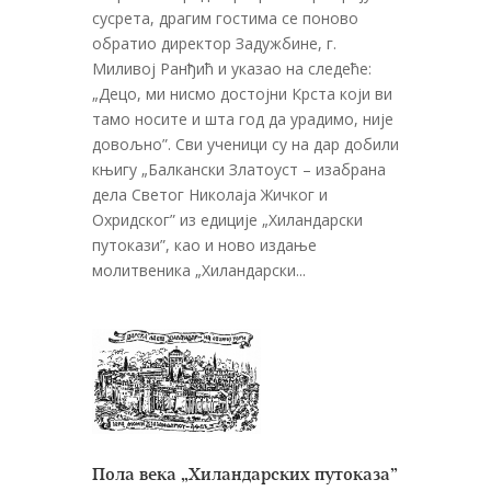
сусрета, драгим гостима се поново
обратио директор Задужбине, г.
Миливој Ранђић и указао на следеће:
„Децо, ми нисмо достојни Крста који ви
тамо носите и шта год да урадимо, није
довољно”. Сви ученици су на дар добили
књигу „Балкански Златоуст – изабрана
дела Светог Николаја Жичког и
Охридског” из едиције „Хиландарски
путокази”, као и ново издање
молитвеника „Хиландарски...
Пола века „Хиландарских путоказа”