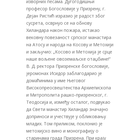
изворних песама. Дугогодишњи
професор Богословије у Призрену, г.
Дејан Ристић изразио је радост због
сусрета, осврнуо се на обнову
Хиландара након пожара, истакао
вековну повезаност српског манастира
на Атосу и народа на Косову и Метохији
и закључио: „Косово и Метохија је срце
наше вољене овоземаљске отаџбине!”
В. Д. ректора Призренске богословије,
јеромонах Исидор заблагодарио је
домаћинима у име Његовог
Високопреосвештенства Архиепископа
и Митрополита рашко-призренског, г.
Теодосија и, између осталог, подвукао
да Свети манастир Хиландар значајно
доприноси и учествује у обликовању
младих. Том приликом, поклонио је
метохијско вино и монографију о
старинама града Призрена. При крају