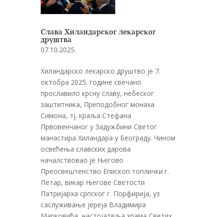
Слава Хиландарског лекарског
друштва
07.10.2025.
Хиландарско лекарско друштво је 7.
октобра 2025. године свечано
прославило крсну славу, небеског
заштитника, Преподобног монаха
Симона, тј. краља Стефана
Првовенчаног у Задужбини Светог
манастира Хиландара у Београду. Чином
освећења славских дарова
началствовао је Његово
Преосвештенство Епископ топлички г.
Петар, викар Његове Светости
Патријарха српског г. Порфирија, уз
саслуживање јереја Владимира
Марковића, настојатеља храма Светих