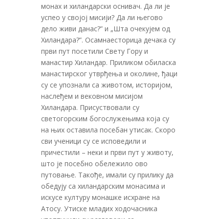
монах и хиландарски оснивач. Да ли је
успео у својој мисији? Да ли његово
дело живи данас?” и „Шта очекујем од
Хиландара?”. Осамнаесторица дечака су
први пут посетили Свету Гору и
манастир Хиландар. Приликом обиласка
манастирског утврђења и околине, ђаци
су се упознали са животом, историјом,
наслеђем и вековном мисијом
Хиландара. Присуствовали су
светогорским богослужењима која су
на њих оставила посебан утисак. Скоро
сви ученици су се исповедили и
причестили – неки и први пут у животу,
што је посебно обележило ово
путовање. Такође, имали су прилику да
обедују са хиландарским монасима и
искусе културу монашке исхране на
Атосу. Утиске младих ходочасника