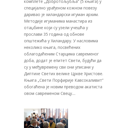
комплете „Добротољубља” (5 књига) у
специјално урађеном кожном повезу
даривао је хиландарски игуман архим.
Методије игуманима манастира из
отаџбине који су узели учешћа у
прослави 35 година од обнове
општежића у Хиландару. У насловима
неколико књига, посвећених
облагодаћеним Старцима савременог
доба, додат је епитет Свети, будући да
су у међувремену сви они уписани у
Диптихе Светих велике Цркве Христове.
Књига „Свети Порфирије Кавсокаливит”
обогаћена је новим преводом акатиста
овом савременом Свецу....