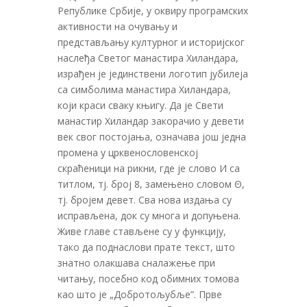
Републике Србије, у оквиру програмских
активности на очувању и
представљању културног и историјског
наслеђа Светог манастира Хиландара,
израђен је јединствени логотип јубилеја
са симболима манастира Хиландара,
који краси сваку књигу. Да је Свети
манастир Хиландар закорачио у девети
век свог постојања, означава још једна
промена у црквенословенској
скраћеници на рикни, где је слово И са
титлом, тј. број 8, замењено словом Θ,
тј. бројем девет. Сва нова издања су
исправљена, док су многа и допуњена.
Живе главе стављене су у функцију,
тако да поднаслови прате текст, што
знатно олакшава сналажење при
читању, посебно код обимних томова
као што je „Добротољубље”. Прве