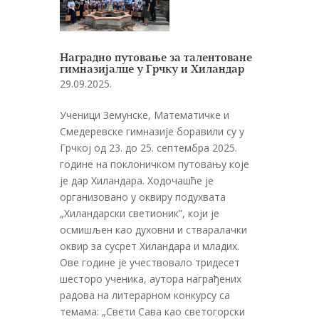
Наградно путовање за талентоване
гимназијалце у Грчку и Хиландар
29.09.2025.
Ученици Земунске, Математичке и
Смедеревске гимназије боравили су у
Грчкој од 23. до 25. септембра 2025.
године на поклоничком путовању које
је дар Хиландара. Ходочашће је
организовано у оквиру подухвата
„Хиландарски светионик”, који је
осмишљен као духовни и стваралачки
оквир за сусрет Хиландара и младих.
Ове године је учествовало тридесет
шесторо ученика, аутора награђених
радова на литерарном конкурсу са
темама: „Свети Сава као светогорски