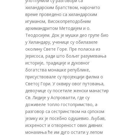
употпунили су разговори са
хиландарским братством, нарочито
време проведено са хиландарским
игуманом, Високопреподобним
архимандритом Методијем и о.
Теодосијем. Док је мушки део групе био
у Хиландару, ученице су обилазиле
околину Свете Горе. Пре поласка из
Јерисоса, ради што бољег разумевања
историје, традиције и духовног
богатства монашке републике,
присуствовале су пројекцији филма о
Светој Гори. У оквиру овог путовања,
девојчице су посетиле женски манастир
Св. Лидије у Аспровалти, где су
доживеле топло гостопримство, а
разговор са сестринством на српском
језику их је посебно одушевио. Љубав,
искреност и отвореност ових дивних
монахиња ће им дуго остати у лепом