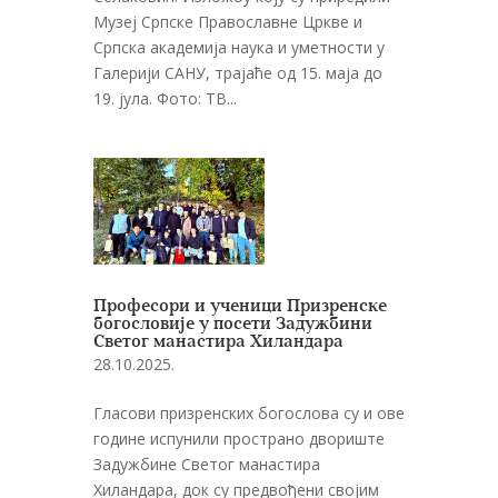
Музеј Српске Православне Цркве и
Српска академија наука и уметности у
Галерији САНУ, трајаће од 15. маја до
19. јула. Фото: ТВ...
Професори и ученици Призренске
богословије у посети Задужбини
Светог манастира Хиландара
28.10.2025.
Гласови призренских богослова су и ове
године испунили пространо двориште
Задужбине Светог манастира
Хиландара, док су предвођени својим