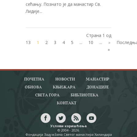
сећању. Познато је да манастир Св.
Лидије...
Страна 1 од
13
1
2
3
4
5
...
10
...
»
Последњ
»
ПОЧЕТНА
НОВОСТИ
МАНАСТИР
ОБНОВА
КЊИЖАРА
ДОНАЦИЈЕ
СВЕТА ГОРА
БИБЛИОТЕКА
КОНТАКТ
Услови коришћења
© 2004 - 2026.
Фондација Задужбина Светог манастира Хиландара