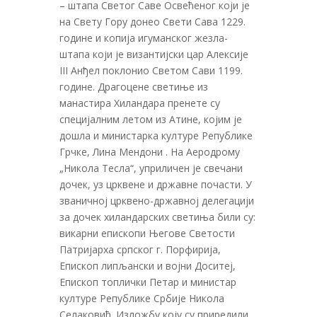
– штапа Светог Саве Освећеног који је
на Свету Гору донео Свети Сава 1229.
године и копија игуманског жезла-
штапа који је византијски цар Алексије
III Анђел поклонио Светом Сави 1199.
године. Драгоцене светиње из
манастира Хиландара пренете су
специјалним летом из Атине, којим је
дошла и министарка културе Републике
Грчке, Лина Мендони . На Аеродрому
„Никола Тесла“, уприличен је свечани
дочек, уз црквене и државне почасти. У
званичној црквено-државној делегацији
за дочек хиландарских светиња били су:
викарни епископи Његове Светости
Патријарха српског г. Порфирија,
Епископ липљански и војни Доситеј,
Епископ топлички Петар и министар
културе Републике Србије Никола
Селаковић. Изложбу коју су приредили