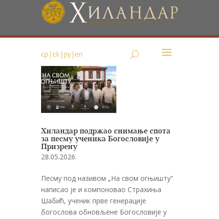
ср
|
ελ
|
ру
|
en
Хиландар подржао снимање спота
за песму ученика Богословије у
Призрену
28.05.2026.
Песму под називом „На свом огњишту”
написао је и компоновао Страхиња
Шабић, ученик прве генерације
богослова обновљене Богословије у