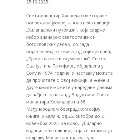
25.10.2025.
Свети манастир Хиландар ове године
обележава јубилеј – пола века едиције
„Хиландарски путокази”, која садржи
избор значајних светоотачких и
богословских дела у, до сада
објављених, 57 књига, од којих је прва,
„Православље и екуменизам”, Светог
Оца Јустина Ћелијског, објављена у
Солуну 1974. године. У наставку можете
да прочитате о овој едицији, а њене и
друге књиге можете у наредним данима
да нађете на штанду Задужбине Светог
манастира Хиландара на 68.
Међународном београдском сајму
књига, у Хали 4, од 25. октобра до 2.
новембра 2025. За ново, јубиларно
издање целе едиције, која се штампа уз
подршку Министарства културе