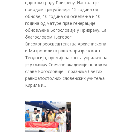
царском граду Призрену. Настала је
поводом три јубилеја: 15 година од
обнове, 10 година од освећења и 10
година од матуре прве генерације
обновљене Богословије у Призрену. Са
благословом Његовог
Високопреосвештенства Архиепископа
и Митрополита рашко-призренског г.
Теодосија, премијера спота уприличена
је у оквиру Свечане академије поводом
славе Богословије – празника Светих
равноапостолних словенских учитеља
Кирила и...