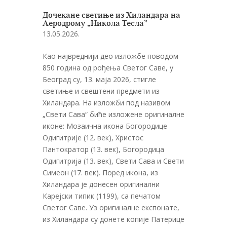
Дочекане светиње из Хиландара на
Аеродрому „Никола Тесла”
13.05.2026.
Као највреднији део изложбе поводом
850 година од рођења Светог Саве, у
Београд су, 13. маја 2026, стигле
светиње и свештени предмети из
Хиландара. На изложби под називом
„Свети Сава“ биће изложене оригиналне
иконе: Мозаична икона Богородице
Одигитрије (12. век), Христос
Пантократор (13. век), Богородица
Одигитрија (13. век), Свети Сава и Свети
Симеон (17. век). Поред икона, из
Хиландара је донесен оригинални
Карејски типик (1199), са печатом
Светог Саве. Уз оригиналне експонате,
из Хиландара су донете копије Патерице