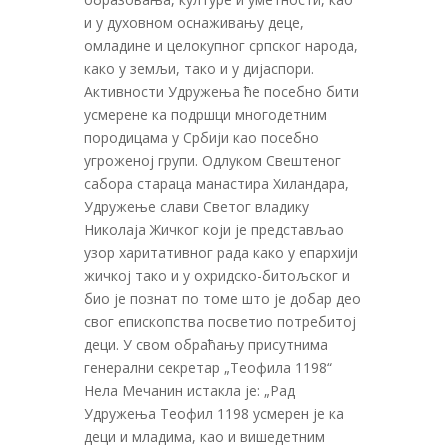
и у духовном оснаживању деце,
омладине и целокупног српског народа,
како у земљи, тако и у дијаспори.
Активности Удружења ће посебно бити
усмерене ка подршци многодетним
породицама у Србији као посебно
угроженој групи. Одлуком Свештеног
сабора стараца манастира Хиландара,
Удружење слави Светог владику
Николаја Жичког који је представљао
узор харитативног рада како у епархији
жичкој тако и у охридско-битољског и
био је познат по томе што је добар део
свог епископства посветио потребитој
деци. У свом обраћању присутнима
генерални секретар „Теофила 1198“
Нела Мечанин истакла је: „Рад
Удружења Теофил 1198 усмерен је ка
деци и младима, као и вишедетним