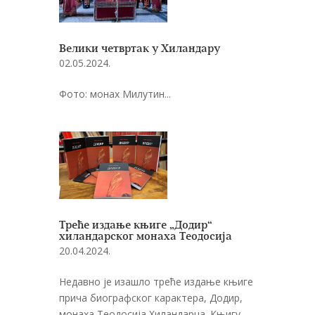
Велики четвртак у Хиландару
02.05.2024.
Фото: монах Милутин...
Треће издање књиге „Додир“
хиландарског монаха Теодосија
20.04.2024.
Недавно је изашло треће издање књиге
прича биографског карактера, Додир,
монаха Теодосија Хиландарца. Књигу