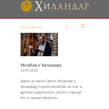
ср
|
ελ
|
ру
|
en
Молебан у Хиландару
23.05.2024.
Данас је након Свете Литургије у
Хиландару служен молебан за спас и
духовно укрепљење српског народа.
Фото: монах Милутин...