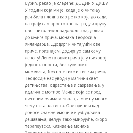
Бурић, рекао је следеће: ДОДИР У ДУШУ
У години која ми је, када је о читању
реч била плодна као ретко која до сада,
на крају сам просто као награду и круну
овог читалачког задовољства, дошао
до књиге прича, монаха Теодосија
Хиландарца, „Додир“ и читајуићи ове
приче, признајем, додирнуо сам саму
лепоту! Лепота ових прича је у њиховој
једноставности, без сувишних
момената, без патетике и тешких речи,
Теодосије нас уводи у магични свет
детињства, одрастања и сазревања, у
идиличне мотиве Мачве која се пред
његовим очима мењала, а опет у много
чему остајала иста. Ове приче и кад
доносе снажне емоције и узбудљива
дешавања, делују тако умирујуће, скоро
терапеутски. Казивање монаха
Теодосија је тако питко и пријемчиво, а