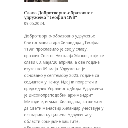
Слава Добротворно-образовног
удружења “Теофил 1198“
09.05.2024.
Добротворно-образовно удружење
Светог манастира Хиландара „Теофил
1198“ прославило је своју славу,
празник Светог Николаја Жичког, који се
слави 03. маја/20 априла, а ове године
изузетно 09. маја. Удружење је
основано у септембру 2023. године са
седиштем у Чачку. Идејни покретач и
председник Управног одбора Удружења
је Високопреподобни архимандрит
Методије, игуман Хиландара, са жељом
да Свети манастир Хиландар учествује у
остваривању циљева Удружења у
области социјалне заштите,
образовања, културе и уметности, као