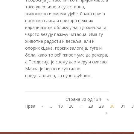
тако уверљиво и сугестивно,
живописно и омамљујуће. Свака прича
носи низ слика и призора нежних
нарација које обликују наш доживљај и
чврсто везују пажњу читаоца. Има ту
животне радости и весеља, али и
опорих сцена, горких залогаја, туге и
бола, како то већ живот уме да режира,
а Теодосије је свему дао меру и смисао.
Мачва је верно и суптилно
представљена, са пуно љубави...
Страна 30 од 134
«
Прва
«
...
10
20
...
28
29
30
31
3
»