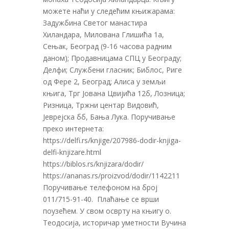
можете наћи у следећим књижарама:
Задужбина Светог манастира
Хиландара, Милована Глишића 1а,
Сењак, Београд (9-16 часова радним
даном); Продавницама СПЦ у Београду;
Делфи; Службени гласник; Библос, Риге
од Фере 2, Београд; Алиса у земљи
књига, Трг Јована Цвијића 12б, Лозница;
Ризница, Тржни центар Видовић,
Јеврејска бб, Бања Лука. Поручивање
преко интернета:
https://delfi.rs/knjige/207986-dodir-knjiga-
delfi-knjizare.html
https://biblos.rs/knjizara/dodir/
https://ananas.rs/proizvod/dodir/1142211
Поручивање телефоном на број
011/715-91-40. Плаћање се врши
поузећем. У свом осврту на књигу о.
Теодосија, историчар уметности Вучина