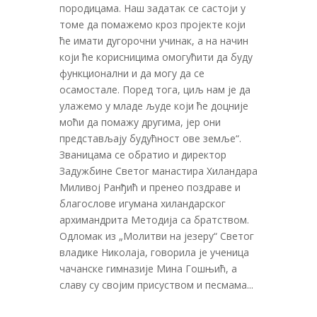
породицама. Наш задатак се састоји у
томе да помажемо кроз пројекте који
ће имати дугорочни учинак, а на начин
који ће корисницима омогућити да буду
функционални и да могу да се
осамостале. Поред тога, циљ нам је да
улажемо у младе људе који ће доцније
моћи да помажу другима, јер они
представљају будућност ове земље“.
Званицама се обратио и директор
Задужбине Светог манастира Хиландара
Миливој Ранђић и пренео поздраве и
благослове игумана хиландарског
архимандрита Методија са братством.
Одломак из „Молитви на језеру“ Светог
владике Николаја, говорила је ученица
чачанске гимназије Мина Гошњић, а
славу су својим присуством и песмама...