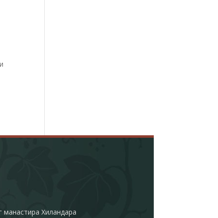
и
г манастира Хиландара