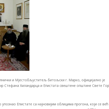
егалнички и Мјестобљуститељ битољски г. Марко, официјално је
ир Стефана Хиландарца и Епистата свештене општине Свете Гор
 упознао Епистате са најновијим облицима прогона, који се већ