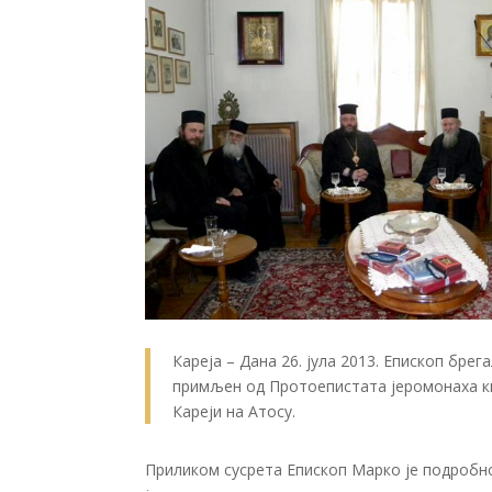
Кареја – Дана 26. јула 2013. Епископ бр
примљен од Протоепистата јеромонаха к
Кареји на Атосу.
Приликом сусрета Епископ Марко је подробно