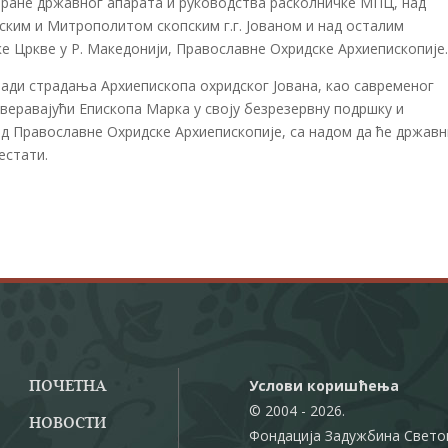
тране државног апарата и руководства расколничке МПЦ, над
им и Митрополитом скопским г.г. Јованом и над осталим
 Цркве у Р. Македонији, Православне Охридске Архиепископије.
ади страдања Архиепископа охридског Јована, као савременог
веравајући Епископа Марка у своју безрезервну подршку и
д Православне Охридске Архиепископије, са надом да ће државн
естати.
Услови коришћења
ПОЧЕТНА
© 2004 - 2026.
НОВОСТИ
Фондација Задужбина Свето