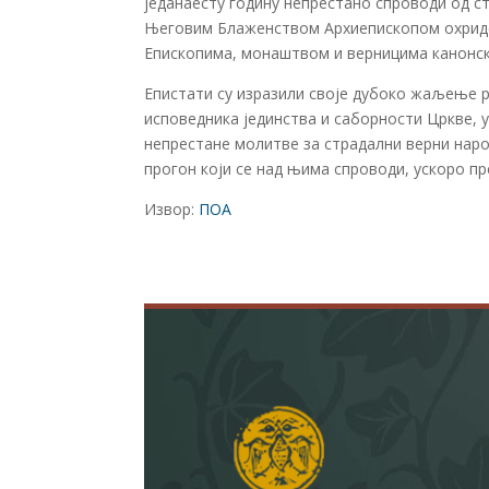
једанаесту годину непрестано спроводи од с
Његовим Блаженством Архиепископом охридск
Епископима, монаштвом и верницима канонске
Епистати су изразили своје дубоко жаљење р
исповедника јединства и саборности Цркве, у
непрестане молитве за страдални верни наро
прогон који се над њима спроводи, ускоро пр
Извор:
ПОА