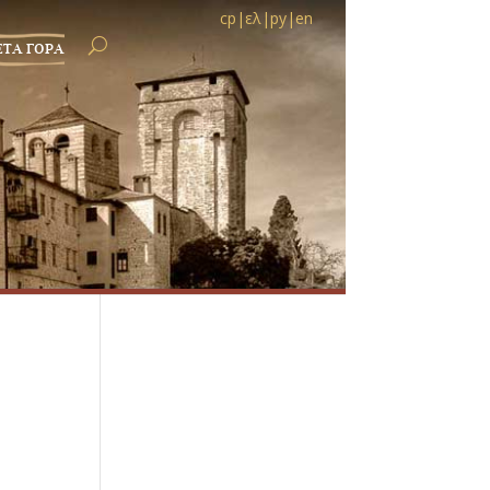
ср
|
ελ
|
ру
|
en
ЕТА ГОРА