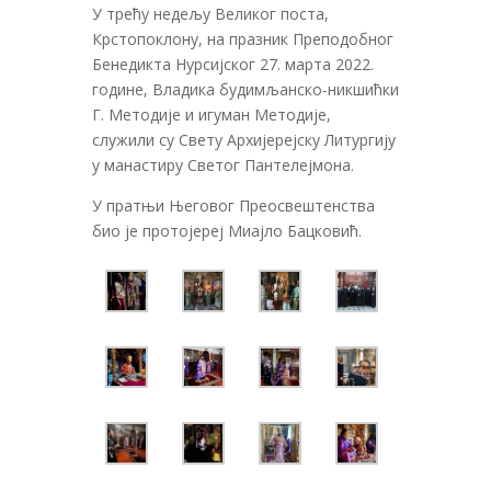
У трећу недељу Великог поста,
Крстопоклону, на празник Преподобног
Бенедикта Нурсијског 27. марта 2022.
године, Владика будимљанско-никшићки
Г. Методије и игуман Методије,
служили су Свету Архијерејску Литургију
у манастиру Светог Пантелејмона.
У пратњи Његовог Преосвештенства
био је протојереј Миајло Бацковић.