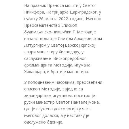
На празник Преноса моштију Светог
Никифора, Патријарха Цариградског, у
суботу 26. марта 2022. године, Његово
Преосвештенство Епископ
будимљанско-никшићки Г. Методије
началствовао је Светом Архијерејском
Литургијом у Светој царској српској
лаври манастиру Хиландару, уз
саслуживање Вископредобног
архимандрита Методија, игумана
Хиландара, и братије манастира.
У поподневним часовима, преосвећени
епископ Методије, заједно са
хиландарским игуманом, посетио је
руски манастир Светог Пантелејмона,
где је служена доксологија у част
његовог доласка, а у наставку је
одслужено бденије.