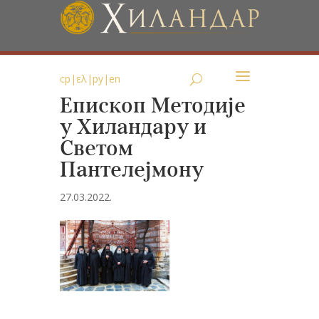
ср
|
ελ
|
ру
|
en
Епископ Методије
у Хиландару и
Светом
Пантелејмону
27.03.2022.