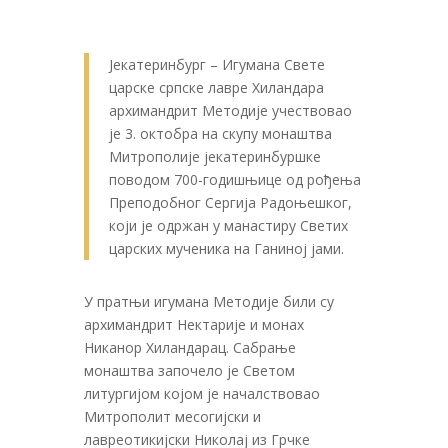
Јекатеринбург – Игумана Свете
царске српске лавре Хиландара
архимандрит Методије учествовао
је 3. октобра на скупу монаштва
Митрополије јекатеринбуршке
поводом 700-годишњице од рођења
Преподобног Сергија Радоњешког,
који је одржан у манастиру Светих
царских мученика на Ганиној јами.
У пратњи игумана Методије били су
архимандрит Нектарије и монах
Никанор Хиландарац. Сабрање
монаштва започело је Светом
литургијом којом је началствовао
Митрополит месогијски и
лавреотикијски Николај из Грчке