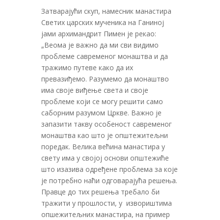
Затварајући скуп, намесник манастира
Светих царских мученика на Ганиној
јами архимандрит Пимен је рекао:
„Веома је важно да ми сви видимо
проблеме савременог монаштва и да
тражимо путеве како да их
превазиђемо. Разумемо да монаштво
има своје виђење света и своје
проблеме који се могу решити само
саборним разумом Цркве. Важно је
запазити такву особеност савременог
монаштва као што је општежитељни
поредак. Велика већина манастира у
свету има у својој основи општежиће
што изазива одређене проблема за које
је потребно наћи одговарајућа решења.
Правце до тих решења требало би
тражити у прошлости, у извориштима
опшежитељних манастира, на пример