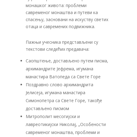
монашког живота: проблеми
савременог монаштва и путеви ка
спасењу, засновани на искуству светих
отаца и савремених подвижника.
Пажњи учесника представљени су
текстови следећих предавача:
Саопштење, достављено путем писма,
архимандрите Јефрема, игумана
манастира Ватопеда са Свете Горе
Поздравно слово архимандрита
Јелисеја, игумана манастира
Симонопетра са Свете Горе, такође
достављено писмом
Митрополит месогијски и
лавреотикијски Николај, „Особености
савременог монаштва, проблеми и