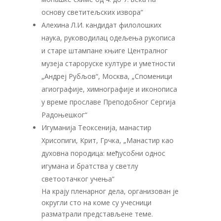
основу светитељских извора“
Алехина Л.И. кандидат филолошких
наука, руководилац одељења рукописа
и старе штампане књиге Централног
музеја староруске културе и уметности
„Андреј Рубљов“, Москва, „Споменици
агиографије, химнографије и иконописа
у време прославе Преподобног Сергија
Радоњешког“
Игуманија Теоксенија, манастир
Хрисопиги, Крит, Грчка, „Манастир као
духовна породица: међусобни однос
игумана и братства у светлу
светоотачког учења“
На крају пленарног дела, организован је
округли сто на коме су учесници
разматрали представљене теме.