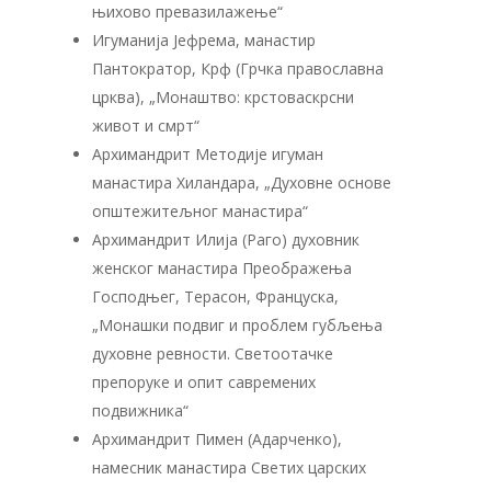
њихово превазилажење“
Игуманија Јефрема, манастир
Пантократор, Крф (Грчка православна
црква), „Монаштво: крстоваскрсни
живот и смрт“
Архимандрит Методије игуман
манастира Хиландара, „Духовне основе
општежитељног манастира“
Архимандрит Илија (Раго) духовник
женског манастира Преображења
Господњег, Терасон, Француска,
„Монашки подвиг и проблем губљења
духовне ревности. Светоотачке
препоруке и опит савремених
подвижника“
Архимандрит Пимен (Адарченко),
намесник манастира Светих царских