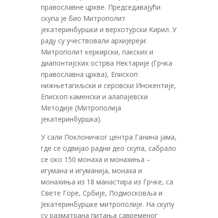
православне цркве. Председавајући
скупа је био Митрополит
јекатеринбуршки и верхотурски Кирил. У
раду су учествовали архијереји:
Митрополит керкирски, пакских и
диапонтијских острва Нектарије (Грчка
православна црква), Епископ
нижњетагиљски и серовски Инокентије,
Епископ каменски и алапајевски
Методије (Митрополија
јекатеринбуршка).
У сали Поклоничког центра Ганина јама,
где се одвијао радни део скупа, сабрало
се око 150 монаха и монахиња –
игумана и игуманија, монаха и
монахиња из 18 манастира из Грчке, са
Свете Горе, Србије, Подмосковља и
Јекатеринбуршке митрополије. На скупу
су разматрана питања савременог