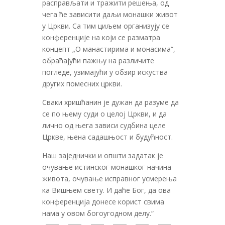
расправљати и тражити решења, од
чега ће зависити даљи монашки живот
у Цркви. Са тим циљем организују се
конференције на који се разматра
концепт „О манастирима и монасима“,
обраћајући пажњу на различите
погледе, узимајући у обзир искуства
других помесних цркви.
Сваки хришћанин је дужан да разуме да
се по њему суди о целој Цркви, и да
лично од њега зависи судбина целе
Цркве, њена садашњост и будућност.
Наш заједнички и општи задатак је
очување истинског монашког начина
живота, очување исправног усмерења
ка Вишњем свету. И даће Бог, да ова
конференција донесе корист свима
нама у овом богоугодном делу.“