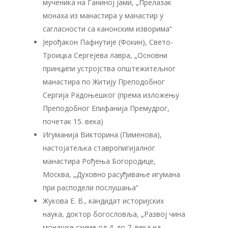
мученика на Ганиној јами, „Прелазак
монаха из манастира у манастир у
сагласности са канонским изворима“
Јерођакон Пафнутије (Фокин), Свето-
Троицка Сергејева лавра, „Основни
принципи устројства општежитељног
манастира по Житију Преподобног
Сергија Радоњешког (према изложењу
Преподобног Епифанија Премудрог,
почетак 15. века)
Игуманија Викторина (Пименова),
настојатељка ставропигијалног
манастира Рођења Богородице,
Москва, „Духовно расуђивање игумана
при расподели послушања“
Жукова Е. В., кандидат историјских
наука, доктор богословља, „Развој чина
монашке схиме од 4. до 7. века на