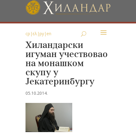
ср
|
ελ
|
ру
|
en
Хиландарски
игуман учествовао
на монашком
скупу у
Јекатеринбургу
05.10.2014.