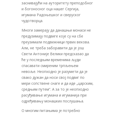
заснивајући на ауторитету преподобног
и богоносног оца нашег Сергија,
игумана Радоњешког и сверуског
чудотворца.
Многи замерају да данашњи монаси не
предузимају подвиге које су на сбе
преузимали подвижници првих векова.
Али, не треба заборавити да је још
Свети Антоније Велики предсказао да
ће у последњим временима људи
спасавати смиреним трпљењем
невоље. Неопходно је разумети да је
свако дужан да носи свој подвиг по
мери сопствене снаге и да иде „царским,
средњим путем“. А за то је неопходно
расуђивање игумана и игуманија при
одређивању монашких послушања.
О многим питањима је потребно