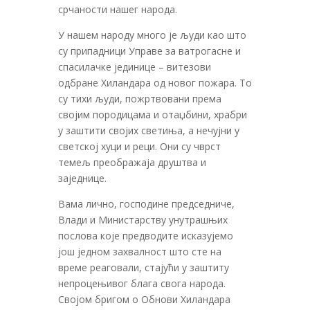
срчаности нашег народа.
У нашем народу много је људи као што
су припадници Управе за ватрогасне и
спасилачке јединице – витезови
одбране Хиландара од новог пожара. То
су тихи људи, пожртвовани према
својим породицама и отаџбини, храбри
у заштити својих светиња, а нечујни у
светској хуци и реци. Они су чврст
темељ преображаја друштва и
заједнице.
Вама лично, господине председниче,
Влади и Министарству унутрашњих
послова које предводите исказујемо
још једном захвалност што сте на
време реаговали, стајући у заштиту
непроцењивог блага свога народа.
Својом бригом о Обнови Хиландара