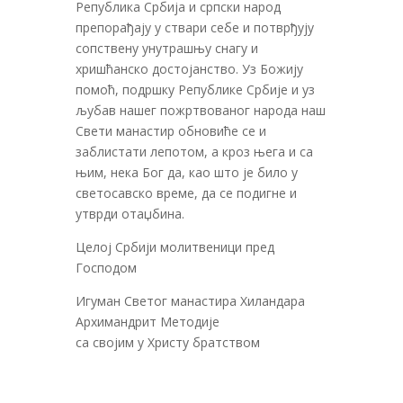
Република Србија и српски народ
препорађају у ствари себе и потврђују
сопствену унутрашњу снагу и
хришћанско достојанство. Уз Божију
помоћ, подршку Републике Србије и уз
љубав нашег пожртвованог народа наш
Свети манастир обновиће се и
заблистати лепотом, а кроз њега и са
њим, нека Бог да, као што је било у
светосавско време, да се подигне и
утврди отаџбина.
Целој Србији молитвеници пред
Господом
Игуман Светог манастира Хиландара
Архимандрит Методије
са својим у Христу братством