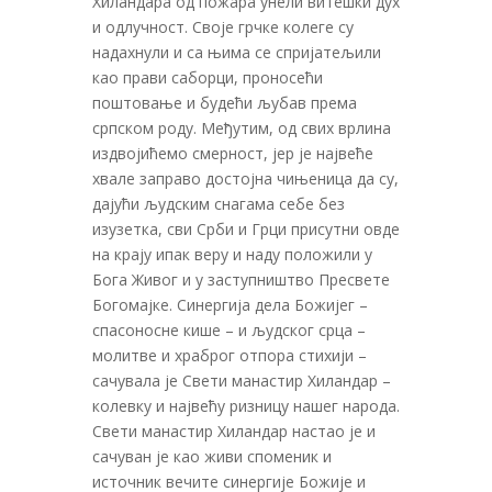
Хиландара од пожара унели витешки дух
и одлучност. Своје грчке колеге су
надахнули и са њима се спријатељили
као прави саборци, проносећи
поштовање и будећи љубав према
српском роду. Међутим, од свих врлина
издвојићемо смерност, јер је највеће
хвале заправо достојна чињеница да су,
дајући људским снагама себе без
изузетка, сви Срби и Грци присутни овде
на крају ипак веру и наду положили у
Бога Живог и у заступништво Пресвете
Богомајке. Синергија дела Божијег –
спасоносне кише – и људског срца –
молитве и храброг отпора стихији –
сачувала је Свети манастир Хиландар –
колевку и највећу ризницу нашег народа.
Свети манастир Хиландар настао је и
сачуван је као живи споменик и
источник вечите синергије Божије и