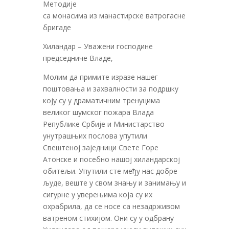
Методије
са монасима из манастирске ватрогасне
бригаде
Хиландар – Уважени господине
председниче Владе,
Молим да примите изразе нашег
поштовања и захвалности за подршку
коју су у драматичним тренуцима
великог шумског пожара Влада
Републике Србије и Министарство
унутрашњих послова упутили
Свештеној заједници Свете Горе
Атонске и посебно нашој хиландарској
обитељи. Упутили сте међу нас добре
људе, веште у свом знању и занимању и
сигурне у уверењима која су их
охрабрила, да се носе са незадрживом
ватреном стихијом. Они су у одбрану