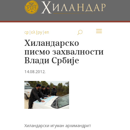
ср
|
ελ
|
ру
|
en
Хиландарско
писмо захвалности
Влади Србије
14.08.2012.
Хиландарски игуман архимандрит