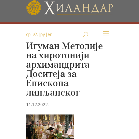
ср
|
ελ
|
ру
|
en
Игуман Методије
на хиротонији
архимандрита
Доситеја за
Епископа
липљанског
11.12.2022.