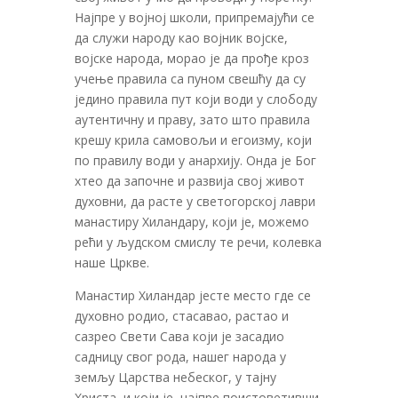
Најпре у војној школи, припремајући се
да служи народу као војник војске,
војске народа, морао је да прође кроз
учење правила са пуном свешћу да су
једино правила пут који води у слободу
аутентичну и праву, зато што правила
крешу крила самовољи и егоизму, који
по правилу води у анархију. Онда је Бог
хтео да започне и развија свој живот
духовни, да расте у светогорској лаври
манастиру Хиландару, који је, можемо
рећи у људском смислу те речи, колевка
наше Цркве.
Манастир Хиландар јесте место где се
духовно родио, стасавао, растао и
сазрео Свети Сава који је засадио
садницу свог рода, нашег народа у
земљу Царства небеског, у тајну
Христа, и који је, најпре поистоветивши