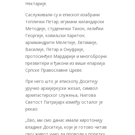
Нектарије.
Саслуживали су и епископ изабрани
топлички Петар; игумани хиландарски
Методије, студенички Тихон, лелићки
Георгије, ковиљски Харитон;
архимандрити Мелетије, Евтимије,
Василије, Петар и Онуфрије,
протосинђел Мардарије и многобројни
презвитери и ђакони из више епархија
Српске Православне Цркве.
Пре него што је епископу Доситеју
уручио архијерејски жезал, символ
архипастирског служења, Његова
Светост Патријарх између осталог је
рекао:
„Ево, ми смо данас имали хиротонију
владике Доситеја, који је готово читав
свој живот учио да проводи у поретку.