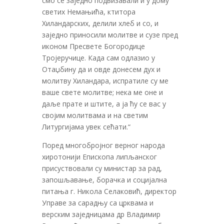
смо се заједно подвизавали и у дому
светих Немањића, ктитора
Хиландарских, делили хлеб и со, и
заједно приносили молитве и сузе пред
иконом Пресвете Богородице
Тројеручице. Када сам одлазио у
Отаџбину да и овде донесем дух и
молитву Хиландара, испратиле су ме
ваше свете молитве; нека ме оне и
даље прате и штите, а ја ћу се вас у
својим молитвама и на светим
Литургијама увек сећати.“
Поред многобројног верног народа
хиротонији Епископа липљанског
присуствовали су министар за рад,
запошљавање, борачка и социјална
питања г. Никола Селаковић, директор
Управе за сарадњу са црквама и
верским заједницама др Владимир