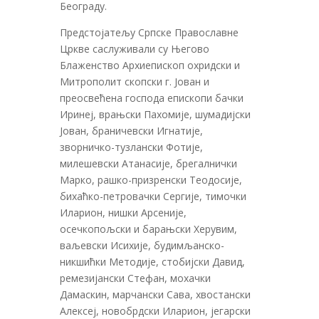
Београду.
Предстојатељу Српске Православне
Цркве саслуживали су Његово
Блаженство Архиепископ охридски и
Митрополит скопски г. Јован и
преосвећена господа епископи бачки
Иринеј, врањски Пахомије, шумадијски
Јован, браничевски Игнатије,
зворничко-тузлански Фотије,
милешевски Атанасије, брегалнички
Марко, рашко-призренски Теодосије,
бихаћко-петровачки Сергије, тимочки
Иларион, нишки Арсеније,
осечкопољски и барањски Херувим,
ваљевски Исихије, будимљанско-
никшићки Методије, стобијски Давид,
ремезијански Стефан, мохачки
Дамаскин, марчански Сава, хвостански
Алексеј, новобрдски Иларион, јегарски