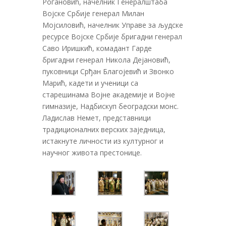
Рогановић, начелник Генералштаба
Војске Србије генерал Милан
Мојсиловић, начелник Управе за људске
ресурсе Војске Србије бригадни генерал
Саво Иришкић, комадант Гарде
бригадни генерал Никола Дејановић,
пуковници Срђан Благојевић и Звонко
Марић, кадети и ученици са
старешинама Војне академије и Војне
гимназије, Надбискуп београдски монс.
Ладислав Немет, представници
традиционалних верских заједница,
истакнуте личности из културног и
научног живота престонице.