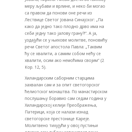
меру љубави и врлине, и неко би могао
са правом да понови оне речи из
Лествице Светог Јована Синајског: „Па
како да једно тако плодно дрво има на
себи једну тако јалову грану?!“. А ја,
уздајући се у њихове молитве, поновићу
речи Светог апостола Павла: „Таквим
ћу се хвалити, а самим собом нећу се
хвалити, осим ако немоћима својим“ (2
Кор. 12, 5).
Хиландарским саборним старцима
захвалан сам и за опит светогорског
ћелиотског монаштва. По манастирском
послушању боравио сам седам година у
Хиландарској келији Преображења,
Патерици, која се налази изнад
светогорске престонице Кареје.
Молитвено тихујући у овој пустињи