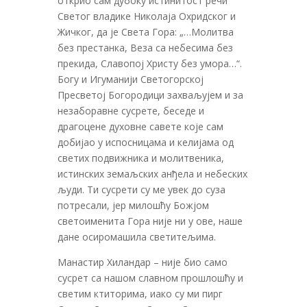
открио сам дубоку истинитост речи
Светог владике Николаја Охридског и
Жичког, да је Света Гора: „…Молитва
без престанка, Веза са небесима без
прекида, Славопој Христу без умора…“.
Богу и Игуманији Светогорској
Пресветој Богородици захваљујем и за
незаборавне сусрете, беседе и
драгоцене духовне савете које сам
добијао у испосницама и келијама од
светих подвижника и молитвеника,
истинских земаљских анђела и небеских
људи. Ти сусрети су ме увек до суза
потресали, јер милошћу Божјом
светоименита Гора није ни у ове, наше
дане осиромашила светитељима.
Манастир Хиландар – није био само
сусрет са нашом славном прошлошћу и
светим ктиторима, иако су ми пирг