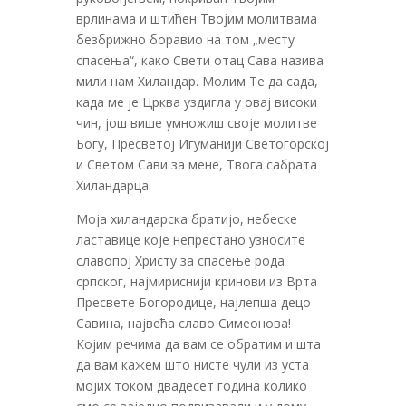
врлинама и штићен Твојим молитвама
безбрижно боравио на том „месту
спасења“, како Свети отац Сава назива
мили нам Хиландар. Молим Те да сада,
када ме је Црква уздигла у овај високи
чин, још више умножиш своје молитве
Богу, Пресветој Игуманији Светогорској
и Светом Сави за мене, Твога сабрата
Хиландарца.
Моја хиландарска братијо, небеске
ластавице које непрестано узносите
славопој Христу за спасење рода
српског, најмириснији кринови из Врта
Пресвете Богородице, најлепша децо
Савина, највећа славо Симеонова!
Којим речима да вам се обратим и шта
да вам кажем што нисте чули из уста
мојих током двадесет година колико