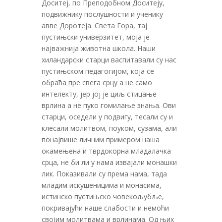
Доситеј, по Преподобном Доситеју,
подвижнику послушности и ученику
авве Доротеја. Света Гора, тај
пустињски универзитет, моја је
најважнија животна школа. Наши
хиландарски старци васпитавали су нас
пустињском педагогијом, која се
обраћа пре свега срцу а не само
интелекту, јер јој је циљ стицање
врлина а не пуко гомилање знања. Ови
старци, оседели у подвигу, тесали су и
клесали молитвом, поуком, сузама, али
понајвише личним примером наша
окамењена и тврдокорна младалачка
срца, не би ли у нама извајали монашки
лик. Показивали су према нама, тада
младим искушеницима и монасима,
истинско пустињско човекољубље,
покривајући наше слабости и немоћи
својим молитвама и врлинама. Од њих