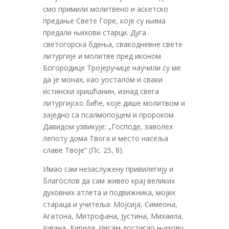
смо примили молитвено и аскетско
предање Свете Горе, које су њима
предали њихови старци. Дуга
светогорска бдења, свакодневне свете
литургије и молитве пред иконом
Богородице Тројеручице научили су ме
да је монах, као уосталом и сваки
истински хришћанин, изнад свега
литургијско биће, које дише молитвом и
заједно са псалмопојцем и пророком
Давидом узвикује: „Господе, заволех
лепоту дома Твога и место насеља
славе Твоје“ (Пс. 25, 8).
Имао сам незаслужену привилегију и
благослов да сам живео крај великих
духовних атлета и подвижника, мојих
стараца и учитеља: Мојсија, Симеона,
Агатона, Митрофана, Јустина, Михаила,
Јована, Кирила. Нисам достигао њихову