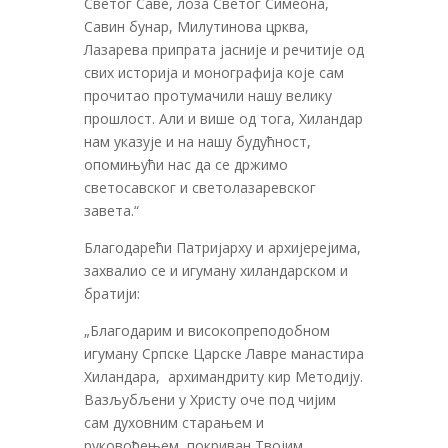
Светог Саве, лоза Светог Симеона,
Савин бунар, Милутинова црква,
Лазарева припрата јасније и речитије од
свих историја и монографија које сам
прочитао протумачили нашу велику
прошлост. Али и више од тога, Хиландар
нам указује и на нашу будућност,
опомињући нас да се држимо
светосавског и светолазаревског
завета.“
Благодарећи Патријарху и архијерејима,
захвалио се и игуману хиландарском и
братији:
„Благодарим и високопреподобном
игуману Српске Царске Лавре манастира
Хиландара, архимандриту кир Методију.
Вазљубљени у Христу оче под чијим
сам духовним старањем и
руковођењем, покриван Твојим