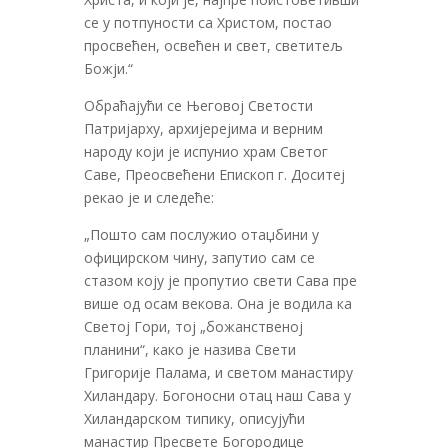
се у потпуности са Христом, постао
просвећен, освећен и свет, светитељ
Божји.“
Обраћајући се Његовој Светости
Патријарху, архијерејима и верним
народу који је испунио храм Светог
Саве, Преосвећени Епископ г. Доситеј
рекао је и следеће:
„Пошто сам послужио отаџбини у
официрском чину, запутио сам се
стазом коју је пропутио свети Сава пре
више од осам векова. Она је водила ка
Светој Гори, тој „божанственој
планини“, како је назива Свети
Григорије Палама, и светом манастиру
Хиландару. Богоносни отац наш Сава у
Хиландарском типику, описујући
манастир Пресвете Богородице