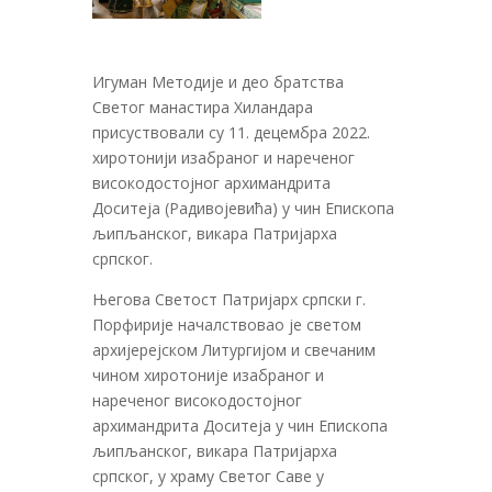
Игуман Методије и део братства
Светог манастира Хиландара
присуствовали су 11. децембра 2022.
хиротонији изабраног и нареченог
високодостојног архимандрита
Доситеја (Радивојевића) у чин Епископа
љипљанског, викара Патријарха
српског.
Његовa Светост Патријарх српски г.
Порфирије началствовао је светом
архијерејском Литургијом и свечаним
чином хиротоније изабраног и
нареченог високодостојног
архимандрита Доситеја у чин Епископа
љипљанског, викара Патријарха
српског, у храму Светог Саве у