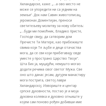
Хиландарске, каже: „…а ово место не
може се упоредити ни са једним на
земљи“. Док нам Савин животописац,
јеромонах Доментијан, преноси
светитељеву молитву за нову обитељ:
„…буди ми помоћник, Владико Христе,
Господе свију, да сатворим дом
Пречисте Ти Матере, као прибежиште
свима који Те љубе и деци отачаства
мога, да се сви који прибегавају овде
уместе у пространо Царство Твоје“.
Шта бих ја, муцајући, немушто могао
додати речима овог светог Мужа. Све
оно што данас јесам, дугујем манастиру
мога пострига, светој лаври
Хиландарској. Извориште и центар
српске духовности, постао је и моја
духовна колевка и духовно огњиште у
којем сам поново рођен добивши име