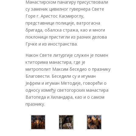
Манастирском панагиру присуствовали
су заменик цивилног гувернера Свете
Горе г. Аристос Касмироглу,
представници полиције, ватрогасна
бригада, обалска стража, као и многи
поклоници пристигли из разних делова
Грчке и из иностранства.
Након Свете литургије служен је помен
ктиторима манастира, где је
митрополит Максим беседио о празнику
Благовести. Беседили су и игуман
Јефрем и игуман Методије, говорећи о
односу између светогорских манастира
Ватопеда и Хиландара, као и о самом
празнику.