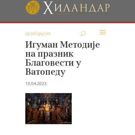
ср
|
ελ
|
ру
|
en
Игуман Методије
на празник
Благовести у
Ватопеду
10.04.2023.