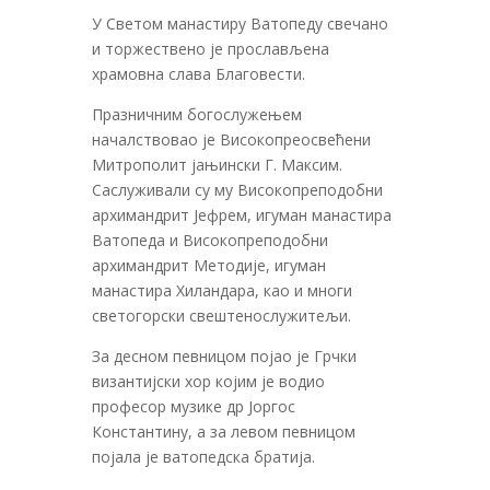
У Светом манастиру Ватопеду свечано
и торжествено је прослављена
храмовна слава Благовести.
Празничним богослужењем
началствовао је Високопреосвећени
Митрополит јањински Г. Максим.
Саслуживали су му Високопреподобни
архимандрит Јефрем, игуман манастира
Ватопеда и Високопреподобни
архимандрит Методије, игуман
манастира Хиландара, као и многи
светогорски свештенослужитељи.
За десном певницом појао је Грчки
византијски хор којим је водио
професор музике др Јоргос
Константину, а за левом певницом
појала је ватопедска братија.