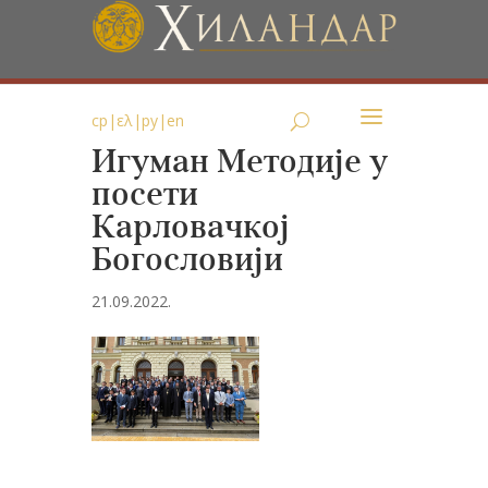
ср
|
ελ
|
ру
|
en
Игуман Методије у
посети
Карловачкој
Богословији
21.09.2022.