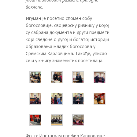
поклоне.
Игуман је посетио спомен собу
богословије, својеврсну ризницу у којој
су сабрана документа и други предмети
који сведоче о дугој и богатој историји
образовања младих богослова у
Сремским Карловцима. Такође, уписао
се и у књигу знаменитих посетилаца.
Фото: Инстаграм профил Карловачке