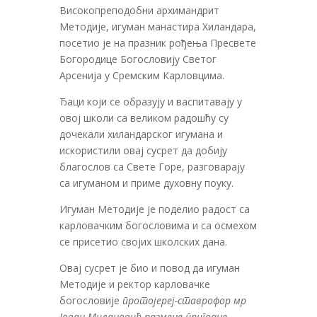
Високопреподобни архимандрит
Методије, игуман манастира Хиландара,
посетио је на празник рођења Пресвете
Богородице Богословију Светог
Арсенија у Сремским Карловцима.
Ђаци који се образују и васпитавају у
овој школи са великом радошћу су
дочекали хиландарског игумана и
искористили овај сусрет да добију
благослов са Свете Горе, разговарају
са игуманом и приме духовну поуку.
Игуман Методије је поделио радост са
карловачким богословима и са осмехом
се присетио својих школских дана.
Овај сусрет је био и повод да игуман
Методије и ректор карловачке
богословије
протојереј-ставрофор мр
Јован Милановић размене пригодне