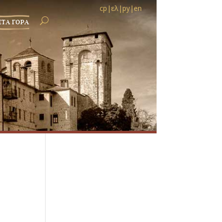
ср
|
ελ
|
ру
|
en
ЕТА ГОРА