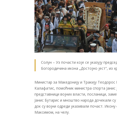
Солун – Уз почасти које се указују предс
Богородичина икона „Достојно јест“, из х
Министар за Македонију и Тракију Теодорос 
Калафатис, помоћник министра спорта Јанис 
представници војних власти, посланици, зам
Јанис Бутарис и мноштво народа дочекали су
док су војни одреди указивали почаст. Икон
Максимом, на челу.