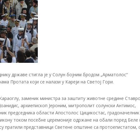
еднику државе стигла је у Солун бојним бродом „Арматолос“
рама Протата који се налази у Кареји на Светој Гори.
Караоглу, заменик министра за заштиту животне средине Ставр
Јоанидис, архиепископ Јероним, митрополит солунски Антимос,
еник председника области Апостолос Цицикостас, градоначелник
 икону током посебне церемоније одржане на обали поред Беле 
у су пратили представници Светене општине са протоепистатом,