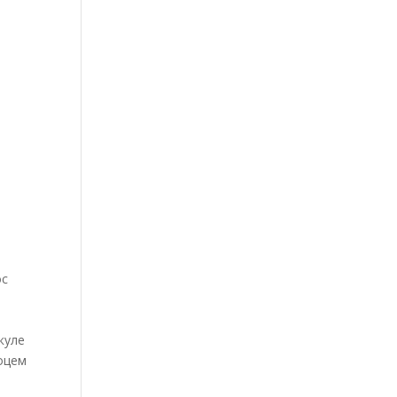
ос
куле
 оцем