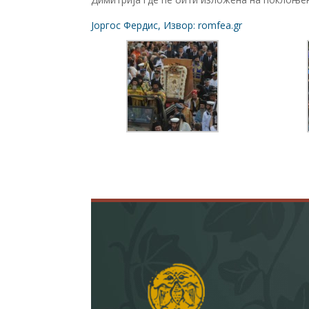
Јоргос Фердис, Извор: romfea.gr