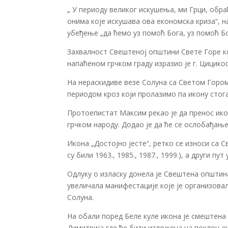
„ У периоду великог искушења, ми Грци, обра
онима које искушава ова економска криза“, н
убеђење „да ћемо уз помоћ Бога, уз помоћ Бо
Захвалност Свештеној општини Свете Горе ко
напаћеном грчком граду изразио је г. Цицикос
На нераскидиве везе Солуна са Светом Гором о
периодом кроз који пролазимо па икону стог
Протоепистат Максим рекао је да пренос ик
грчком народу. Додао је да ће се ослобађање
Икона „Достојно јесте“, ретко се износи са С
су били 1963., 1985., 1987., 1999.), а други пут
Одлуку о изласку донела је Свештена општин
увеличала манифестације које је организова
Солуна.
На обали поред Беле куле икона је смештена 
Димитрија где ће бити изложена на поклоњењ