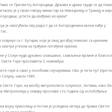
ћамо се Пресветој Богородици. Држава и црква труде се да помо
агласио је у свом говору министар за Македонију и Тракију и изр
городице, успети да изађемо из кризе“.
ја је омогућила ову радост да се Богородичина икона нађе у
тас.
сврнуо се г. Бутарис који је овај догађај повезао са кризним
а сматра утехом за грађане погођене кризом.
оне у Солун нуди духовно олакшање, слављење врлине и благос
 Свете Горе прославити 2. новембра.
вете горе и само у посебним случајевима. Ово је пети пут (претх
 у Солуну, након 1985.
а Свете Горе, на молбу митрополита солунског, Антима, како би
ла Митрополија у оквиру прославе сто година од ослобођења
на војну приколицу и потом је уследила литија до Храма Светог
е до краја октобра.