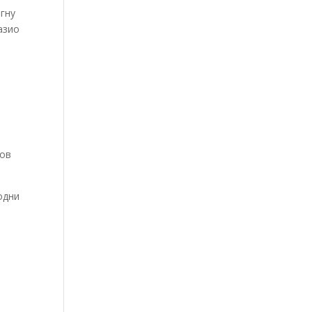
гну
азио
лов
одни