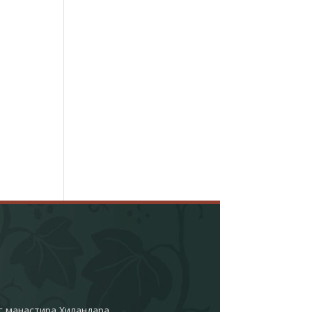
г манастира Хиландара