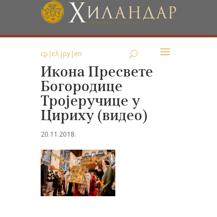
ср
|
ελ
|
ру
|
en
Икона Пресвете
Богородице
Тројеручице у
Цириху (видео)
20.11.2018.