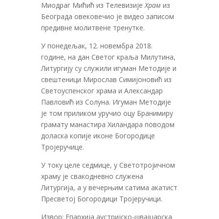
Миодраг Мићић из Телевизије
Храм
из
Београда овековечио је видео записом
предивне молитвене тренутке.
У понедељак, 12. новембра 2018.
године, на дан Светог краља Милутина,
Литургију су служили игуман Методије и
свештеници Мирослав Симијоновић из
Светоуспенског храма и Александар
Павловић из Солуна. Игуман Методије
је том приликом уручио оцу Бранимиру
грамату манастира Хиландара поводом
доласка копије иконе Богородице
Тројеручице.
У току целе седмице, у Светотројичном
храму је свакодневно служена
Литургија, а у вечерњим сатима акатист
Пресветој Богородици Тројеручици.
Извор: Епархија аустријско-швајцарска