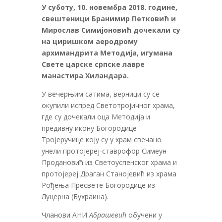
У суботу, 10. новембра 2018. године,
свештеници Бранимир Петковић и
Мирослав Симијоновић дочекали су
на циришком аеродрому
архимандрита Методија, игумана
Свете царске српске лавре
манастира Хиландара.
У вечерњим сатима, верници су се
окупили испред Светотројичног храма,
где су дочекали оца Методија и
предивну икону Богородице
Тројеручице коју су у храм свечано
унели протојереј-ставрофор Симеун
Продановић из Светоуспенског храма и
протојереј Драган Станојевић из храма
Рођења Пресвете Богородице из
Луцерна (Бухраина).
Чланови АНИ
Абрашевић
обучени у