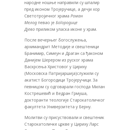
народне ношње направили су шпалир
пред иконом Тројеручице, а дечји хор
Светотројичног храма
Роман
Мелод
певао је
Богородице
Дјево
приликом уласка иконе у храм.
После вечерњег богослужења,
архимандрит Методије и свештеници
Бранимир, Симеун и Драган са ђаконом
Данијем Шерером из руског храма
Васкрсења Христовог у Цириху
(Московска Патријаршија)служили су
акатист Богородици Тројеручици. За
певницом су одговарали господа Милан
Кострешевић и Ведран Грмуша,
докторанти теологије Старокатоличког
факултета Универзитета у Берну.
Молитви су присуствовали и свештеник
Старокатоличке цркве у Цириху Ларс