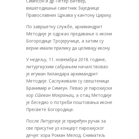
Симпсон и др Петер Витвер,
вишегодишњи саветник Заједнице
Православних Цркава у кантону Цириху.
По завршетку службе, архимандрит
Методије је одржао предавање о икони
Богородице Тројеручице, а затим су
верни имали прилику да целивају икону.
У недељу, 11. новембра 2018. године,
литургијским сабрањем началствовао
је игуман Хиландара архимандрит
Методије. Саслуживали су свештеници
Бранимир и Симеун. Певао је парохијски
хор
Стеван Мокрањац
, а отац Методије
је беседио о потреби поштовања иконе
Пресвете Богородице.
После Литургије је приређен ручак за
све присутне уз концерт парохијског
дечјег хора Роман Мелод. Сниматељ