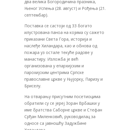
два велика Богородичина празника,
Њеног Успења (28. август) и Рођења (21.
септембар).
Поставка се састоји од 33 богато
илустрована паноа на којима су сажето
приказани Света Гора, историја и
наслеђе Хиландара, као и обнова од
пожара уз остале текуће радове у
манастиру. Изложба је већ
организована у епархијским и
парохијским центрима Српске
православне цркве у Њујорку, Паризу и
Бриселу.
На отварању присутним посетиоцима
обратили су се јереј Зоран Врбашки у
име братства Саборне цркве и Стефан
Срђан Миленковић, руководилац за
односе са јавношћу Задужбине
Хиландара.