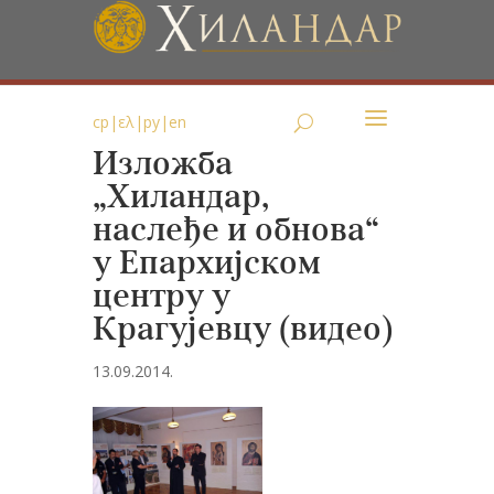
ср
|
ελ
|
ру
|
en
Изложба
„Хиландар,
наслеђе и обнова“
у Епархијском
центру у
Крагујевцу (видео)
13.09.2014.