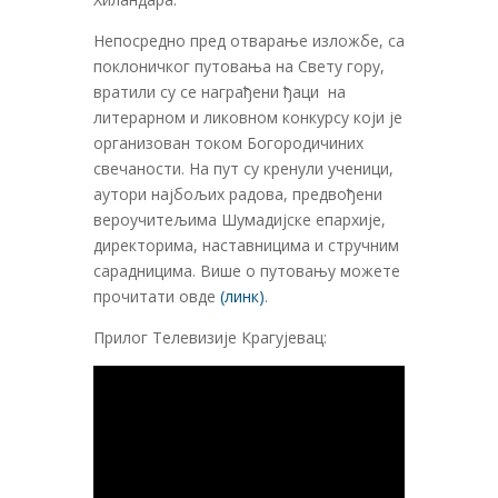
Непосредно пред отварање изложбе, са
поклоничког путовања на Свету гору,
вратили су се награђени ђаци на
литерарном и ликовном конкурсу који је
организован током Богородичиних
свечаности. На пут су кренули ученици,
аутори најбољих радова, предвођени
вероучитељима Шумадијске епархије,
директорима, наставницима и стручним
сарадницима. Више о путовању можете
прочитати овде
(линк)
.
Прилог Телевизије Крагујевац: