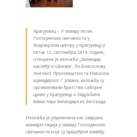
Крагујевац – У оквиру петих
Госпојинских свечаности у
Епархијском центру у Крагујевцу у
петак 12. септембра 2014. године,
отворена је изложба „Хиландар,
наслеђе и обнова“. По благослову
Његовог Преосвештенста Епископа
шумадијског г. Јована, изложбу су
организовали братство саборне
цркве у Крагујевцу и Задужбина
манастира Хиландара из Београда.
Изложба је уприличена као завршна
манифестација у оквиру Госпојинских
свечаности које су приређене између