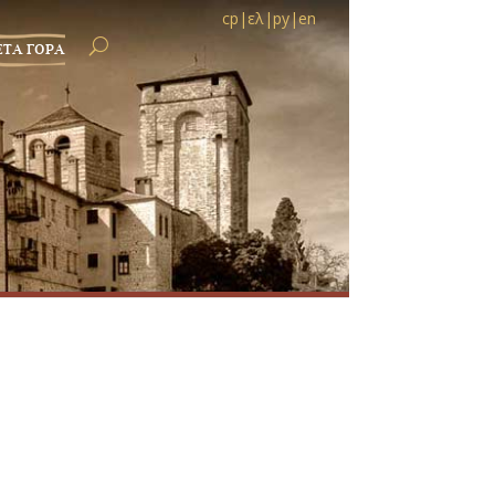
ср
|
ελ
|
ру
|
en
ЕТА ГОРА