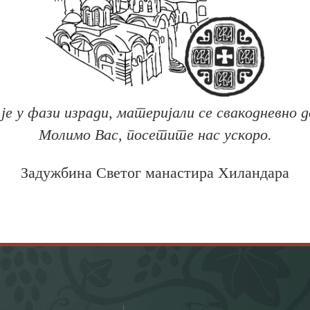
је у фази изради, материјали се свакодневно д
Молимо Вас, посетите нас ускоро.
Задужбина Светог манастира Хиландара