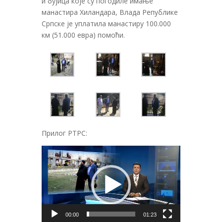
и бујица које су погодиле имање
манастира Хиландара, Влада Републике
Српске је уплатила манастиру 100.000
км (51.000 евра) помоћи.
Прилог РТРС:
Прегледач
видео
записа
00:00
01:23