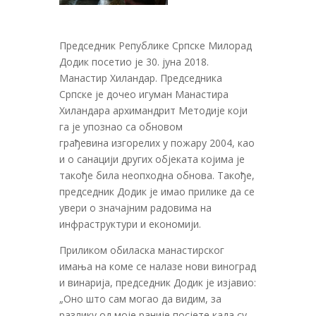
Председник Републике Српске Милорад
Додик посетио је 30. јуна 2018.
Манастир Хиландар. Председника
Српске је дочео игуман Манастира
Хиландара архимандрит Методије који
га је упознао са обновом
грађевина изгорелих у пожару 2004, као
и о санацији других објеката којима је
такође била неопходна обнова. Такође,
председник Додик је имао прилике да се
увери о значајним радовима на
инфраструктури и економији.
Приликом обиласка манастирског
имања на коме се налазе нови виноград
и винарија, председник Додик је изјавио:
„Оно што сам могао да видим, за
разлику од моје раније посјете када су