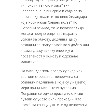
ти чокоти тек били засађени,
направљена је винарија и сада се ту
производи квалитетно вино Хиландара
које носи назив Савино поље“ По
његовим речима, то је показатељ да
монаси вредно раде на стварању
услова за обнову, додавши, да су
захвални за сваку помоћ коју добију али
и сами улажу велику енергију и
посвећеност у обнову и одржање
манастира.
На хиландарском поседу су видљиви
трагови скорашњег невремена са
обилним падавинама које су у највећој
мери причиниле штету путевима.
Поправци се одмах приступило и сви
путеви су убрзо били проходни. Као
помоћ за санацију штете од невремена