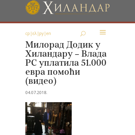
ср
|
ελ
|
ру
|
en
Милорад Додик у
Хиландару – Влада
РС уплатила 51.000
евра помоћи
(видео)
04.07.2018.