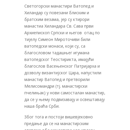
Светогорски манастири Ватопед и
Хиландар су повезани блиским и
братским везама, јер су ктирори
манастиа Хиландара Св. Сава први
Архиепископ Српски и његов отац по
тијелу Симеон Мироточиви били
ватопедски монаси, који су, са
благословом тадашњег игумана
ватопедског Теостирикта, имајући
благослов Васењенског Патријарха и
дозволу византијског Цара, напустили
манастир Ватопед и претворили
Мелисомандри (тј. манастирски
пчелињак) у нови самосталан манастир,
да се у њему подвизавају и освештавају
наша браћа Срби.
Због тога и постоји вишевјековно
предање да се на манастирским