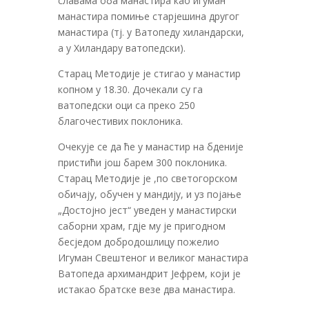
славама оба манастира као игуман
манастира помиње старјешина другог
манастира (тј. у Ватопеду хиландарски,
а у Хиландару ватопедски).
Старац Методије је стигао у манастир
копном у 18.30. Дочекали су га
ватопедски оци са преко 250
благочестивих поклоника.
Очекује се да ће у манастир на бденије
пристићи још барем 300 поклоника.
Старац Методије је ,по светогорском
обичају, обучен у мандију, и уз појање
„Достојно јест“ уведен у манастирски
саборни храм, гдје му је пригодном
бесједом добродошлицу пожелио
Игуман Свештеног и великог манастира
Ватопеда архимандрит Јефрем, који је
истакао братске везе два манастира.