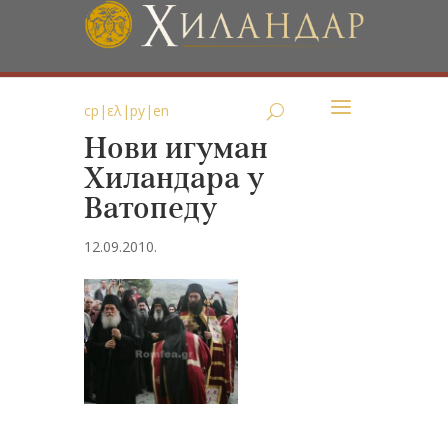
ср
|
ελ
|
ру
|
en
Нови игуман
Хиландара у
Ватопеду
12.09.2010.