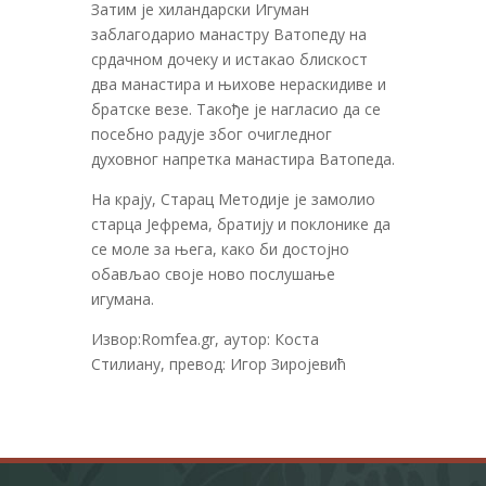
Затим је хиландарски Игуман
заблагодарио манастру Ватопеду на
срдачном дочеку и истакао блискост
два манастира и њихове нераскидиве и
братске везе. Такође је нагласио да се
посебно радује због очигледног
духовног напретка манастира Ватопеда.
На крају, Старац Методије је замолио
старца Јефрема, братију и поклонике да
се моле за њега, како би достојно
обављао своје ново послушање
игумана.
Извор:Romfea.gr, аутор: Коста
Стилиану, превод: Игор Зиројевић