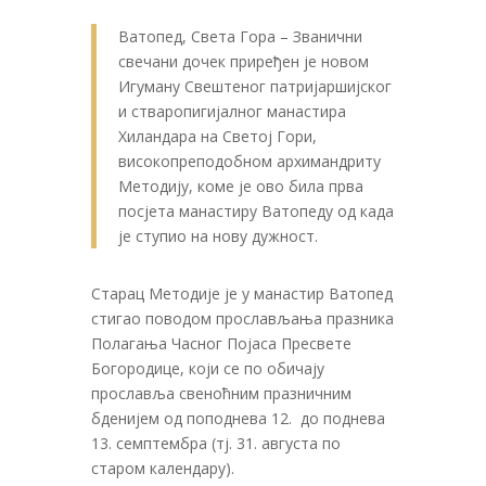
Ватопед, Света Гора – Званични
свечани дочек приређен је новом
Игуману Свештеног патријаршијског
и стваропигијалног манастира
Хиландара на Светој Гори,
високопреподобном архимандриту
Методију, коме је ово била прва
посјета манастиру Ватопеду од када
је ступио на нову дужност.
Старац Методије је у манастир Ватопед
стигао поводом прослављања празника
Полагања Часног Појаса Пресвете
Богородице, који се по обичају
прославља свеноћним празничним
бденијем од поподнева 12. до поднева
13. семптембра (тј. 31. августа по
старом календару).