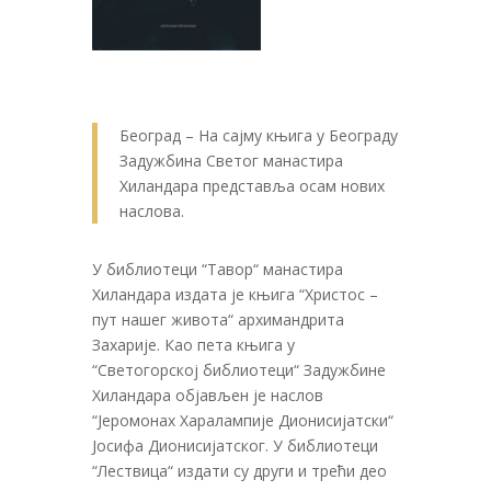
Београд – На сајму књига у Београду
Задужбина Светог манастира
Хиландара представља осам нових
наслова.
У библиотеци “Тавор“ манастира
Хиландара издата је књига “Христос –
пут нашег живота“ архимандрита
Захарије. Као пета књига у
“Светогорској библиотеци“ Задужбине
Хиландара објављен је наслов
“Јеромонах Харалампије Дионисијатски“
Јосифа Дионисијатског. У библиотеци
“Лествица“ издати су други и трећи део