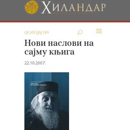
ср
|
ελ
|
ру
|
en
Нови наслови на
сајму књига
22.10.2007.