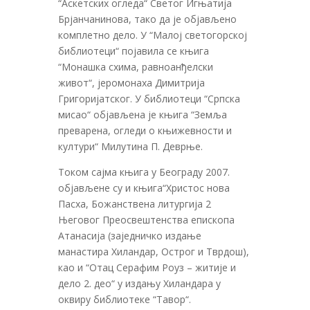
“Аскетских огледа“ Светог Игњатија
Брјанчанинова, тако да је објављено
комплетно дело. У “Малој светогорској
библиотеци“ појавила се књига
“Монашка схима, равноанђелски
живот“, јеромонаха Димитрија
Григоријатског. У библиотеци “Српска
мисао“ објављена је књига “Земља
преварена, огледи о књижевности и
култури“ Милутина П. Деврње.
Током сајма књига у Београду 2007.
објављене су и књига“Христос нова
Пасха, Божанствена литургија 2
Његовог Преосвештенства епископа
Атанасија (заједничко издање
манастира Хиландар, Острог и Тврдош),
као и “Отац Серафим Роуз – житије и
дело 2. део“ у издању Хиландара у
оквиру библиотеке “Тавор“.