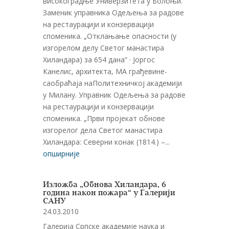
високоградње Универзитета у Болоњи.
Заменик управника Одељења за радове
на рестаурацији и конзервацији
споменика. „Отклањање опасности (у
изгорелом делу Светог манастира
Хиландара) за 654 дана” · Јоргос
Канелис, архитекта, МА грађевине-
саобраћаја наПолитехничкој академији
у Милану. Управник Одељења за радове
на рестаурацији и конзервацији
споменика. „Први пројекат обнове
изгорелог дела Светог манастира
Хиландара: Северни конак (1814.) –...
опширније
Изложба „Обнова Хиландара, 6
година након пожара“ у Галерији
САНУ
24.03.2010
Галерија Српске академије наука и