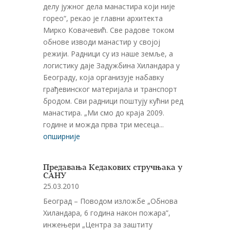
делу јужног дела манастира који није
горео“, рекао је главни архитекта
Мирко Ковачевић. Све радове током
обнове изводи манастир у својој
режији. Радници су из наше земље, а
логистику даје Задужбина Хиландара у
Београду, која организује набавку
грађевинског материјала и транспорт
бродом. Сви радници поштују кућни ред
манастира. „Ми смо до краја 2009.
године и можда прва три месеца...
опширније
Предавања Кедакових стручњака у
САНУ
25.03.2010
Београд – Поводом изложбе „Обнова
Хиландара, 6 година након пожара”,
инжењери „Центра за заштиту