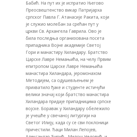
Бабић. На пут их је испратио Његово
Преосвештенство викар Патријарха
српског Павла Г. Атанасије Ракита, који
је служио молебан за срећан пут у
цркви Св. Архангела Гаврила. Ово је
била последња организована посета
припадника Војне академије Светој
Гори и манастиру Хиландару. Братство
Царске Лавре Немањића, на челу Првим
епитропом Царске Лавре Немањића
манастира Хиландара, јеромонахом
Методијем, са одушевљењем је
прихватило ђаке и студенте истичући
велики значај који братство манастира
Хиландара придаје припадницима српске
војске. Боравак у Хиландару обележило
је учешће у свечаној литургији на
Светог Илију, када су се сви поклоници
причестили. Ђаци Милан Лепојев,
Александар Ћирић , Милош Недовић, и