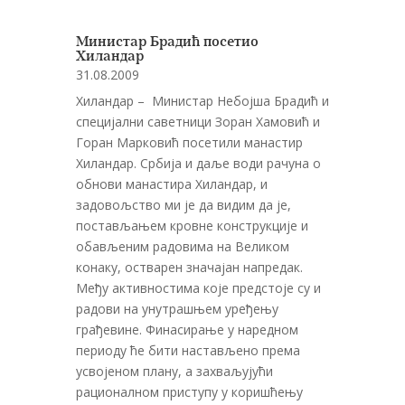
Министар Брадић посетио
Хиландар
31.08.2009
Хиландар – Министар Небоjша Брадић и
специjални саветници Зоран Хамовић и
Горан Марковић посетили манастир
Хиландар. Србиjа и даље води рачуна о
обнови манастира Хиландар, и
задовољство ми jе да видим да jе,
постављањем кровне конструкциjе и
обављеним радовима на Великом
конаку, остварен значаjан напредак.
Међу активностима коjе предстоjе су и
радови на унутрашњем уређењу
грађевине. Финасирање у наредном
периоду ће бити настављено према
усвоjеном плану, а захваљуjући
рационалном приступу у коришћењу