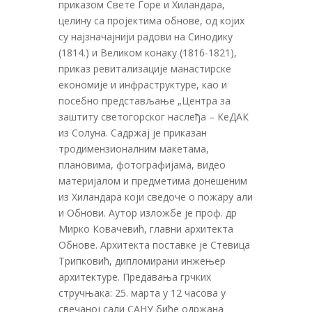
приказом Свете Горе и Хиландара,
целину са пројектима обнове, од којих
су најзначајнији радови на Синодику
(1814.) и Великом конаку (1816-1821),
приказ ревитализације манастирске
економије и инфраструктуре, као и
посебно представљање „Центра за
заштиту светогорског наслеђа – КеДАК
из Солуна. Садржај је приказан
тродимензионалним макетама,
плановима, фотографијама, видео
материјалом и предметима донешеним
из Хиландара који сведоче о пожару али
и Обнови. Аутор изложбе је проф. др
Мирко Ковачевић, главни архитекта
Обнове. Архитекта поставке је Стевица
Трипковић, дипломирани инжењер
архитектуре. Предавања грчких
стручњака: 25. марта у 12 часова у
свечаној сали САНУ биће одржана