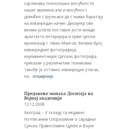
одсликава технолошке могућности
нашег времена али и могућност
домаћих стручњака да с њима баратају
на изванредан начин. Дизајнер ове
веома успеле поставке јесте млади
архитекта ентеријера и први српски
музеиграф г. Иван Мангов. Велики број
изванредних фотографија,
најеминентнијих српских фотографа
приказан у различитим техникама
такође је оставио изванредан утисак,
па...
опширније
Предавање монаха Доситеја на
Војној академији
12.12.2008
Београд – У складу са недавно
потписаним Споразумом о сарадњи
Српске Православне Цркве и Војне