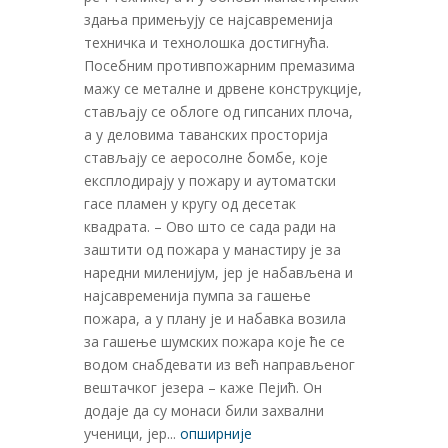
здања примењују се најсавременија
техничка и технолошка достигнућа.
Посебним противпожарним премазима
мажу се металне и дрвене конструкције,
стављају се облоге од гипсаних плоча,
а у деловима таванских просторија
стављају се аеросолне бомбе, које
експлодирају у пожару и аутоматски
гасе пламен у кругу од десетак
квадрата. – Ово што се сада ради на
заштити од пожара у манастиру је за
наредни миленијум, јер је набављена и
најсавременија пумпа за гашење
пожара, а у плану је и набавка возила
за гашење шумских пожара које ће се
водом снабдевати из већ направљеног
вештачког језера – каже Пејић. Он
додаје да су монаси били захвални
ученици, јер...
опширније