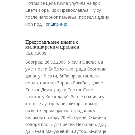
Потом се цела група упутила на врх
Свете Горе, Врх Православља. Ту су
после напорног пењања, провели дивну
ноћ под...
опширније
Представљање књиге о
хиландарским црквама
26.02.2009
Београд, 26.02.2009. У сали Одељења
уметности Библиотеке града Београда,
данас у 19 сати, биће представљена
нова књига мр Зорана Ракића „Цркве
Светог Димитрија и Светог Саве
српског у Хиландару”. Реч је о књизи у
којој се аутор бави сликарством и
архитектуром цркава страдалих у
великом пожару 2004. године. О књизи
говоре проф. др Сретен Петковић, доц.
др Ненад Макуљевић и аутор. Књига је