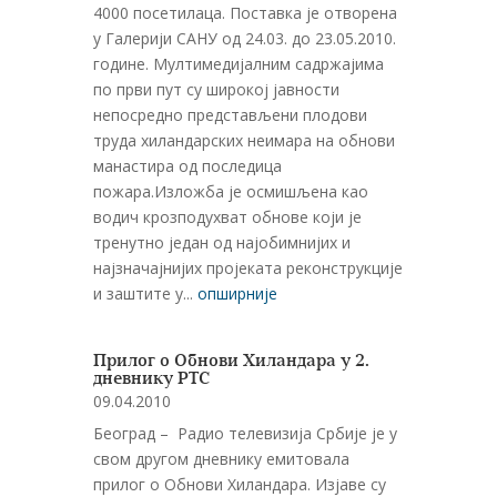
4000 посетилаца. Поставка је отворена
у Галерији САНУ од 24.03. до 23.05.2010.
године. Мултимедијалним садржајима
по први пут су широкој јавности
непосредно представљени плодови
труда хиландарских неимара на обнови
манастира од последица
пожара.Изложба је осмишљена као
водич крозподухват обнове који је
тренутно један од најобимнијих и
најзначајнијих пројеката реконструкције
и заштите у...
опширније
Прилог о Обнови Хиландара у 2.
дневнику РТС
09.04.2010
Београд – Радио телевизија Србије је у
свом другом дневнику емитовала
прилог о Обнови Хиландара. Изјаве су