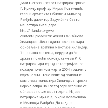
дали Његова Светост патријарх српски
Г. Иринеј, проф. др Мирко Ковачевић,
главни архитекта Обнове и Миливој
Ранђић, директор Задужбине Светог
манастира Хиландара.
http://hilandar.org/wp-
content/uploads/2014/09/rts.flv Обнова
Хиландара Шест година после пожара
обновљена трећина манстира Хиландар.
То је наша светиња, верујем да ће
држава помоћи обнову, каже за РТС
патријарх Иринеј. Од катастрофалног
пожара почетком марта 2004. године, у
којем је уништено више од половине
комплекса манастира Хиландара, српска
царска лавра на Светој гори успешно се
обнавља после шест година. Изјаве
патријарха Иринеја, Мирка Ковачевића
и Миливоја Ранђића: До сада је