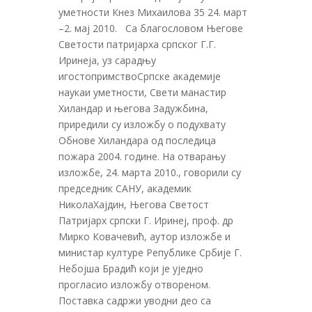
уметности Кнез Михаилова 35 24. март
–2. мај 2010. Са благословом Његове
Светости патријарха српског Г.Г.
Иринеја, уз сарадњу
игостопримствоСрпске академије
наукаи уметности, Свети манастир
Хиландар и његова Задужбина,
приредили су изложбу о подухвату
Обнове Хиландара од последица
пожара 2004. године. На отварању
изложбе, 24. марта 2010., говорили су
председник САНУ, академик
НиколаХајдин, Његова Светост
Патријарх српски Г. Иринеј, проф. др
Мирко Ковачевић, аутор изложбе и
министар културе Републике Србије Г.
Небојша Брадић који је уједно
прогласио изложбу отвореном.
Поставка садржи уводни део са