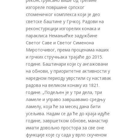
реконструисано више од трећине
изгореле површине српског
споменичког комплекса који је део
светске баштине у Грчкој. Радови на
реконстуркцији изгорелих конака и
параклиса Немањићке задужбине
Светог Саве и Светог Сименона
Мироточивог, према проценама наших
и грчких стручњака трајаће до 2015.
године. Баштинари који су ангажовани
на обнови, у приоритетне активности у
наредном периоду уврстили су наставак
радова на великом конаку из 1821.
године. „Подељен је у три дела, три
ламеле и управо завршавамо средњу
ламелу, која ће за месец дана бити
усељива. Надам се да ће до краја идуће
године, завршетком обнове, манастир
имати довољно простора за све оне
функције које су сада у врло скученом