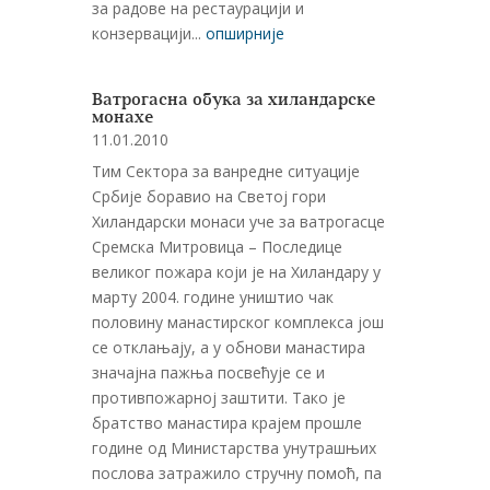
за радове на рестаурацији и
конзервацији...
опширније
Ватрогасна обука за хиландарске
монахе
11.01.2010
Тим Сектора за ванредне ситуације
Србије боравио на Светој гори
Хиландарски монаси уче за ватрогасце
Сремска Митровица – Последице
великог пожара који је на Хиландару у
марту 2004. године уништио чак
половину манастирског комплекса још
се отклањају, а у обнови манастира
значајна пажња посвећује се и
противпожарној заштити. Тако је
братство манастира крајем прошле
године од Министарства унутрашњих
послова затражило стручну помоћ, па