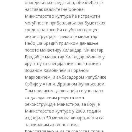
опредељених средстава, обезбеђен jе
наставак квалитетне обнове.
Министарство културе ће истражити
могућности прибављања ванбуџетских
средстава како би се убрзао процес
реконструкциjе – рекао jе министар
Небоjша Брадић приликом данашње
посете манастиру Хиландар. Министар
Брадић jе манастир Хиландар обишао у
друштву са специjалним саветницима
Зораном Хамовићем и Гораном
Марковићем, и амбасадором Републике
Србиjе у Атини, Драганом Жупањевцем.
Том приликом, делегациjа се упознала
са досадашњим резултатима
реконструкциjе Манастира, за коjу jе
Министарство културе у 2009. години
издвоjило 50 милиона динара, као и са
планираним активностима.
Констатовано jе да се средства троше