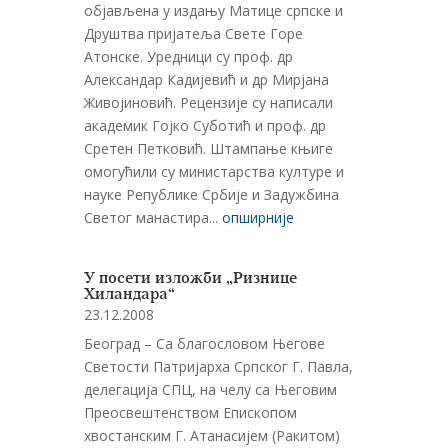
објављена у издању Матице српске и
Друштва пријатеља Свете Горе
Атонске. Уредници су проф. др
Александар Кадијевић и др Мирјана
Живојиновић. Рецензије су написали
академик Гојко Суботић и проф. др
Сретен Петковић. Штампање књиге
омогућили су министарства културе и
науке Републике Србије и Задужбина
Светог манастира...
опширније
У посети изложби „Ризнице
Хиландара“
23.12.2008
Београд – Са благословом Његове
Светости Патријарха Српског Г. Павла,
делегација СПЦ, на челу са Његовим
Преосвештенством Епископом
хвостанским Г. Атанасијем (Ракитом)