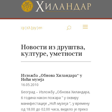
ср
|
ελ
|
ру
|
en
Новости из друштва,
културе, уметности
Изложба „Обнова Хиландара“ у
Ноћи музеја
16.05.2010
Београд – Изложбу „Обнова Хиландара,
6 година након пожара ” у оквиру
манифестације „Ноћ музеја ”, у времену
од 18.00 до 02.00 часа, видело је преко