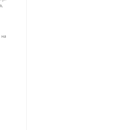
а,
 на