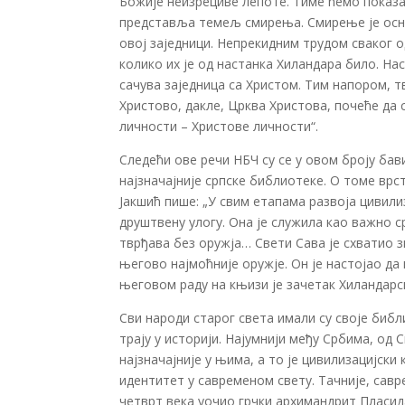
Божије неизрециве лепоте. Тиме ћемо показа
представља темељ смирења. Смирење је основ
овој заједници. Непрекидним трудом сваког 
колико их је од настанка Хиландара било. Н
сачува заједница са Христом. Тим напором, 
Христово, дакле, Црква Христова, почеће да 
личности – Христове личности“.
Следећи ове речи НБЧ су се у овом броју ба
најзначајније српске библиотеке. О томе вр
Јакшић пише: „У свим етапама развоја цивили
друштвену улогу. Она је служила као важно с
тврђава без оружја… Свети Сава је схватио зн
његово најмоћније оружје. Он је настојао да
његовом раду на књизи је зачетак Хиландарск
Сви народи старог света имали су своје библ
трају у историји. Најумнији међу Србима, од 
најзначајније у њима, а то је цивилизацијски
идентитет у савременом свету. Тачније, савр
четврт века уочио грчки архимандрит Пласида