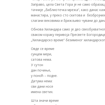
Заправо, цела Света Гора је не само образац
тачније „библиотечка мрежа“, како данас каж
манастира, у преко сто скитова и безбројни
слагани вековима и брижљиво чувани до дана
Обнова Хиландара само је део свеобухватног
сваком кораку перивоја Пресвете Богородице,
„Хиландарско време“ безименог хиландарског
Овде се време
сунцем мери,
сатова нема.
У сутон
дан почиње,
у поноћ – подне.
Датума нема:
сви дани носе
имена светих.
Шта значи време