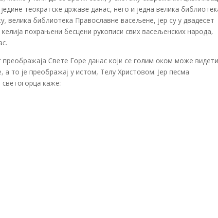
 једине теократске државе данас, него и једна велика библиотек
у, велика библиотека Православне васељене, јер су у двадесет
х келија похрањени бесцени рукописи свих васељенских народа,
с.
 преображаја Свете Горе данас који се голим оком може видети
 а то је преображај у истом, Телу Христовом. Јер песма
 светогорца каже: