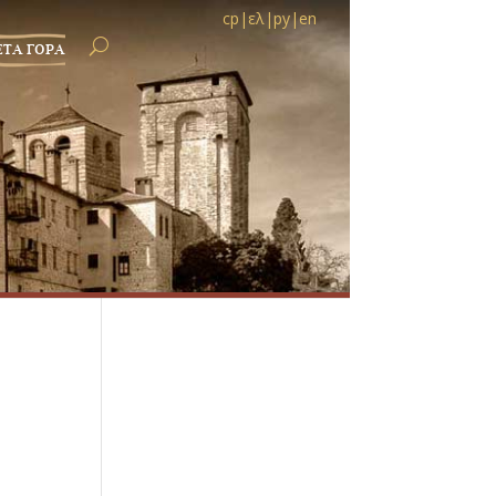
ср
|
ελ
|
ру
|
en
ЕТА ГОРА