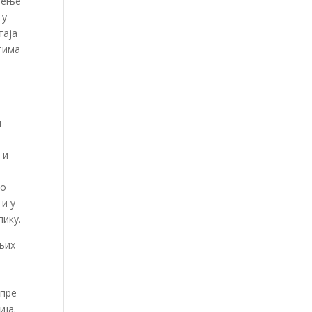
ерење
 у
таја
тима
м
 и
ло
и у
пику.
њих
 пре
ија.