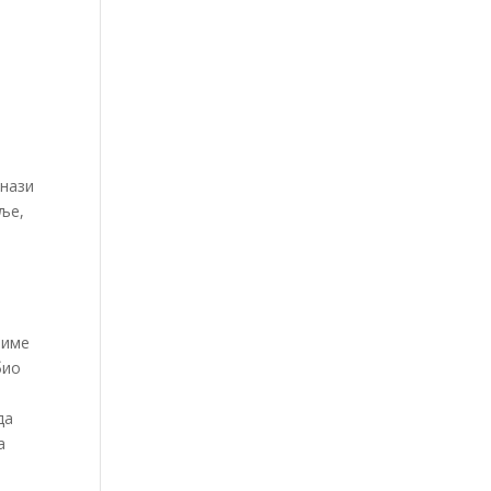
снази
ље,
 име
био
да
а