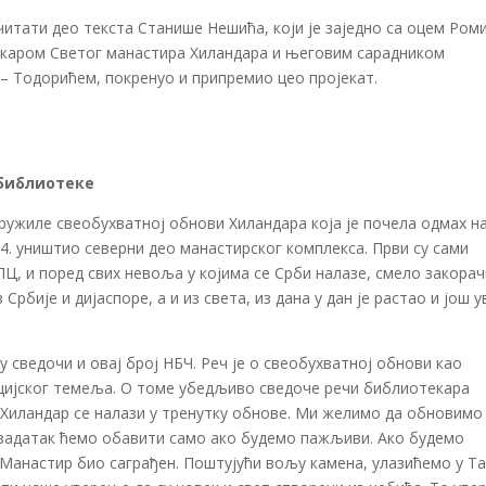
итати део текста Станише Нешића, који је заједно са оцем Ром
каром Светог манастира Хиландара и његовим сарадником
 Тодорићем, покренуо и припремио цео пројекат.
 библиотеке
ружиле свеобухватној обнови Хиландара која је почела одмах н
004. уништио северни део манастирског комплекса. Први су сами
ПЦ, и поред свих невоља у којима се Срби налазе, смело закора
 Србије и дијаспоре, а и из света, из дана у дан је растао и још у
у сведочи и овај број НБЧ. Реч је о свеобухватној обнови као
ацијског темеља. О томе убедљиво сведоче речи библиотекара
 Хиландар се налази у тренутку обнове. Ми желимо да обновимо
ај задатак ћемо обавити само ако будемо пажљиви. Ако будемо
 Манастир био саграђен. Поштујући вољу камена, улазићемо у Та