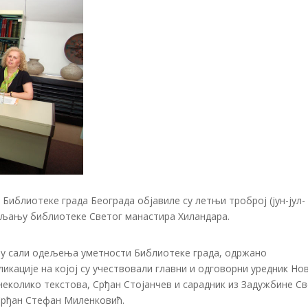
Библиотеке града Београда објавиле су летњи троброј (јун-јул-
ављању библиотеке Светог манастира Хиландара.
а у сали одељења уметности Библиотеке града, одржано
кације на којој су учествовали главни и одговорни уредник Но
еколико текстова, Срђан Стојанчев и сарадник из Задужбине С
Срђан Стефан Миленковић.