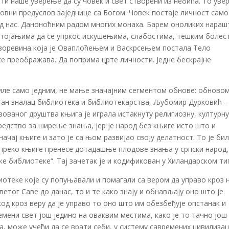
ти наше уверење да су човек и свет створени из небића. То ув
ни предуслов заједнице са Богом. Човек постаје личност само
од нас. Даноноћним радом многих монаха. Барем оноликих нараш
астојањима да се упркос искушењима, слабостима, тешким болес
творевина која је Оваплоћењем и Васкрсењем постала Тело
се преображава. Да поприма црте личности. Једне бескрајне
виле само једним, не мање значајним сегментом обнове: обново
стан зналац библиотека и библиотекарства, Љубомир Дурковић –
зованог друштва књига је играла истакнуту религиозну, културну
редство за ширење знања, јер је народ без књиге исто што и
ачај књиге и зато је са њом развијао своју делатност. То је би
 преко књиге пренесе дотадашње плодове знања у српски народ, 
е библиотеке“. Тај зачетак је и кодификован у Хиландарском ти
иотеке које су попуњавали и помагали са вером да управо кроз 
Светог Саве до данас, то и те како знају и обнављају оно што је
 код кроз веру да је управо то оно што им обезбеђује опстанак и
емени свет још једино на оваквим местима, како је то тачно још
, може учећи да се врати себи, у систему савремених цивилизац