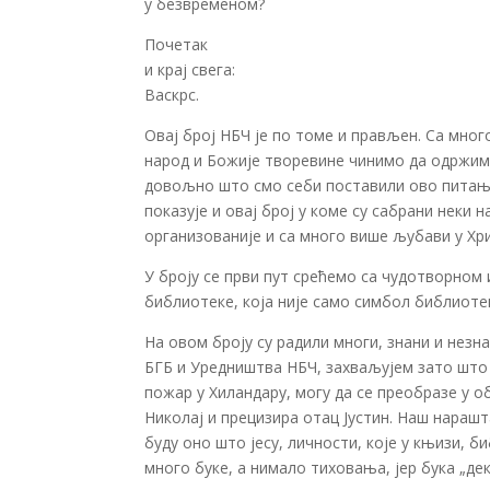
у безвременом?
Почетак
и крај свега:
Васкрс.
Овај број НБЧ је по томе и прављен. Са мног
народ и Божије творевине чинимо да одржимо
довољно што смо себи поставили ово питање,
показује и овај број у коме су сабрани неки
организованије и са много више љубави у Хри
У броју се први пут срећемо са чудотворно
библиотеке, која није само симбол библиотек
На овом броју су радили многи, знани и незнан
БГБ и Уредништва НБЧ, захваљујем зато што с
пожар у Хиландару, могу да се преобразе у о
Николај и прецизира отац Јустин. Наш нараш
буду оно што јесу, личности, које у књизи, б
много буке, а нимало тиховања, јер бука „де