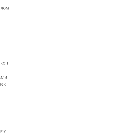
илом
акон
чили
век
јну