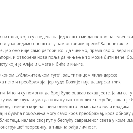
о питања, која су сведена на једно: шта ми данас као васељенски
 и унапредимо оно што су нам оставили преци? За почетак је
 јер оно није само реторичко. Да чинимо, према својој вери и 
 напори, и отворена нова поља да чињење то може бити веће, бо
сту који је Алфа и Омега и бића и књиге.
м иконом „Ублажитељком туге“, заштитницом Хиландарске
а него и преображаја, јер чудо Божије није вашарски трик.
и. Многи су помогли да број буде овакав какав јесте. Ја им се, у
у имали слуха и ума да покажу како и велике несреће, какав је 
бнову темеља који нас чини оним што јесмо, како вели владика
тај и будућа покољења могу само кроз преображај, кроз обнову 
иблиотеци, налазе свој пут у беспућу савременог света у коме им
конструише“ творевину, а тишина рађа личност.