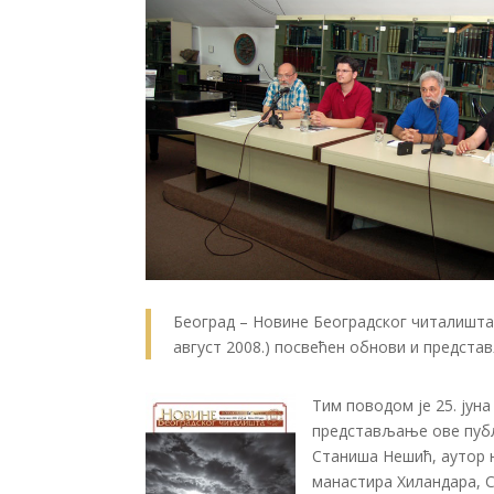
Београд – Новине Београдског читалишта 
август 2008.) посвећен обнови и предст
Тим поводом је 25. јун
представљање ове публи
Станиша Нешић, аутор н
манастира Хиландара, 