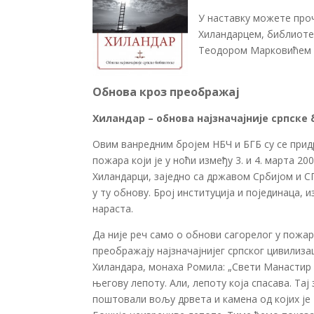
У наставку можете проч
Хиландарцем, библиоте
Теодором Марковићем –
Обнова кроз преображај
Хиландар – обнова најзначајније српске
Овим ванредним бројем НБЧ и БГБ су се прид
пожара који је у ноћи између 3. и 4. марта 2
Хиландарци, заједно са државом Србијом и С
у ту обнову. Број институција и појединаца, из
нараста.
Да није реч само о обнови сагорелог у пожар
преображају најзначајнијег српског цивилиз
Хиландара, монаха Ромила: „Свети Манастир
његову лепоту. Али, лепоту која спасава. Т
поштовали вољу дрвета и камена од којих је