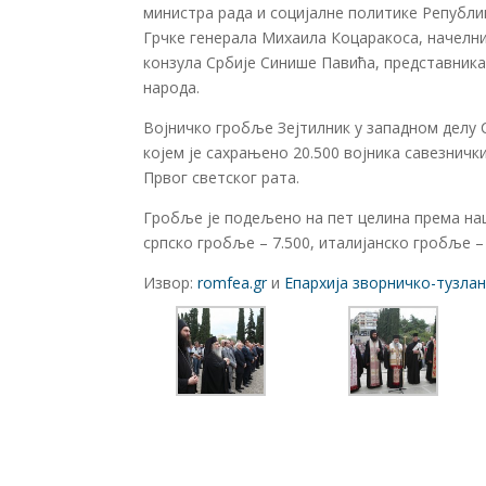
министра рада и социјалне политике Републи
Грчке генерала Михаила Коцаракоса, начелн
конзула Србије Синише Павића, представника
народа.
Војничко гробље Зејтилник у западном делу Со
којем је сахрањено 20.500 војника савезничк
Првог светског рата.
Гробље је подељено на пет целина према нац
српско гробље – 7.500, италијанско гробље – 
Извор:
romfea.gr
и
Епархија зворничко-тузлан