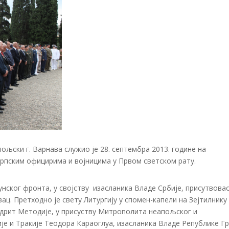
љски г. Варнава служио је 28. септембра 2013. године на
српским официрима и војницима у Првом светском рату.
ског фронта, у својству изасланика Владе Србије, присутвовао
ц. Претходно је свету Литургију у спомен-капели на Зејтилнику
дрит Методије, у присуству Митрополита неапољског и
је и Тракије Теодора Караоглуа, изасланика Владе Републике Гр