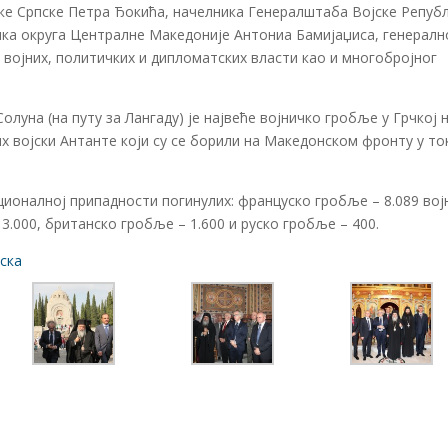
ке Српске Петра Ђокића, начелника Генералштаба Војске Репуб
ика округа Централне Македоније Антониа Бамијаџиса, генералн
 војних, политичких и дипломатских власти као и многобројног
луна (на путу за Лангаду) је највеће војничко гробље у Грчкој 
их војски Антанте који су се борили на Македонском фронту у то
ионалној припадности погинулих: француско гробље – 8.089 вој
3.000, британско гробље – 1.600 и руско гробље – 400.
ска