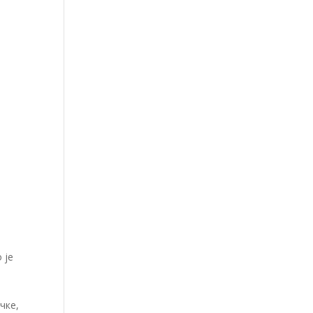
 је
чке,