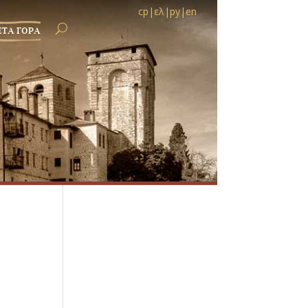
ср
|
ελ
|
ру
|
en
ЕТА ГОРА