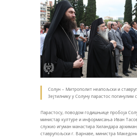
Солун – Митрополит неапољски и ставрупо
Зејтилнику у Солуну парастос погинулим 
Парастосу, поводом годишњице пробоја Солун
министар културе и информисања Иван Тасова
служио игуман манастира Хилaндара архиман
ставрупољски г. Варнаве, министра Македони