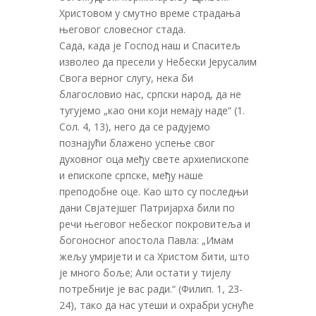
Христовом у смутно време страдања
његовог словесног стада.
Сада, када је Господ наш и Спаситељ
изволео да пресели у Небески Јерусалим
Свога верног слугу, нека би
благословио нас, српски народ, да не
тугујемо „као они који немају наде“ (1.
Сол. 4, 13), него да се радујемо
познајући блажено успење свог
духовног оца међу свете архиепископе
и епископе српске, међу наше
преподобне оце. Као што су последњи
дани Свјатејшег Патријарха били по
речи његовог небеског покровитеља и
богоносног апостола Павла: „Имам
жељу умријети и са Христом бити, што
је много боље; Али остати у тијелу
потребније је вас ради.“ (Филип. 1, 23-
24), тако да нас утеши и охрабри уснуће