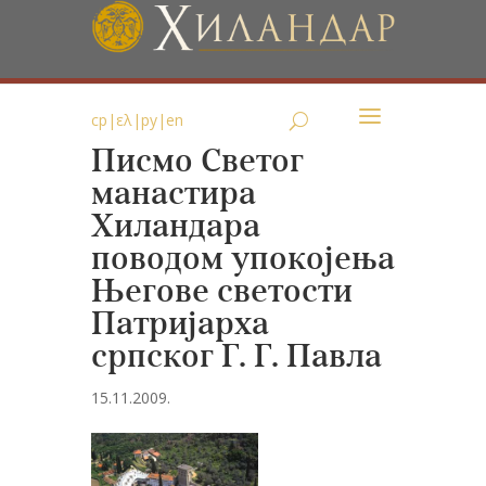
ср
|
ελ
|
ру
|
en
Писмо Светог
манастира
Хиландара
поводом упокојења
Његове светости
Патријарха
српског Г. Г. Павла
15.11.2009.