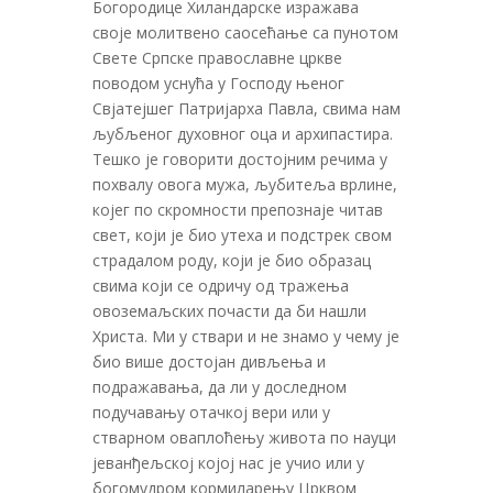
Богородице Хиландарске изражава
своје молитвено саосећање са пунотом
Свете Српске православне цркве
поводом уснућа у Господу њеног
Свјатејшег Патријарха Павла, свима нам
љубљеног духовног оца и архипастира.
Тешко је говорити достојним речима у
похвалу овога мужа, љубитеља врлине,
којег по скромности препознаје читав
свет, који је био утеха и подстрек свом
страдалом роду, који је био образац
свима који се одричу од тражења
овоземаљских почасти да би нашли
Христа. Ми у ствари и не знамо у чему је
био више достојан дивљења и
подражавања, да ли у доследном
подучавању отачкој вери или у
стварном оваплоћењу живота по науци
јеванђељској којој нас је учио или у
богомудром кормиларењу Црквом