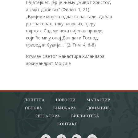
Свјатејшег, јер је њему „живот Христос,
а смрт добитак“ (Филип. 1, 21).
„Вријеме мојега одласка настаде. Добар
рат ратовах, трку заврших, вјеру
одржах. Сад ме чека вијенац правде,
који ће ми у онај Дан дати Господ,
праведни Судија…“ (2. Тим. 4, 6-8)
Игуман Светог манастира Хиландара
архимандрит Мојсије
ПОЧЕТНА
НОВОСТИ
МАНАСТИР
ОБНОВА
КЊИЖАРА
ДОНАЦИЈЕ
СВЕТА ГОРА
БИБЛИОТЕКА
КОНТАКТ