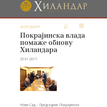
ср
|
ελ
|
ру
|
en
Покрајинска влада
помаже обнову
Хиландарa
25.01.2017.
Нови Сад – Председник Покрајинске