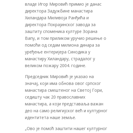
владе Игор Мировић примио је данас
директора Задужбине манастира
Хиландара Миливоја Ранђића и
директора Покрајинског завода за
заштиту споменика културе Зорана
Вапу, и том приликом уручио решење о
помоћи од седам милиона динара за
уређење ентеријeра Синодика у
манастиру Хиландару, страдалог у
великом пожару 2004. године.
Председник Мировић је указао на
значај, који има обнова овог српског
манастира смештеног на Светој Гори,
седишту чак 20 православних
манастира, а који представаља важан
део на само религијског већ и културног
идентитета наше земље.
„Ово је помоћ заштити нашег културног