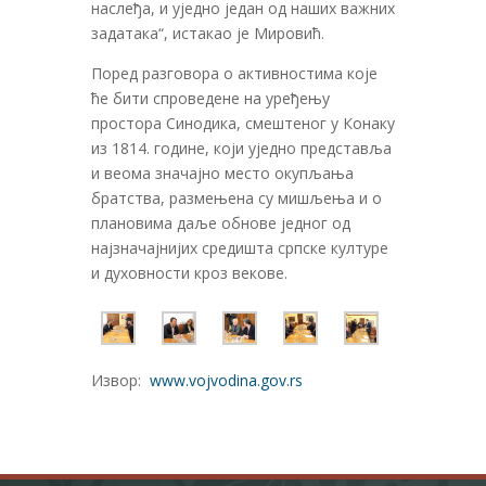
наслеђа, и уједно један од наших важних
задатака“, истакао је Мировић.
Поред разговора о активностима које
ће бити спроведене на уређењу
простора Синодика, смештеног у Конаку
из 1814. године, који уједно представља
и веома значајно место окупљања
братства, размењена су мишљења и о
плановима даље обнове једног од
најзначајнијих средишта српске културе
и духовности кроз векове.
Извор:
www.vojvodina.gov.rs