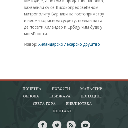
Методије, а потом и проф. Шћепановић,
захвалили су се Високопреосвећеном
митрополиту Варнави на гостопримству
и веома корисном сусрету, позвавши га
да посети Хиландар и Србију чим буде у
могућности.
Извор:
Хиландарско лекарско друштво
ПОЧЕТНА
НОВОСТИ
МАНАСТИР
ОБНОВА
КЊИЖАРА
ДОНАЦИЈЕ
СВЕТА ГОРА
БИБЛИОТЕКА
КОНТАКТ