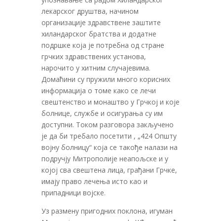
лекарског друштва, начином
организације здравствене заштите
хиландарског братства и додатне
подршке која је потребна од стране
грчких здравствених установа,
нарочито у хитним случајевима.
Домаћини су пружили много корисних
информација o томе како се лечи
свештенство и монаштво у Грчкој и које
болнице, службе и осигурања су им
доступни. Током разговора закључено
је да би требало посетити , „424 Општу
војну болницу“ која се такође налази на
подручју Митрополије неапољске и у
којој сва свештена лица, грађани Грчке,
имају право лечења исто као и
припадници војске.
Уз размену пригодних поклона, игуман