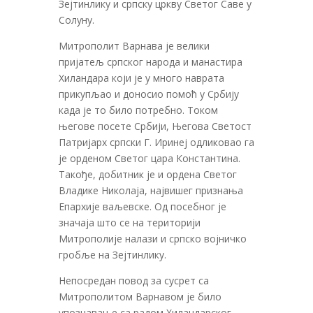
Зејтинлику и српску цркву Светог Саве у
Солуну.
Митрополит Варнава је велики
пријатељ српског народа и манастира
Хиландара који је у много наврата
прикупљао и доносио помоћ у Србију
када је то било потребно. Током
његове посете Србији, Његова Светост
Патријарх српски Г. Иринеј одликовао га
је орденом Светог цара Константина.
Такође, добитник је и ордена Светог
Владике Николаја, највишег признања
Епархије ваљевске. Од посебног је
значаја што се на територији
Митрополије налази и српско војничко
гробље на Зејтинлику.
Непосредан повод за сусрет са
Митрополитом Варнавом је било
упознавање са радом Хиландарског