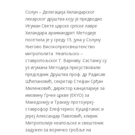
Солун – Делегација Хиландарског
лекарског друштва коју је предводио
Игуман Свете царске српске лавре
Хиландара архимандрит Методије
посетила је у среду 15. јуна у Солуну
Његово Високопреосвештенство
митрополита Неапољско –
ставропољског Г. Варнаву. Састанку су
уз игумана Методија присуствовали
председник Друштва проф. др Радисав
Шћепановић, секретар Стефан Срђан
Миленковић, директор канцеларије за
имовину Грчке цркве (EKYO) за
Македонију и Тракију протојереј-
ставрофор Елефтериос Куцафтакис и
јереј Александар Павловић, клирик
Митрополије неапољске и свештеник
задужен за војничко гробље на