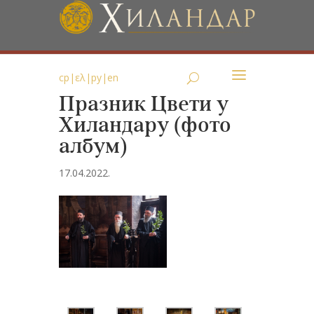
ср
|
ελ
|
ру
|
en
Празник Цвети у
Хиландару (фото
албум)
17.04.2022.