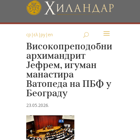
ср
|
ελ
|
ру
|
en
Високопреподобни
архимандрит
Јефрем, игуман
манастира
Ватопеда на ПБФ у
Београду
23.05.2026.