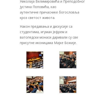
Николаја Велимировића и Преподобног
Јустина Поповића, као
аутентичне причаснике богословља
кроз светост живота.
Након предавања и дискусије са
студентима, игуман Јефрем и
ватопедски монаси даривали су све
присутне иконицама Мајке Божије.