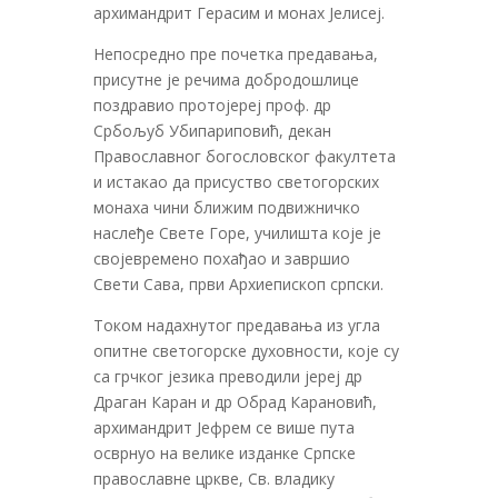
архимандрит Герасим и монах Јелисеј.
Непосредно пре почетка предавања,
присутне је речима добродошлице
поздравио протојереј проф. др
Србољуб Убипариповић, декан
Православног богословског факултета
и истакао да присуство светогорских
монаха чини ближим подвижничко
наслеђе Свете Горе, училишта које је
својевремено похађао и завршио
Свети Сава, први Архиепископ српски.
Током надахнутог предавања из угла
опитне светогорске духовности, које су
са грчког језика преводили јереј др
Драган Каран и др Обрад Карановић,
архимандрит Јефрем се више пута
осврнуо на велике изданке Српске
православне цркве, Св. владику