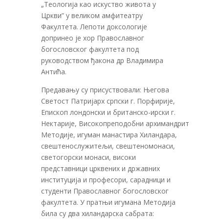
„Теологија као искуство живота у
Цркви” у великом амфитеатру
Факултета. Лепоти доксологије
допринео је хор Православног
богословског факултета под
руководством ђакона др Владимира
Антића.
Предавању су присуствовали: Његова
Светост Патријарх српски г. Порфирије,
Епископ лондонски и британско-ирски г.
Нектарије, Високопреподобни архимандрит
Методије, игуман манастира Хиландара,
свештенослужитељи, свештеномонаси,
светогорски монаси, високи
представници црквених и државних
институција и професори, сарадници и
студенти Православног богословског
факултета. У пратњи игумана Методија
била су два хиландарска сабрата: