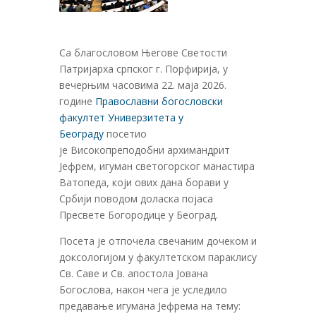
Са благословом Његове Светости
Патријарха српског г. Порфирија, у
вечерњим часовима 22. маја 2026.
године
Православни богословски
факултет Универзитета у
Београду
посетио
је Високопреподобни архимандрит
Јефрем, игуман светогорског манастира
Ватопеда, који ових дана борави у
Србији поводом доласка појаса
Пресвете Богородице у Београд.
Посета је отпочела свечаним дочеком и
доксологијом у факултетском параклису
Св. Саве и Св. апостола Јована
Богослова, након чега је уследило
предавање игумана Јефрема на тему: