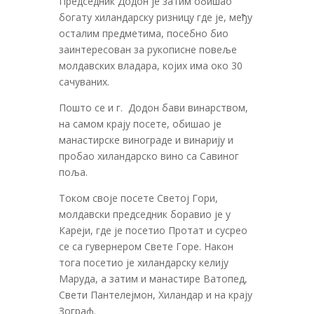
Председник Додон је затим обишао
богату хиландарску ризницу где је, међу
осталим предметима, посебно био
заинтересован за рукописне повеље
молдавских владара, којих има око 30
сачуваних.
Пошто се и г. Додон бави винарством,
на самом крају посете, обишао је
манастирске винограде и винарију и
пробао хиландарско вино са Савиног
поља.
Током своје посете Светој Гори,
молдавски председник боравио је у
Кареји, где је посетио Протат и сусрео
се са гувернером Свете Горе. Након
тога посетио је хиландарску келију
Маруда, а затим и манастире Ватопед,
Свети Пантелејмон, Хиландар и на крају
Зограф.