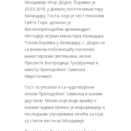
Молдавије Игор Додон, боравио је
23.03.2018. у дневној посети манастиру
Хиландару. Госта, који је чест поклоник
Свете Горе, дочекао је
Високопреподобни архимандрит
Методије игуман манастира Хиландара.
Током боравка у Хиландару, г. Додон се
са великом побожношћу поклонио
манастирским светињама, икони
Пресвете Богородице Тројеручице и
кивоту Преподобног Симеона
Мироточивог.
Гост се упознао и са чудотворном
лозом Преподобног Симеона и њеним
дејством. Монах који води архиву о
њеним чудима пренео је информацију о
последњим случајевима зачећа за која
су стигле вести из Молдавије.