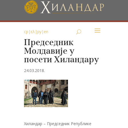
ср
|
ελ
|
ру
|
en
Председник
Молдавије у
посети Хиландару
24.03.2018.
Хиландар – Председник Републике