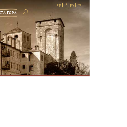
ср
|
ελ
|
ру
|
en
ЕТА ГОРА