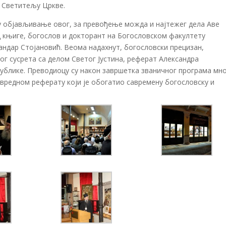
 Светитељу Цркве.
д у објављивање овог, за превођење можда и најтежег дела Аве
ц књиге, богослов и докторант на Богословском факултету
андар Стојановић. Веома надахнут, богословски прецизан,
ог сусрета са делом Светог Јустина, реферат Александра
ублике. Преводиоцу су након завршетка званичног програма мн
 вредном реферату који је обогатио савремену богословску и