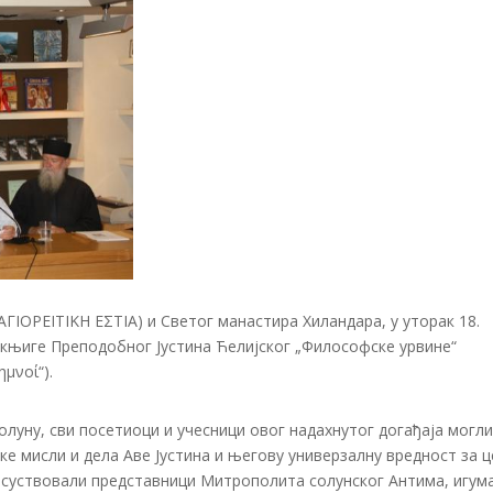
ΓΙΟΡΕΙΤΙΚΗ ΕΣΤΙΑ) и Светог манастира Хиландара, у уторак 18.
књиге Преподобног Јустина Ћелијског „Философске урвине“
μνοί“).
луну, сви посетиоци и учесници овог надахнутог догађаја могли
ске мисли и дела Аве Јустина и његову универзалну вредност за ц
суствовали представници Митрополита солунског Антима, игум