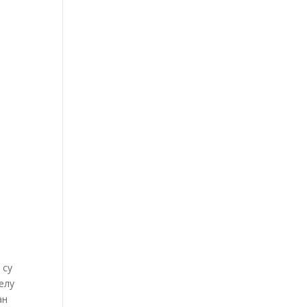
 су
елу
ан