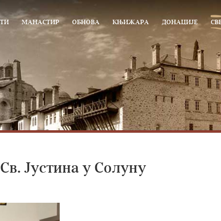
ТИ
МАНАСТИР
ОБНОВА
КЊИЖАРА
ДОНАЦИЈЕ
СВ
в. Јустина у Солуну