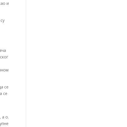
као и
 су
ача
ског
вном
да се
а се
 а о.
купне