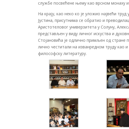
службе посвећене њему као врсном монаху и
На крају, као неко ко је уложио највећи тру
Јустина, присутнима се обратио и преводила
Аристотеловог универзитета у Солуну, Алекс
представљен у виду личног искуства и духовн
Стојановића је одлично примљен од стране п
лично честитали на изванредном труду као и
философску литературу.