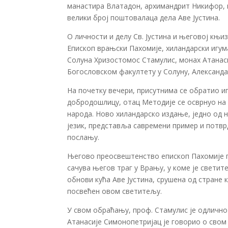
манастира Влатадон, архимандрит Никифор, м
велики број поштовалаца дела Аве Јустина.
О личности и делу Св. Јустина и његовој књ
Епископ врањски Пахомије, хиландарски игу
Солуна Хризостомос Стамулис, монах Атанас
Богословском факултету у Солуну, Александа
На почетку вечери, присутнима се обратио 
добродошлицу, отац Методије се осврнуо на у
народа. Ново хиландарско издање, једно од н
језик, представља савремени пример и потв
послању.
Његово преосвештенство епископ Пахомије го
сачува његов траг у Врању, у коме је светит
обнови кућа Аве Јустина, срушена од стране 
посвећен овом светитељу.
У свом обраћању, проф. Стамулис је одлично 
Атанасије Симонопетријац је говорио о свом 