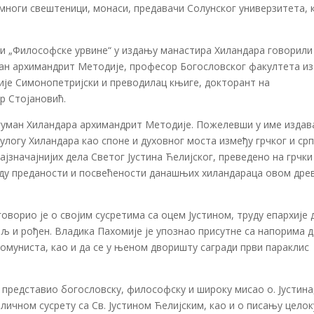
ноги свештеници, монаси, предавачи Солунског универзитета, 
изи „Философске урвине“ у издању манастира Хиландара говорили
ман архимандрит Методије, професор Богословског факултета из
ије Симонопетријски и преводилац књиге, докторант на
р Стојановић.
игуман Хиландара архимандрит Методије. Пожелевши у име издав
логу Хиландара као споне и духовног моста између грчког и срп
ајзначајнијих дела Светог Јустина Ћелијског, преведено на грчки
рду преданости и посвећености данашњих хиландараца овом дре
ворио је о својим сусретима са оцем Јустином, труду епархије 
ељ и рођен. Владика Пахомије је упознао присутне са напорима д
комуниста, као и да се у њеном дворишту сагради први параклис
представио богословску, философску и широку мисао о. Јустина,
личном сусрету са Св. Јустином Ћелијским, као и о писању цело