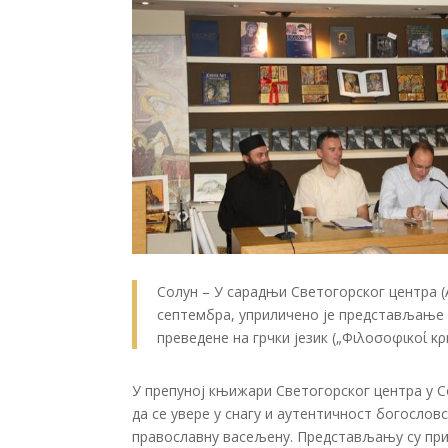
Солун – У сарадњи Светогорског центра (Α
септембра, уприличено је представљање 
преведене на грчки језик („Φιλοσοφικοί κρη
У препуној књижари Светогорског центра у Со
да се увере у снагу и аутентичност богослов
православну васељену. Представљању су при