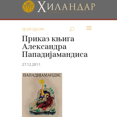
ср
|
ελ
|
ру
|
en
Приказ књига
Александра
Пападијамандиса
27.12.2011.