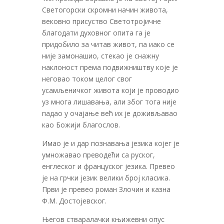
Светогорски скромни начин живота,
вековно присуство Светотројичне
благодати духовног опита га је
придобило за читав живот, па иако се
није замонашио, стекао је снажну
наклоност према подвижништву које је
неговао током целог свог
усамљеничког живота који је проводио
уз многа лишавања, али због тога није
падао у очајање већ их је доживљавао
као Божији благослов.
Имао је и дар познавања језика којег је
умножавао преводећи са руског,
енглеског и француског језика. Превео
је на грчки језик велики број класика.
Први је превео роман Злочин и казна
Ф.М. Достојевског.
Његов стваралачки књижевни опус