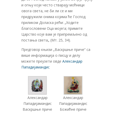
и огњу који често стварају моћници
овога света, не би ли се и ми
придружили онима којима ће Господ
приликом Доласка рећи: „Ходите
благословени Оца мојега; примите
Царство које вам је припремљено од
постања света„ (Мт. 25, 34).
Предговор књизи „Васкршње приче“ са
више информација о писцу и делу
можете преузети овде
Александар
Пападијамандис
Александар
Александар
Пападијамандис
Пападијамандис
Васкршње приче
Божићне приче