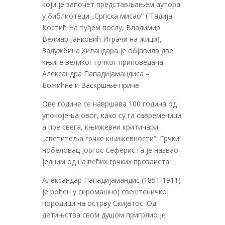
који је започет представљањем аутора
у библиотеци „Српска мисао“ ( Тадија
Костић На туђем послу, Владимир
Велмар-Јанковић Играчи на жици),
Задужбина Хиландара је објавила две
књиге великог грчког приповедача
Александра Пападијамандиса –
Божићне и Васкршње приче
Ове године се навршава 100 година од
упокојења овог, како су га савременици
а пре свега, књижевни критичари,
„светитеља грчке књижевности“. Грчки
нобеловац Јоргос Сеферис га је назвао
једним од највећих грчких прозаиста.
Александар Пападијамандис (1851-1911)
је рођен у сиромашној свештеничкој
породици на острву Скијатос. Од
детињства свом душом пригрлио је