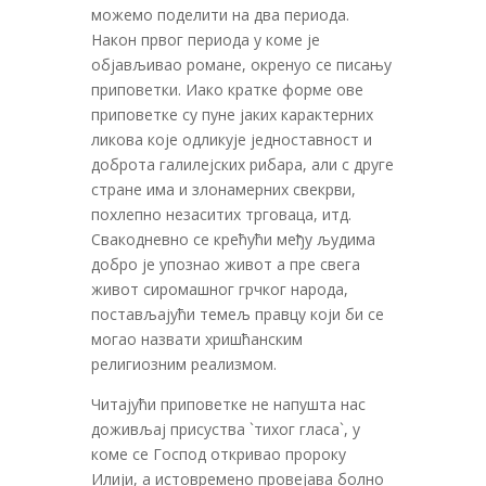
можемо поделити на два периода.
Након првог периода у коме је
објављивао романе, окренуо се писању
приповетки. Иако кратке форме ове
приповетке су пуне јаких карактерних
ликова које одликује једноставност и
доброта галилејских рибара, али с друге
стране има и злонамерних свекрви,
похлепно незаситих трговаца, итд.
Свакодневно се крећући међу људима
добро је упознао живот а пре свега
живот сиромашног грчког народа,
постављајући темељ правцу који би се
могао назвати хришћанским
религиозним реализмом.
Читајући приповетке не напушта нас
доживљај присуства `тихог гласа`, у
коме се Господ откривао пророку
Илији, а истовремено провејава болно