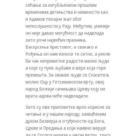
сећање за изгубљениом прошлим
временима детињства и невиности као
и Адамов покајни жал због
непослушности у Рају. Међутим, унинији
он није давао могућност да надвлада
зато уочи највећих празника,
Васкрсења Христовог, а свакако и
Рођења он нам износи те ситне, а рекли
би чак неприметне радости малих људи
а које су пуне љубави и вере која горе
премешта. За овакве људе се Спаситељ
молио Оцу у Гетсиманском врту, овај
народ Божији сачињава Цркву коју ни
врата адова неће надвладати.
Зато су ове приповетке врло корисне за
читање и у нашем народу, захваћеним
духом безверја и отуђености од Бога,
Цркве и Предања а који наивно верује
да се Господ налази у јаком ветру, трусу