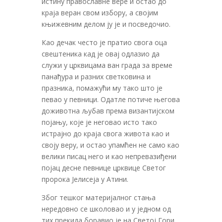
истину православне вере и остао до
краја веран свом избору, а својим
књижевним делом ју је и посведочио.
Као дечак често је пратио свога оца
свештеника кад је овај одлазио да
служи у црквицама ван града за време
панађура и разних светковина и
празника, помажући му тако што је
певао у певници. Одатле потиче његова
доживотна љубав према византијском
појању, које је неговао исто тако
истрајно до краја свога живота као и
своју веру, и остао упамћен не само као
велики писац него и као непревазиђени
појац десне певнице црквице Светог
пророка Јелисеја у Атини.
Због тешког материјалног стања
нередовно се школовао и у једном од
тих прекида боравио је на Светој Гори.