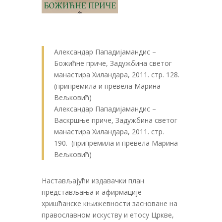
Александар Пападијамандис –
Божићне приче, Задужбина светог
манастира Хиландара, 2011. стр. 128.
(припремила и превела Марина
Вељковић)
Александар Пападијамандис –
Васкршње приче, Задужбина светог
манастира Хиландара, 2011. стр.
190. (припремила и превела Марина
Вељковић)
Настављајући издавачки план
представљања и афирмације
хришћанске књижевности засноване на
православном искуству и етосу Цркве,