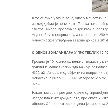
Што се тиче улазне зоне, улаз у манастир на
изглед добио је почетком 17. века након обн
Светог Николе, пролаза са три капије, порта
Укупно бруто површина улазне зоне је 1250 м
манастирског утврђења заврше до краја 2014.
О ОБНОВИ ХИЛАНДАРА У ПРОТЕКЛИХ 10 
Прошло је 10 година од великог пожара у ма
половине манастирских здања која се налазе
4602 м2. Изгорели су објекти на површини од
манастир је имао 10500 м2. Изгорело је 5761 
века.
Након пожара, прве две године су спровођен
израда планских докумената, пројеката и из
обнове. Обнова изгорелог дела је започета 2