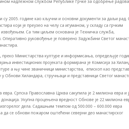
едином надлежном службом Републике Грчке за одобрење радова
су 2005. године као кључни и основни документи за даљи рад.
тира који је преузео на челу са игуманом, у складу са грчким
 извођењем. Са тим циљем основана је Техничка служба,
и. Оперативно руковођење је поверено Задужбини Светог манас
анастира.
е, преко Министарства културе и информисања, опредељује год
ајања инвестиционих пројеката формирана је Комисија за Хилан
туре а њу чине званичници министарства, епископ као предста
ју у Обнови Хиландара, стручњаци и представници Светог манаст
а евра. Српска Православна Црква сакупила је 2 милиона евра и 
и донација. Укупна процењена вредност Обнове је 22 милиона ев
 изгорелог дела. Садашњим темпом од 500.000 – 600.000 евра
а да се обнови пожаром оштећени северни део манастирског