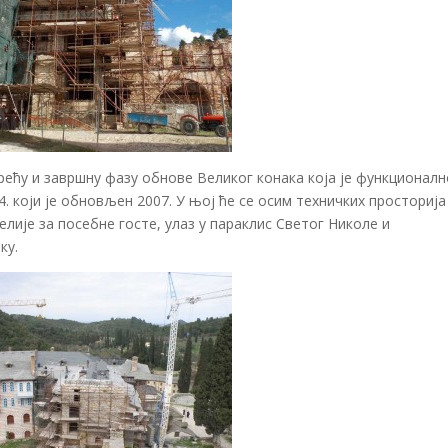
ећу и завршну фазу обнове Великог конака која је функционалн
. који је обновљен 2007. У њој ће се осим техничких просторија
елије за посебне госте, улаз у параклис Светог Николе и
ку.