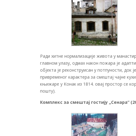
Ради хитне нормализације живота у манастир
главном улазу, одмах након пожара је адапт
објекта је реконструисан у потпуности, док 
привременог карактера за смештај чајне ку
књижаре у Конак из 1814. овај простор се ко
пошту).
Комплекс за смештај гостију „Сенара“ (20