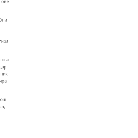
 ове
 Они
тира
ишња
дар
вник
ира
још
ра,