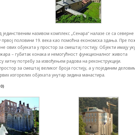
д јединственим називом комплекс „Сенара“ налазе се са северне
у првој половини 19. века као помоћна економска здања. Пре по
не ових објеката у простор за смештај гостију. Објекти имају ук
ожара – губитак конака и немогућност функционалног живота
су хитну потребу за извођењем радова на реконструкцији.
ростор за смештај великог броја гостију, а у појединим делови
рвих изгорелих објеката унутар зидина манастира.
0)