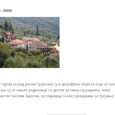
 2006)
ором за рад реконструисани су и дограђени објекти који се нал
еља су се нашле радионице са делом за смештај радника, нова
рхитектонским бироом, котларница са инсталацијама за грејање.