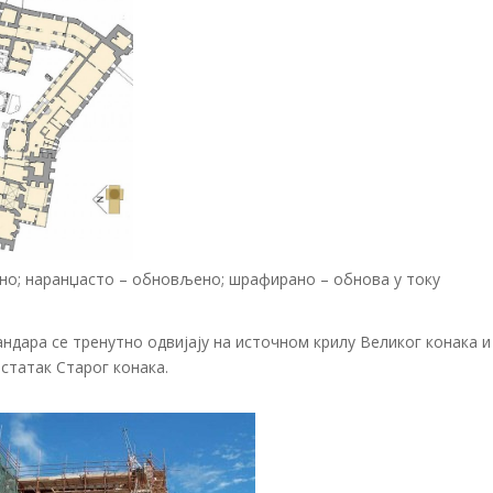
но; наранџасто – обновљено; шрафирано – обнова у току
ндара се тренутно одвијају на источном крилу Великог конака и
статак Старог конака.