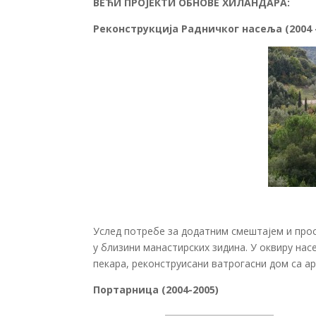
ВЕЋИ ПРОЈЕКТИ ОБНОВЕ ХИЛАНДАРА:
Реконструкција Радничког насеља (2004 –
Услед потребе за додатним смештајем и прост
у близини манастирских зидина. У оквиру нас
пекара, реконструисани ватрогасни дом са а
Портарница (2004-2005)