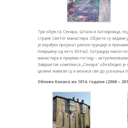
Три објекта: Сенара, Штала и Хатларница, по
стране Светог манастира. Објекти су зидани 
је израђен пројекат реконструкције и пренаме
површину од нето 854 м2. Ситуација након п
манастира и пријема гостију – актуелизовали
Завршетак комплекса „Сенара“ обезбедио је п
целине живели су и монаси све до усељења п
Обнова Конака из 1814. године (2006 – 201