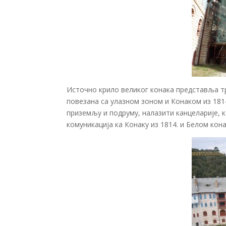
Источно крило великог конака представља тр
повезана са улазном зоном и Конаком из 1814
приземљу и подруму, налазити канцеларије, к
комуникација ка Конаку из 1814. и Белом кона