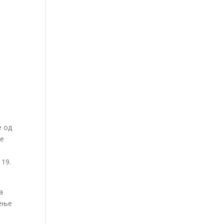
е од
је
 19.
а
ђење