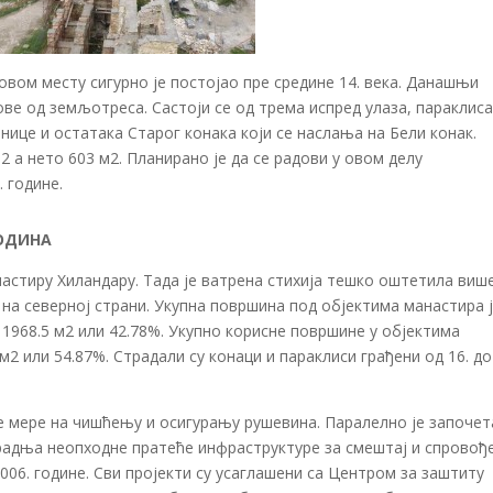
 овом месту сигурно је постојао пре средине 14. века. Данашњи
ове од земљотреса. Састоји се од трема испред улаза, параклиса
рнице и остатака Старог конака који се наслања на Бели конак.
2 а нето 603 м2. Планирано је да се радови у овом делу
 године.
ГОДИНА
настиру Хиландару. Тада је ватрена стихија тешко оштетила виш
 на северној страни. Укупна површина под објектима манастира 
 1968.5 м2 или 42.78%. Укупно корисне површине у објектима
м2 или 54.87%. Страдали су конаци и параклиси грађени од 16. до
е мере на чишћењу и осигурању рушевина. Паралелно је започет
градња неопходне пратеће инфраструктуре за смештај и спрово
006. године. Сви пројекти су усаглашени са Центром за заштиту