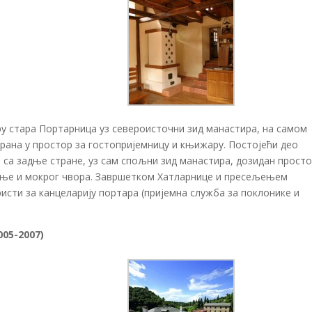
у стара Портарница уз североисточни зид манастира, на самом
ирана у простор за гостопријемницу и књижару. Постојећи део
је са задње стране, уз сам спољни зид манастира, дозидан прост
хиње и мокрог чвора. Завршетком Хатларнице и пресељењем
ристи за канцеларију портара (пријемна служба за поклонике и
05-2007)