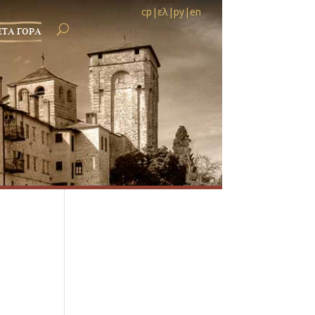
ср
|
ελ
|
ру
|
en
ЕТА ГОРА