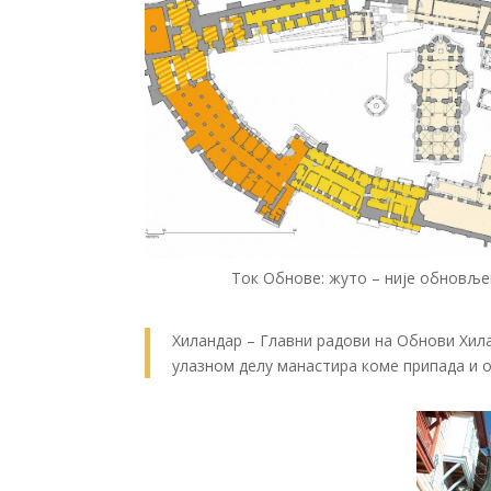
Ток Обнове: жуто – није обновље
Хиландар – Главни радови на Обнови Хила
улазном делу манастира коме припада и о