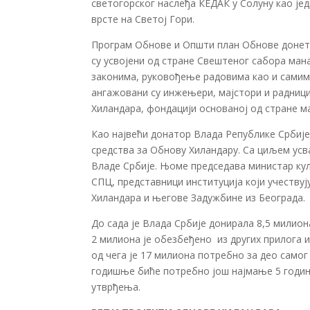
светогорског наслеђа КЕДАК у Солуну као ј
врсте на Светој Гори.
Програм Обнове и Општи план Обнове донети 
су усвојени од стране Свештеног сабора манас
законима, руковођење радовима као и самим
ангажовани су инжењери, мајстори и радниц
Хиландара, фондацији основаној од стране м
Као највећи донатор Влада Републике Србиј
средства за Обнову Хиландару. Са циљем усв
Владе Србије. Њоме председава министар кул
СПЦ, представници институција који учеству
Хиландара и његове Задужбине из Београда.
До сада је Влада Србије донирала 8,5 милион
2 милиона је обезбеђено из других прилога 
од чега је 17 милиона потребно за део самог
годишње биће потребно још најмање 5 годин
утврђења.