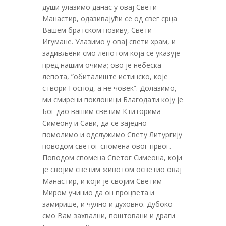
души улазимо данас у овај Свети
Манастир, одазивајући се од свег срца
Вашем братском позиву, Свети
Игумане. Улазимо у овај свети храм, и
задивљени смо лепотом која се указује
пред нашим очима; ово је небеска
лепота, ”обиталиште истинско, које
створи Господ, а не човек”. Долазимо,
ми смирени поклоници Благодати коју је
Бог дао вашим светим Ктиторима
Симеону и Сави, да се заједно
помолимо и одслужимо Свету Литургију
поводом светог спомена овог првог.
Поводом спомена Светог Симеона, који
је својим светим животом осветио овај
Манастир, и који је својим Светим
Миром учинио да он процвета и
замирише, и чулно и духовно. Дубоко
смо Вам захвални, поштовани и драги