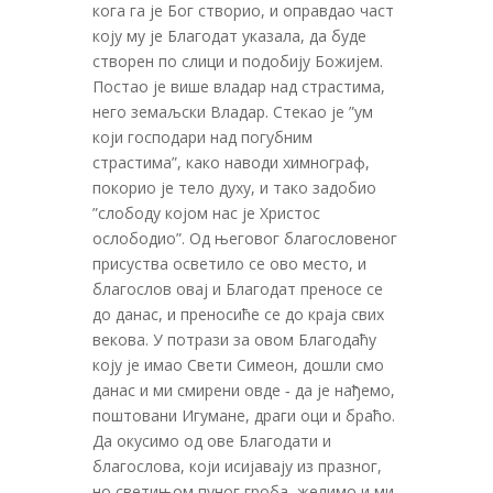
кога га је Бог створио, и оправдао част
коју му је Благодат указала, да буде
створен по слици и подобију Божијем.
Постао је више владар над страстима,
него земаљски Владар. Стекао је ”ум
који господари над погубним
страстима”, како наводи химнограф,
покорио је тело духу, и тако задобио
”слободу којом нас је Христос
ослободио”. Од његовог благословеног
присуства осветило се ово место, и
благослов овај и Благодат преносе се
до данас, и преносиће се до краја свих
векова. У потрази за овом Благодаћу
коју је имао Свети Симеон, дошли смо
данас и ми смирени овде ‑ да је нађемо,
поштовани Игумане, драги оци и браћо.
Да окусимо од ове Благодати и
благослова, који исијавају из празног,
но светињом пуног гроба, желимо и ми