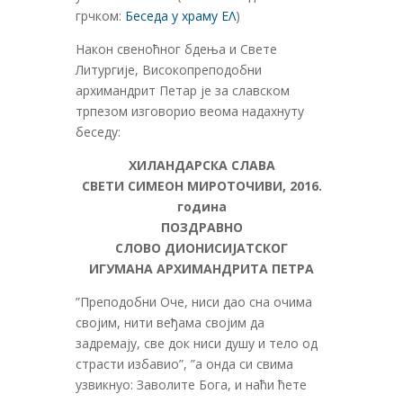
грчком:
Беседа у храму ΕΛ
)
Након свеноћног бдења и Свете
Литургије, Високопреподобни
архимандрит Петар је за славском
трпезом изговорио веома надахнуту
беседу:
ХИЛАНДАРСКА СЛАВА
СВЕТИ СИМЕОН МИРОТОЧИВИ, 2016.
година
ПОЗДРАВНО
СЛОВО ДИОНИСИЈАТСКОГ
ИГУМАНА АРХИМАНДРИТА ПЕТРА
”Преподобни Оче, ниси дао сна очима
својим, нити веђама својим да
задремају, све док ниси душу и тело од
страсти избавио”, ”а онда си свима
узвикнуо: Заволите Бога, и наћи ћете