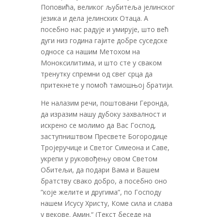
Поповића, великог љубитеља јелинског
језика и дела јелинских Отаца. А
посебно нас радује и умирује, што већ
дуги низ година гајите добре суседске
односе са нашим Метохом на
Моноксилитима, и што сте у сваком
тренутку спремни од свег срца да
притекнете у помоћ тамошњој братији.
Не налазим речи, поштовани Геронда,
да изразим нашу дубоку захвалност и
искрено се молимо да Вас Господ,
заступништвом Пресвете Богородице
Тројеручице и Светог Симеона и Саве,
укрепи у руковођењу овом Светом
Обитељи, да подари Вама и Вашем
братству свако добро, а посебно оно
”које желите и другима”, по Господу
нашем Исусу Христу, Коме сила и слава
у векове. Амин.“ (Текст беседе на