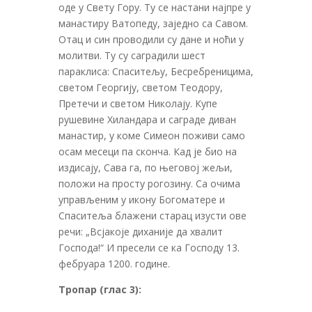
оде у Свету Гору. Ту се настани најпре у
манастиру Ватопеду, заједно са Савом.
Отац и син проводили су дане и ноћи у
молитви. Ту су саградили шест
параклиса: Спаситељу, Бесребреницима,
светом Георгију, светом Теодору,
Претечи и светом Николају. Купе
рушевине Хиландара и саграде диван
манастир, у коме Симеон поживи само
осам месеци па сконча. Кад је био на
издисају, Сава га, по његовој жељи,
положи на просту рогозину. Са очима
управљеним у икону Богоматере и
Спаситеља блажени старац изусти ове
речи: „Всјакоје диханије да хвалит
Господа!“ И пресели се ка Господу 13.
фебруара 1200. године.
Тропар (глас 3):