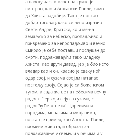
а царску част и власт за трице је
сматрао, као и божански Павле, само
да Христа задобије. Тако је постао
добар трговац, како се лепо изразио
Свети Андреј Критски, који мења
земаљско за небеско, пропадљиво и
привремено за непропадљиво и вечно.
Смирио је себе поставши послушан до
смрти, подражавајући тако Владику
Христа. Као други Давид, јер је био исто
владар као и он, квасио је сваку ноћ
одар свој, и сузама својим натапао
постељу своју. Сејао је са божанском
тугом, а сада жање на небесима вечну
радост. ”Јер који сеју са сузама, с
радошћу ће жњети”. Царевима и
народима, монасима и мирјанима,
постао је пример, као Апостол Павле,
промене живота, и образац за
подражавање у свему, и у речима и у