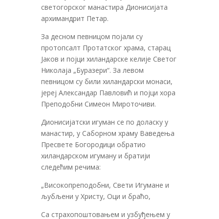
светогорског манастира Дионисијата
архимандрит Петар.
За десном певницом појали су
протопсалт Протатског храма, старац
Јаков и појци хиландарске келије Светог
Николаја „Буразери“. За левом
певницом су били хиландарски монаси,
јереј Александар Павловић и појци хора
Преподобни Симеон Мироточиви.
Дионисијатски игуман се по доласку у
манастир, у Саборном храму Ваведења
Пресвете Богородици обратио
хиландарском игуману и братији
следећим речима:
„Високопреподобни, Свети Игумане и
љубљени у Христу, Оци и браћо,
Са страхопоштовањем и узбуђењем у