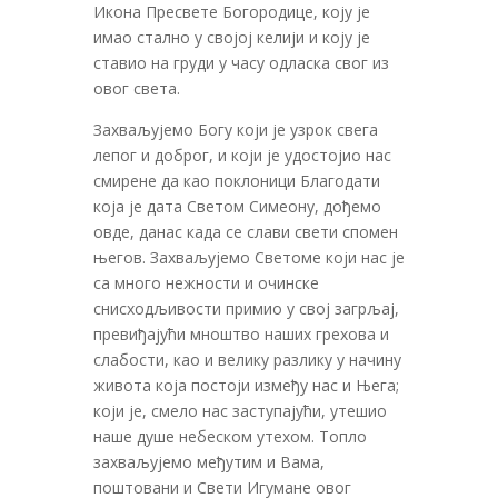
Икона Пресвете Богородице, коју је
имао стално у својој келији и коју је
ставио на груди у часу одласка свог из
овог света.
Захваљујемо Богу који је узрок свега
лепог и доброг, и који је удостојио нас
смирене да као поклоници Благодати
која је дата Светом Симеону, дођемо
овде, данас када се слави свети спомен
његов. Захваљујемо Светоме који нас је
са много нежности и очинске
снисходљивости примио у свој загрљај,
превиђајући мноштво наших грехова и
слабости, као и велику разлику у начину
живота која постоји између нас и Њега;
који је, смело нас заступајући, утешио
наше душе небеском утехом. Топло
захваљујемо међутим и Вама,
поштовани и Свети Игумане овог