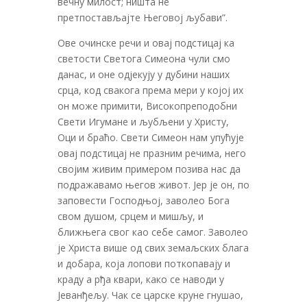
вечну милост; ништа не
претпостављајте Његовој љубави”.
Ове очинске речи и овај подстицај ка
светости Светога Симеона чули смо
данас, и оне одјекују у дубини наших
срца, код свакога према мери у којој их
он може примити, Високопреподобни
Свети Игумане и љубљени у Христу,
Оци и браћо. Свети Симеон нам упућује
овај подстицај не празним речима, него
својим живим примером позива нас да
подражавамо његов живот. Јер је он, по
заповести Господњој, заволео Бога
свом душом, срцем и мишљу, и
ближњега свог као себе самог. Заволео
је Христа више од свих земаљских блага
и добара, која лопови поткопавају и
краду а рђа квари, како се наводи у
Јеванђељу. Чак се царске круне гнушао,