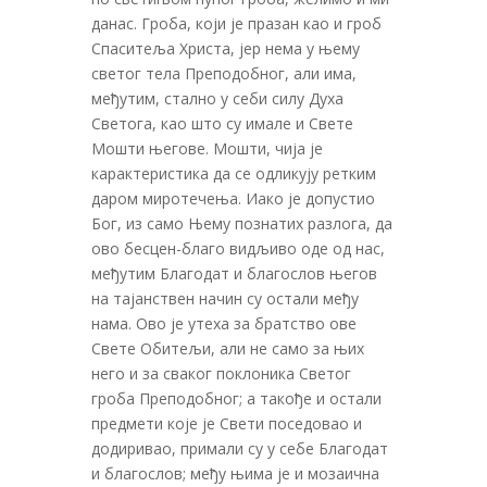
данас. Гроба, који је празан као и гроб
Спаситеља Христа, јер нема у њему
светог тела Преподобног, али има,
међутим, стално у себи силу Духа
Светога, као што су имале и Свете
Мошти његове. Мошти, чија је
карактеристика да се одликују ретким
даром миротечења. Иако је допустио
Бог, из само Њему познатих разлога, да
ово бесцен-благо видљиво оде од нас,
међутим Благодат и благослов његов
на тајанствен начин су остали међу
нама. Ово је утеха за братство ове
Свете Обитељи, али не само за њих
него и за сваког поклоника Светог
гроба Преподобног; а такође и остали
предмети које је Свети поседовао и
додиривао, примали су у себе Благодат
и благослов; међу њима је и мозаична