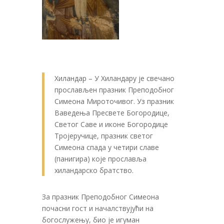
Хиландар – У Хиландару је свечано
прослављен празник Преподобног
Симеона Мироточивог. Уз празник
Ваведења Пресвете Богородице,
Светог Саве и иконе Богородице
Тројеручице, празник светог
Симеона спада у четири славе
(панигира) које прославља
хиландарско братство.
За празник Преподобног Симеона
почасни гост и началствујући на
богослужењу, био је игуман