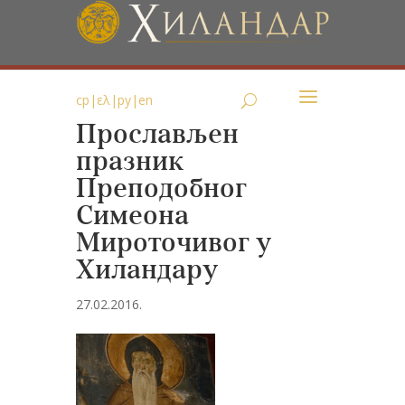
ср
|
ελ
|
ру
|
en
Прослављен
празник
Преподобног
Симеона
Мироточивог у
Хиландару
27.02.2016.