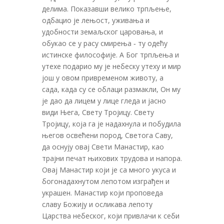
делима. Показавши велико трпљење,
одбацио је лењост, уживања и
удобности земаљског царовања, и
обукао се у расу смирења ‑ ту одећу
истинске философије. А Бог трпљења и
утехе подарио му је небеску утеху и мир
још у овом привременом животу, а
сада, када су се облаци размакли, Он му
је дао да лицем у лице гледа и јасно
види Њега, Свету Тројицу. Свету
Тројицу, која га је надахнула и побудила
његов освећени пород, Светога Саву,
да оснују овај Свети Манастир, као
трајни печат њихових трудова и напора.
Овај Манастир који је са много укуса и
богонадахнутом лепотом изграђен и
украшен. Манастир који проповеда
славу Божију и осликава лепоту
Царства небеског, који привлачи к себи