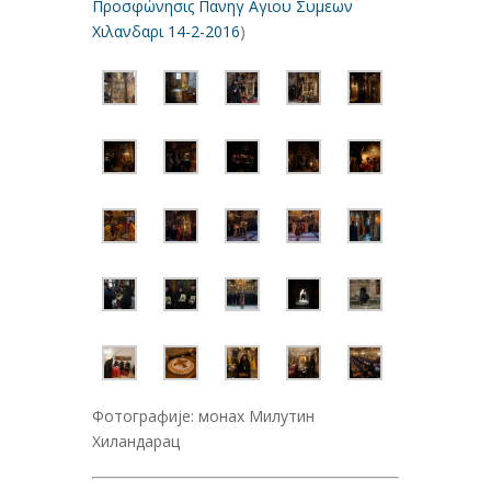
Προσφώνησις Πανηγ Αγιου Συμεων
Χιλανδαρι 14-2-2016
)
Фотографије: монах Милутин
Хиландарац