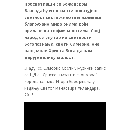
Просветивши се Божанском
благодаћу и по смрти показујеш
светлост свога живота и изливаш
благоухано миро онима који
прилазе ка твојим моштима. Свој
народ си упутио ка светлости
Богопознања, свети Симеоне, оче
наш, моли Христа Бога да нам
дарује велику милост.
„Радуј се Симеоне Свети“, музички запис
са ЦД-а „Српског византијског хора“
хороначалника Игора Зиројевића у
издању Светог манастира Хиландара,
2015.: