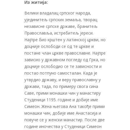
Из житија:
Велики владалац српског народа,
ујединитељ српских земаља, творац
независне српске државе, бранитељ
Православља, истребитељ јереси.
Најпре био крштен у латинској цркви, но
доцније ослободи се од те цркве и
постане члан цркве православне. Најпре
зависио у државном погледу од Грка, но
доцније ослободио се те зависности и
постао потпуно самосталан. Када је
утврдио државу, и веру православну у
држави, тада, по примеру свога сина
Саве, прими монашки чин у манастиру
Студеници 1195. године и добије име
Симеон. Жена његова Ана такође прими
монашки чин, добије име Анастасија и
повуче се у женски манастир. После две
године иночества у Студеници Симеон