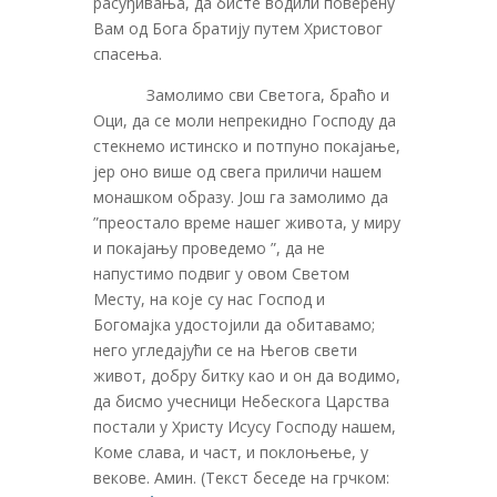
расуђивања, да бисте водили поверену
Вам од Бога братију путем Христовог
спасења.
Замолимо сви Светога, браћо и
Оци, да се моли непрекидно Господу да
стекнемо истинско и потпуно покајање,
јер оно више од свега приличи нашем
монашком образу. Још га замолимо да
”преостало време нашег живота, у миру
и покајању проведемо ”, да не
напустимо подвиг у овом Светом
Месту, на које су нас Господ и
Богомајка удостојили да обитавамо;
него угледајући се на Његов свети
живот, добру битку као и он да водимо,
да бисмо учесници Небескога Царства
постали у Христу Исусу Господу нашем,
Коме слава, и част, и поклоњење, у
векове. Амин. (Текст беседе на грчком: