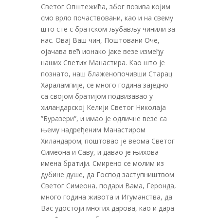
Светог Општежића, због позива којим
смо врло почаствовани, као и на свему
што сте с братском љубављу чинили за
нас. Овај Ваш чин, Поштовани Оче,
ојачава већ ионако јаке везе између
наших Светих Манастира. Као што је
познато, наш блаженопочивши Старац
Харалампије, се много година заједно
са својом братијом подвизавао у
хиландарској Келији Светог Николаја
”Буразери”, и имао је одличне везе са
њему надређеним Манастиром
Хиландаром; поштовао је веома Светог
Симеона и Саву, и давао је њихова
имена братији. Смирено се молим из
дубине душе, да Господ заступништвом
Светог Симеона, подари Вама, Геронда,
много година живота и Игуманства, да
Вас удостоји многих дарова, као и дара