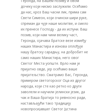
Геронда, на Вашем позиву и овом
дочеку који нисмо заслужили. Осећамо
да нас, кроз Ваш часни лик, прима сам
Свети Симеон, који очински шири руке,
спреман да чује наше молитве, и смело
их пренесе Господу ‑ да их испуни. Ваш
позив, који нам чини велику част,
Геронда, ојачава братске везе између
наших Манастира и изнова оплођује
нашу братску сарадњу, на добробит не
само наших Манастира, него овог
Светог Места уопште. Врло нам је
пријатно овде, јер осећамо ваше
пријатељство. Сматрамо Вас, Геронда,
примером светогорског Оца из другог
народа, који сте као ретко ко други
заволели и научили јелински језик, да
чак и Ваша братија то ревносно ради,
настављајући тако традицију
новопросијавшег Светог Јустина