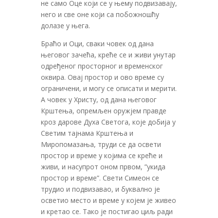
не само Оце који се у њему подвизавају,
него и све оне који са побожношћу
долазе у њега.
Браћо и Оци, сваки човек од дана
његовог зачећа, креће се и живи унутар
одређеног просторног и временског
оквира. Овај простор и ово време су
ограничени, и могу се описати и мерити.
А човек у Христу, од дана његовог
Крштења, опремљен оружјем правде
кроз дарове Духа Светога, које добија у
Светим тајнама Крштења и
Миропомазања, труди се да освети
простор и време у којима се креће и
живи, и насупрот оном првом, ”укида
простор и време”. Свети Симеон се
трудио и подвизавао, и буквално је
осветио место и време у којем је живео
и кретао се. Тако је постигао циљ ради