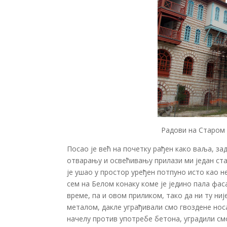
Радови на Старом 
Посао је већ на почетку рађен како ваља, з
отварању и освећивању прилази ми један стари
је ушао у простор уређен потпуно исто као н
сем на Белом конаку коме је једино пала фас
време, па и овом приликом, тако да ни ту ни
металом, дакле уграђивали смо гвоздене носа
начелу против употребе бетона, уградили см