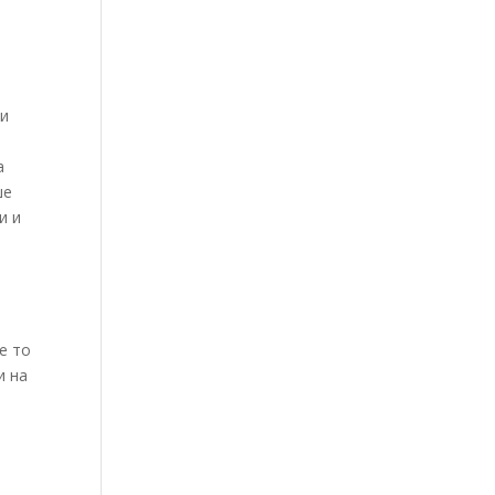
 и
а
ше
и и
е то
и на