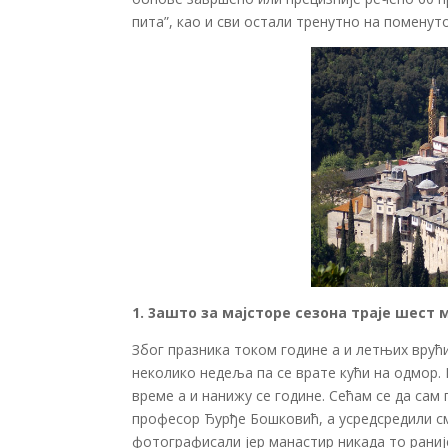
пита”, као и сви остали тренутно на помену
1. 3ашто за мајсторе сезона траје шест 
Због празника током године а и летњих врућ
неколико недеља па се врате кући на одмор. К
време а и нанижу се године. Сећам се да сам 
професор Ђурђе Бошковић, а усредсредили с
фотографисали јер манастир никада то раније