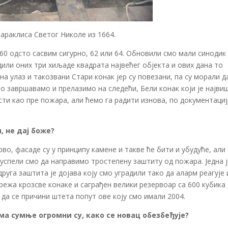
араклиса Светог Николе из 1664.
60 одсто сасвим сигурно, 62 или 64. Обновили смо мали синодик
дили оних три хиљаде квадрата највећег објекта и ових дана то
а улаз и такозвани Стари конак јер су повезани, па су морали д
то завршавамо и прелазимо на следећи, Бели конак који је најви
ти као пре пожара, али ћемо га радити изнова, по документациј
, не дај боже?
во, фасаде су у принципу камене и такве ће бити и убудуће, али
успели смо да направимо тростепену заштиту од пожара. Једна ј
руга заштита је дојава коју смо уградили тако да аларм реагује 
мрежа крозсве конаке и саграђен велики резервоар са 600 кубика
 да се причини штета попут ове коју смо имали 2004.
ма сумње огромни су, како се новац обезбеђује?