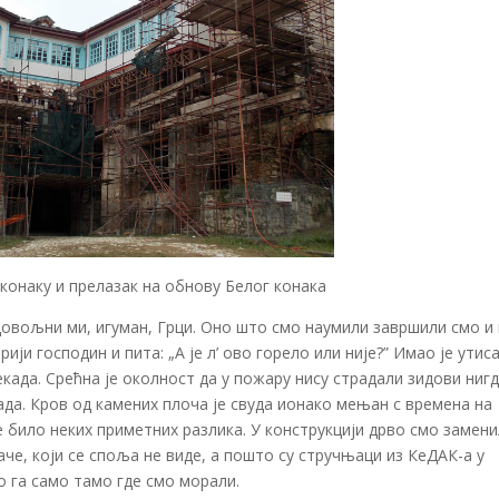
конаку и прелазак на обнову Белог конака
адовољни ми, игуман, Грци. Оно што смо наумили завршили смо и
ји господин и пита: „А је л’ ово горело или није?” Имао је утиса
екада. Срећна је околност да у пожару нису страдали зидови нигд
ада. Кров од камених плоча је свуда ионако мењан с времена на
је било неких приметних разлика. У конструкцији дрво смо замен
че, који се споља не виде, а пошто су стручњаци из КеДАК-а у
о га само тамо где смо морали.