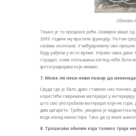
Обнова п
Тешко је то прецизно рећи. Оквирно више од 
2009. године му вратили функцију. Потом сре
сасвим окончали. У међувремену смо прешли н
буду рађени у исто време. Управо ових дана 
страдао, коме спољашњи изглед неће бити ис
фотографијама које имамо.
7. Може ли неки нови пожар да изненади
Свуда где је било дрво ставили смо поново др
користећи савремени материјал у ентеријеру 
што смо употребили материјал који не гори, д
дим цигарете. Треће, уведена је хидрантска 
воде изнад манастира. Тако да су мале шансе
8. Трошкови обнове која толико траје не