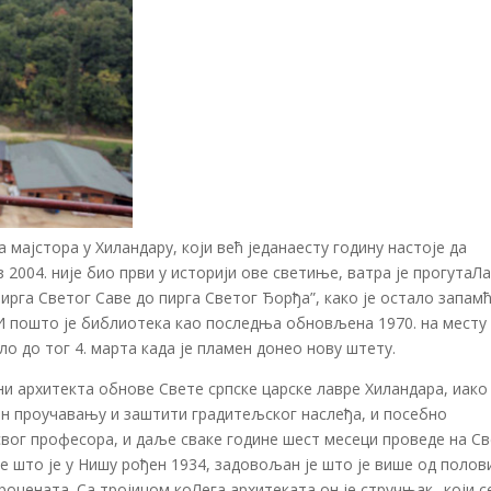
 мајстора у Хиландару, који већ једанаесту годину настоје да
2004. није био први у историји ове светиње, ватра је прогутаЛа
ирга Светог Саве до пирга Светог Ђорђа”, како је остало запамћ
 И пошто је библиотека као последња обновљена 1970. на месту 
шло до тог 4. марта када је пламен донео нову штету.
и архитекта обнове Свете српске царске лавре Хиландара, иако 
дан проучавању и заштити градитељског наслеђа, и посебно
” свог професора, и даље сваке године шест месеци проведе на Св
је што је у Нишу рођен 1934, задовољан је што је више од полов
оцената. Са тројицом коЛега архитеката он је стручњак „који с