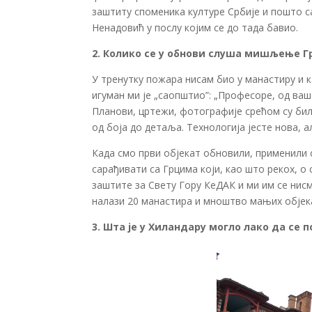
заштиту споменика културе Србије и пошто 
Ненадовић у послу којим се до тада бавио.
2. Колико се у обнови слуша мишљење Г
У тренутку пожара нисам био у манастиру и 
игуман ми је „саопштио”: „Професоре, од ваш
Планови, цртежи, фотографије срећом су бил
од боја до детаља. Технологија јесте нова, ал
Када смо први објекат обновили, применили 
сарађивати са Грцима који, као што рекох, о 
заштите за Свету Гору КеДАК и ми им се нис
налази 20 манастира и мноштво мањих објек
3. Шта је у Хиландару могло лако да се 