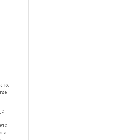
ено.
где
је
етој
ине
е