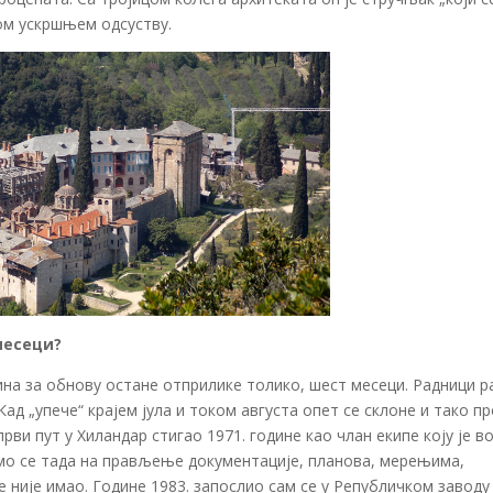
том ускршњем одсуству.
месеци?
ина за обнову остане отприлике толико, шест месеци. Радници р
ад „упече“ крајем јула и током августа опет се склоне и тако п
први пут у Хиландар стигао 1971. године као члан екипе коју је в
мо се тада на прављење документације, планова, мерењима,
 није имао. Године 1983. запослио сам се у Републичком заводу