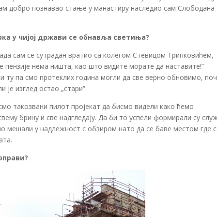
сам добро познавао стање у манастиру наследио сам Слободана
рка у чијој држави се обнавља светиња?
када сам се сутрадан вратио са колегом Стевицом Трипковићем,
е пензије нема ништа, као што видите морате да наставите!”
и ту па смо протеклих година могли да све верно обновимо, по
и је изглед остао „стари”.
смо такозвани пилот пројекат да бисмо видели како ћемо
свему брину и све надгледају. Да би то успели формирали су слу
мо мешали у надлежност с обзиром нато да се баве местом где с
ата.
поправи?