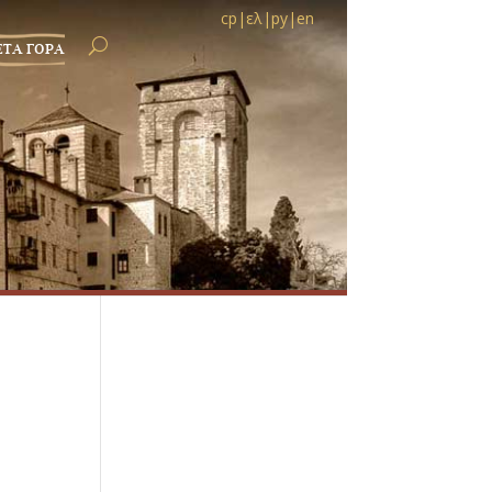
ср
|
ελ
|
ру
|
en
ЕТА ГОРА