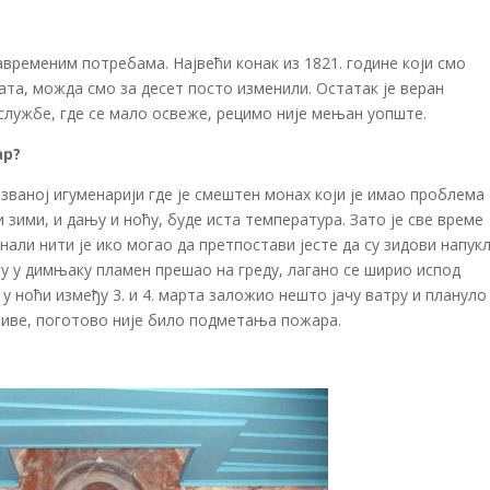
временим потребама. Највећи конак из 1821. године који смо
та, можда смо за десет посто изменили. Остатак је веран
 службе, где се мало освеже, рецимо није мењан уопште.
ар?
озваној игуменарији где је смештен монах који је имао проблема 
и зими, и дању и ноћу, буде иста температура. Зато је све време
нали нити је ико могао да претпостави јесте да су зидови напукл
ину у димњаку пламен прешао на греду, лагано се ширио испод
у ноћи између 3. и 4. марта заложио нешто јачу ватру и плануло 
криве, поготово није било подметања пожара.