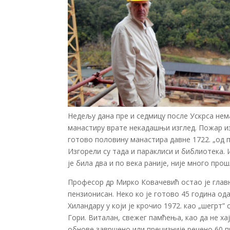
Недељу дана пре и седмицу после Ускрса нема
манастиру врате некадашњи изглед. Пожар из 
готово половину манастира давне 1722. „од п
Изгорели су тада и параклиси и библиотека.
је била два и по века раније, није много про
Професор др Мирко Ковачевић остао је главн
пензионисан. Неко ко је готово 45 година о
Хиландару у који је крочио 1972. као „шегрт
Гори. Виталан, свежег памћења, као да не ха
обнове завршено или прецизније речено 60 пр