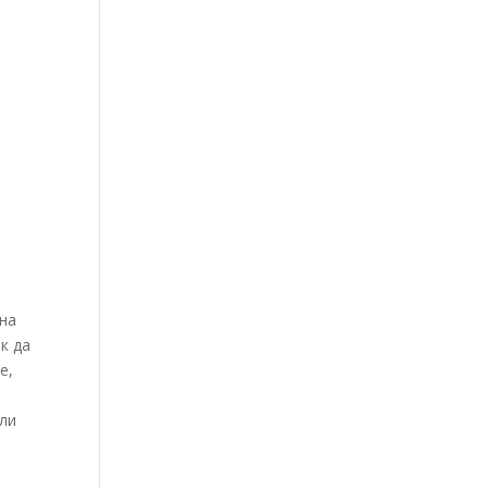
 на
к да
е,
или