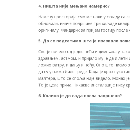
4. Ништа није мењано намерно?
Намену просторија смо мењали у складу са са
обновили, иначе површине три хиљаде квадра
оригиналу. Фандарик за пријем гостију после
5. Да се подсетимо шта је изазвало пож
Све је почело од једне пећи и димњака у так
здрављем, астмом, и пријало му је да и лети 
ложио ватру, и дању и ноћу. Оно што нисмо з
да су у њима биле греде. Када је кроз пукот
малтера, што се споља није видело. Монах је 
То је цела прича. Никакве инсталације нису 
6. Колико је до сада посла завршено?