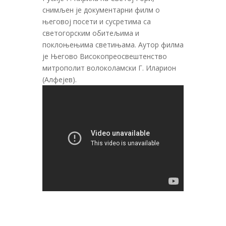
снимљен је документарни филм о
његовој посети и сусретима са
светогорским обитељима и
поклоњењима светињама. Аутор филма
је Његово Високопреосвештенство
митрополит волоколамски Г. Иларион
(Алфејев).