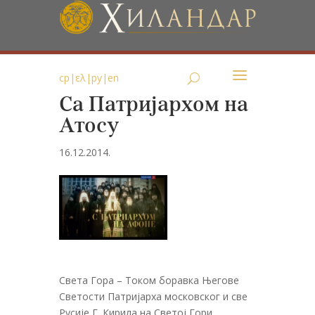
ср
|
ελ
|
ру
|
en
Са Патријархом на
Атосу
16.12.2014.
Света Гора – Током боравка Његове
Светости Патријарха московског и све
Русије Г. Кирила на Светој Гори,