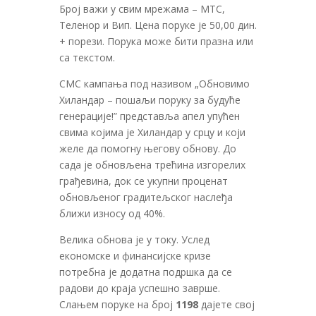
Број важи у свим мрежама – МТС,
Теленор и Вип. Цена поруке је 50,00 дин.
+ порези. Порука може бити празна или
са текстом.
СМС кампања под називом „Обновимо
Хиландар – пошаљи поруку за будуће
генерације!” представља апел упућен
свима којима је Хиландар у срцу и који
желе да помогну његову обнову. До
сада је обновљена трећина изгорелих
грађевина, док се укупни проценат
обновљеног градитељског наслеђа
ближи износу од 40%.
Велика обнова је у току. Услед
економске и финансијске кризе
потребна је додатна подршка да се
радови до краја успешно заврше.
Слањем поруке на број
1198
дајете свој