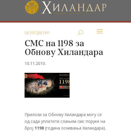
ср
|
ελ
|
ру
|
en
СМС на 1198 за
Обнову Хиландара
10.11.2010.
Прилози за Обнову Хиландара могу се
од сада уплатити слањем смс поруке на
број
1198
(година оснивања Хиландара).