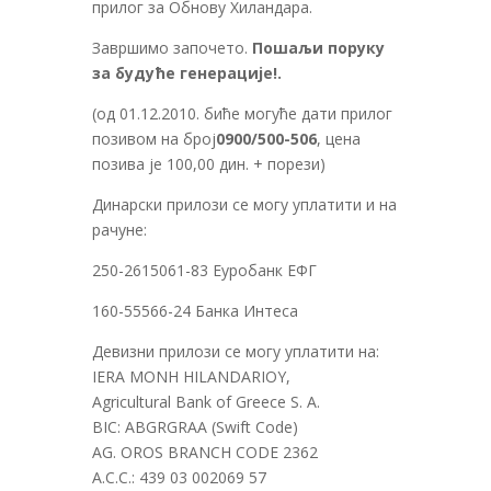
прилог за Обнову Хиландара.
Завршимо започето.
Пошаљи поруку
за будуће генерације!.
(од 01.12.2010. биће могуће дати прилог
позивом на број
0900/500-506
, цена
позива је 100,00 дин. + порези)
Динарски прилози се могу уплатити и на
рачуне:
250-2615061-83 Еуробанк ЕФГ
160-55566-24 Банка Интеса
Девизни прилози се могу уплатити на:
IERA MONH HILANDARIOY,
Agricultural Bank of Greece S. A.
BIC: ABGRGRAA (Swift Code)
AG. OROS BRANCH CODE 2362
A.C.C.: 439 03 002069 57