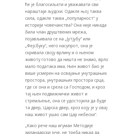
ће је благосиљати и уважавати сви
нараштаји људски. Одакле њој таква
сила, одакле таква „популарност“ у
историји човечанства? Она није никада
била члан друштвених мрежа,
појављивала се на „Јутјубу“ или
„Фејсбуку“, него насупрот, она је
скривала своју врлину и о њеном
животу готово да ништа не знамо, врло
мало података има. Њен живот био је
више усмерен на освајање унутрашњих
простора, унутрашњих простора срца,
где се она и срела са Господом, и кроз
тај њен подвижнички живот и
стремљење, она се удостојила да буде
та двер, Царска двер, кроз коју је у овај
наш живот ушао сам Цар небески“.
„Како рече наш игуман Методије
хиландарски јуче, не треба никад да