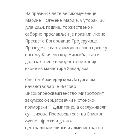
На празник Свете великомученице
Марине – Огњене Марије, у уторак, 30.
јула 2024. године, торжествено и
саборно прослављен је празник Иконе
Пресвете Богородице Тројеручице.
Празнује се као храмовна слава цркве у
насељу Кличево код Никшића, као и
долазак њене веродостојне копије
иконе из манастира Хиландара.
Светом Архијерејском Литургијом
началствовао је Његово
Високопреосвештенство Митрополит
захумско-херцеговачки и стонско-
приморски Г. Димитрије, а саслуживали
су: Њихова Преосвештенства Епископ
буеносајрески и јужно-
централноамерички и администратор