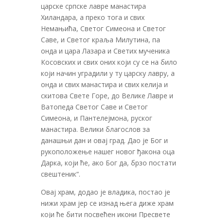
царске српске лавре манастира
Хиландара, а преко тога и свих
Немањића, Светог Симеона и Светог
Саве, и Светог краља Милутина, па
онда и цара Лазара и Светих мученика
Косовских и свих оних који су се на било
који начин уградили у ту царску лавру, а
онда и свих манастира и свих келија и
скитова Свете Горе, до Велике Лавре и
Ватопеда Светог Саве и Светог
Симеона, и Пантелејмона, руског
манастира. Велики благослов за
данашњи дан и овај град. Дао је Бог и
рукоположење нашег новог ђакона оца
Дарка, који ће, ако Бог да, брзо постати
свештеник“.
Овај храм, додао је владика, постао је
нижи храм јер се изнад њега диже храм
који ће бити посвећен икони Пресвете