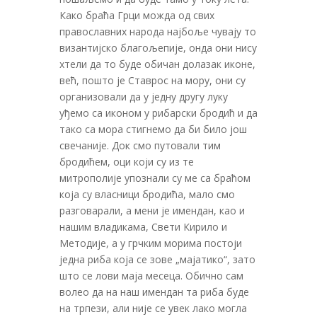
Како браћа Грци можда од свих
православних народа најбоље чувају то
византијско благољепије, онда они нису
хтели да то буде обичан долазак иконе,
већ, пошто је Ставрос на мору, они су
организовали да у једну другу луку
уђемо са иконом у рибарски бродић и да
тако са мора стигнемо да би било још
свечаније. Док смо путовали тим
бродићем, оци који су из те
митрополије упознали су ме са браћом
којa су власници бродића, мало смо
разговарали, а мени је имендан, као и
нашим владикама, Свети Кирило и
Методије, а у грчким морима постоји
једна риба која се зове „мајатико“, зато
што се лови маја месеца. Обично сам
волео да на наш имендан та риба буде
на трпези, али није се увек лако могла