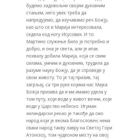
будемо задовољни својим духовним
стањем, него увек треба да
напредујемо, да изучавамо реч Божју,
као што се и Марија интересовала,
седела код ногу Исусових. И то
Мартино служење било је потребно и
добро, и она је света, али је ипак
похвалу добила Марија, која се свим
силама, умним и духовним, трудила да
разуме науку Божју, да је спроведе у
свом животу. То је тај призив, тај
загрљај, са три руке којима нас Мајка
Божја призива да и ми имамо удела у
том путу, који води у живот вечни, који
води у Царство небеско. Игуман
хиландарски рекао је такође да смо
народ који је веома благословен; нема
сваки народ такву лавру на Светој Гори
Атонској, том чудесном месту на овој