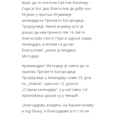
ишао да се поклони Светом Василију.
Сада је Бог дао благослов да дође као
Игуман у пратњи Игуманије
хиландарске Пресвете Богородице
Тројеручице. Хвала игуману што је
дошао да нам пренесе све те свете
благослове Свете Горе и Царске лавре
Хиландара, и молим га да нас
благослови“, рекао је владика
Методије.
Архимандрит Методије је навео да се
празник Пресвете Богородице
Тројеручице у Хиландару слави 25. јула
по „Новом“, односно 12. јула по
„Старом календару“, а у наставку тог
празновања дошли су у Никшић.
„Благодарим, владико, на Вашем позиву
и оцу Вељу, и благодарим што сте на