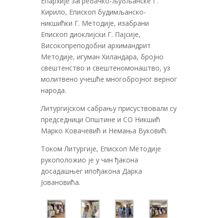
Епархије загребачко-љубљанске Г.
Кирило, Епископ будимљанско-
никшићки Г. Методије, изабрани
Епископ диоклијски Г. Пајсије,
Високопреподобни архимандрит
Методије, игуман Хиландара, бројно
свештенство и свештеномонаштво, уз
молитвено учешће многобројног верног
народа.
Литургијском сабрању присуствовали су
председници Општине и СО Никшић
Марко Ковачевић и Немања Вуковић.
Током Литургије, Епископ Методије
рукоположио је у чин ђакона
досадашњег ипођакона Дарка
Јовановића.