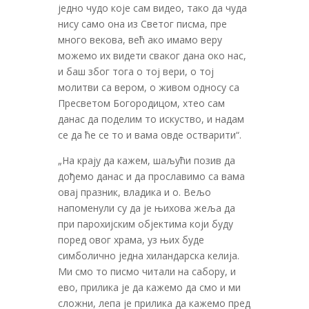
једно чудо које сам видео, тако да чуда
нису само она из Светог писма, пре
много векова, већ ако имамо веру
можемо их видети сваког дана око нас,
и баш због тога о тој вери, о тој
молитви са вером, о живом односу са
Пресветом Богородицом, хтео сам
данас да поделим то искуство, и надам
се да ће се то и вама овде остварити“.
„На крају да кажем, шаљући позив да
дођемо данас и да прославимо са вама
овај празник, владика и о. Вељо
напоменули су да је њихова жеља да
при парохијским објектима који буду
поред овог храма, уз њих буде
симболично једна хиландарска келија.
Ми смо то писмо читали на сабору, и
ево, прилика је да кажемо да смо и ми
сложни, лепа је прилика да кажемо пред