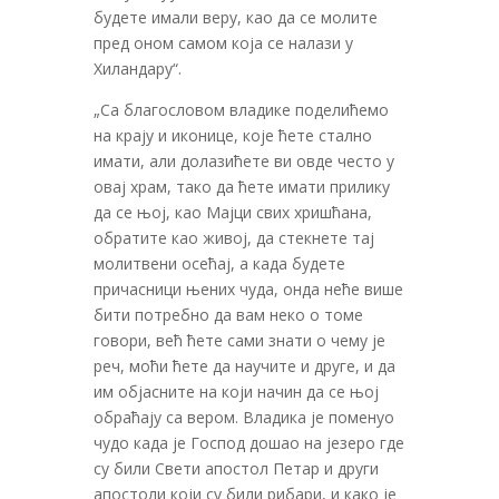
будете имали веру, као да се молите
пред оном самом која се налази у
Хиландару“.
„Са благословом владике поделићемо
на крају и иконице, које ћете стално
имати, али долазићете ви овде често у
овај храм, тако да ћете имати прилику
да се њој, као Мајци свих хришћана,
обратите као живој, да стекнете тај
молитвени осећај, а када будете
причасници њених чуда, онда неће више
бити потребно да вам неко о томе
говори, већ ћете сами знати о чему је
реч, моћи ћете да научите и друге, и да
им објасните на који начин да се њој
обраћају са вером. Владика је поменуо
чудо када је Господ дошао на језеро где
су били Свети апостол Петар и други
апостоли који су били рибари, и како је