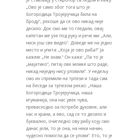
„Ово је само због тога што је
Богородица Тројеручица била на
броду“, рекоше да се ово никад није
десило. Док смо ми то гледали, овај
капетан ме узе под руку и рече ми: „Али,
ниси још све видeо“. Доведе ме на једно
место и упита: „Која је ово риба?“ Ја
кажем: „Не знам.“ Он каже: „Па то је
„мајатико“, питај ове момке што раде,
никад ниједну нису уловили“. У недељу
смо их спремили на трпези и тада сам
на беседи за трпезом рекао: „Наша
Богородица Тројеручица, наша
игуманија, она нас увек чува,
превасходно за потребе духовне, али
нас и храни, а ево, сад се то десило и
буквално, очигледно ову рибу коју смо
данас јели, то је она, на неки начин,
чудесно помогла да се улови“. Ето, то је