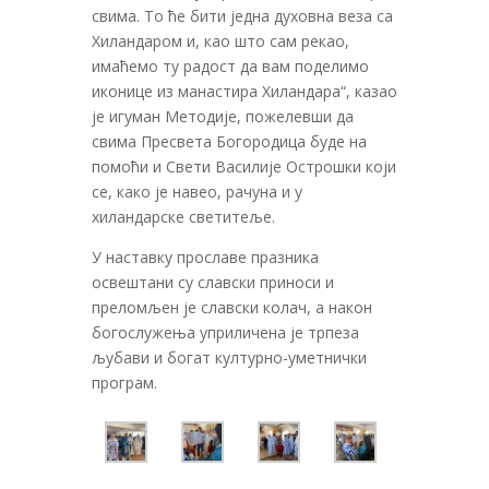
свима. То ће бити једна духовна веза са
Хиландаром и, као што сам рекао,
имаћемо ту радост да вам поделимо
иконице из манастира Хиландара“, казао
је игуман Методије, пожелевши да
свима Пресвета Богородица буде на
помоћи и Свети Василије Острошки који
се, како је навео, рачуна и у
хиландарске светитеље.
У наставку прославе празника
освештани су славски приноси и
преломљен је славски колач, а након
богослужења уприличена је трпеза
љубави и богат културно-уметнички
програм.