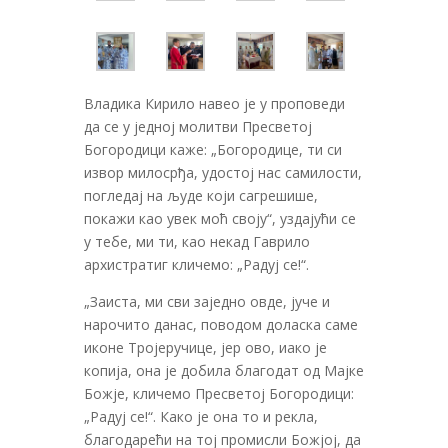
Владика Кирило навео је у проповеди
да се у једној молитви Пресветој
Богородици каже: „Богородице, ти си
извор милосрђа, удостој нас самилости,
погледај на људе који сагрешише,
покажи као увек моћ своју“, уздајући се
у тебе, ми ти, као некад Гаврило
архистратиг кличемо: „Радуј се!“.
„Заиста, ми сви заједно овде, јуче и
нарочито данас, поводом доласка саме
иконе Тројеручице, јер ово, иако је
копија, она је добила благодат од Мајке
Божје, кличемо Пресветој Богородици:
„Радуј се!“. Како је она то и рекла,
благодарећи на тој промисли Божјој, да