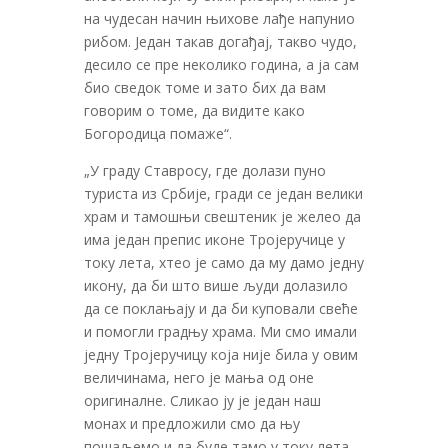
на чудесан начин њихове лађе напунио
рибом. Један такав догађај, такво чудо,
десило се пре неколико година, а ја сам
био сведок томе и зато бих да вам
говорим о томе, да видите како
Богородица помаже“.
„У граду Ставросу, где долази пуно
туриста из Србије, гради се један велики
храм и тамошњи свештеник је желео да
има један препис иконе Тројеручице у
току лета, хтео је само да му дамо једну
икону, да би што више људи долазило
да се поклањају и да би куповали свеће
и помогли градњу храма. Ми смо имали
једну Тројеручицу која није била у овим
величинама, него је мања од оне
оригиналне. Сликао ју је један наш
монах и предложили смо да њу
пошаљемо и да буде тамо у току лета.