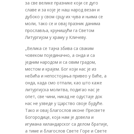
за све велике празнике који се дуго
славе и за које је наш народ везан и
дубоко у свом срцу их чува и њима се
моли, тако се и овај празник данима
прославља, крунишући га Светом
Литургијом у храму у Кличеву.
„Велика се тајна збива са сваким
човеком појединачно, а онда и са
једним народом и са овим градом,
местом и крајем. Бог који нас је из
небића и непостојања привео у биће, а
онда, када смо отпали, као што каже
литургијска молитва, подигао нас је
опет, све чини, никад не одустаје док
нас не узведе у Царство своје будуће.
Тако и овај благослов иконе Пресвете
Богородице, која нам је довела и
игумана хиландарског са делом братије,
а тиме и благослов Свете Горе и Свете