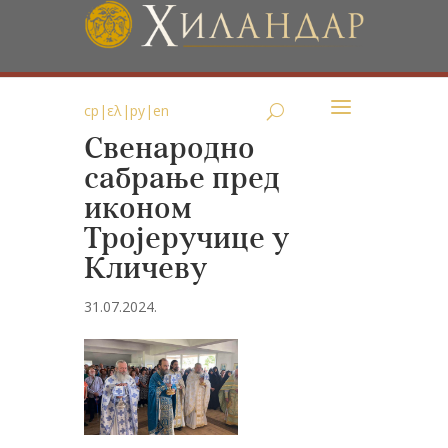
ср
|
ελ
|
ру
|
en
Свенародно
сабрање пред
иконом
Тројеручице у
Кличеву
31.07.2024.