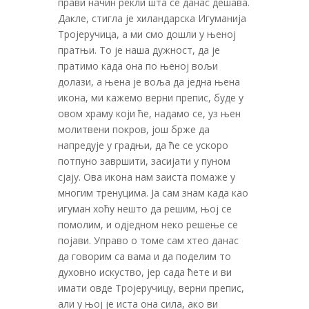
прави начин рекли шта се данас дешава.
Дакле, стигла је хиландарска Игуманија
Тројеручица, а ми смо дошли у њеној
пратњи. То је наша дужност, да је
пратимо када она по њеној вољи
долази, а њена је воља да једна њена
икона, ми кажемо верни препис, буде у
овом храму који ће, надамо се, уз њен
молитвени покров, још брже да
напредује у градњи, да ће се ускоро
потпуно завршити, засијати у пуном
сјају. Ова икона нам заиста помаже у
многим тренуцима. Ја сам знам када као
игуман хоћу нешто да решим, њој се
помолим, и одједном неко решење се
појави. Управо о томе сам хтео данас
да говорим са вама и да поделим то
духовно искуство, јер сада ћете и ви
имати овде Тројеручицу, верни препис,
али у њој је иста она сила, ако ви