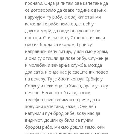
пронаћи. Онда ја питам ове капетане да
се договоримо да сваке године од њих
наручујем ту рибу, а овај капетан ми
каже да те рибе нема овде, већ у
другом мору, да овде она уопште не
постоји. Стигли смо у Ставрос, изашли
смо из брода са иконом, Грци су
направили лепу литију, ушли смо у храм,
а они су отишли да лове рибу. Служен је
и молебан и вечерња служба, можда
два сата, и онда нас је свештеник повео
на вечеру. Ту је био и конзул Србије у
Солуну и неки оци са Хиландара и у току
вечере. Негде око 9 сати, звони
телефон свештенику и он рече да га
зову они капетани, каже: „Они већ
напунили пун брод рибе, зову нас да
видимо“. Дошли су били са пуним
бродом рибе, ми смо дошли тамо, они
је стављају у стиропор са ледом и кажу: