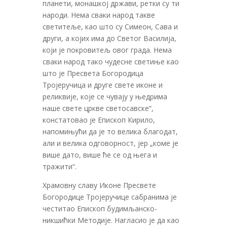
планети, монашкој држави, ретки су ти
народи. Нема сваки народ такве
светитеље, као што су Симеон, Сава и
други, а којих има до Светог Василија,
који је покровитељ овог града. Нема
сваки народ тако чудесне светиње као
што је Пресвета Богородица
Тројеручица и друге свете иконе и
реликвије, које се чувају у њедрима
наше свете цркве светосавске“,
констатовао је Епископ Кирило,
напомињући да је то велика благодат,
али и велика одговорност, јер „коме је
више дато, више ће се од њега и
тражити“.
Храмовну славу Иконе Пресвете
Богородице Тројеручице сабранима је
честитао Епископ будимљанско-
никшићки Методије. Нагласио је да као