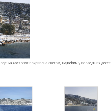
 Рођења Хрстовог покривена снегом, највећим у последњих десет