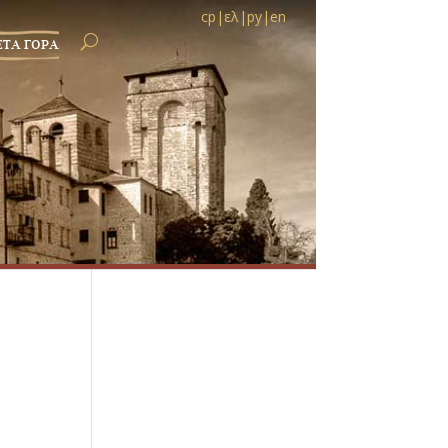
ср
|
ελ
|
ру
|
en
ЕТА ГОРА