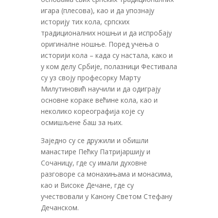
игара (плесова), као и да упознају
историју тих кола, српских
традиционалних ношњи и да испробају
оригиналне ношње. Поред учења о
историји кола – када су настала, како и
у ком делу Србије, полазници Фестивала
су уз своју професорку Марту
Милутиновић научили и да одиграју
основне кораке већине кола, као и
неколико кореографија које су
осмишљене баш за њих.
Заједно су се дружили и обишли
манастире Пећку Патријаршију и
Сочаницу, где су имали духовне
разговоре са монахињама и монасима,
као и Високе Дечане, где су
учествовали у Канону Светом Стефану
Дечанском.