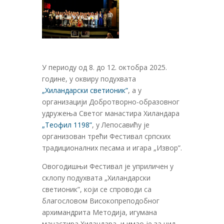
У периоду од 8. до 12. октобра 2025.
године, у оквиру подухвата
„Хиландарски светионик”
, а у
организацији Добротворно-образовног
удружења Светог манастира Хиландара
„Теофил 1198”
, у Лепосавићу је
организован трећи Фестивал српских
традиционалних песама и игара „Извор”.
Овогодишњи Фестивал је уприличен у
склопу подухвата „Хиландарски
светионик”, који се спроводи са
благословом Високопреподобног
архимандрита Методија, игумана
манастира Хиландара, и имао је за циљ