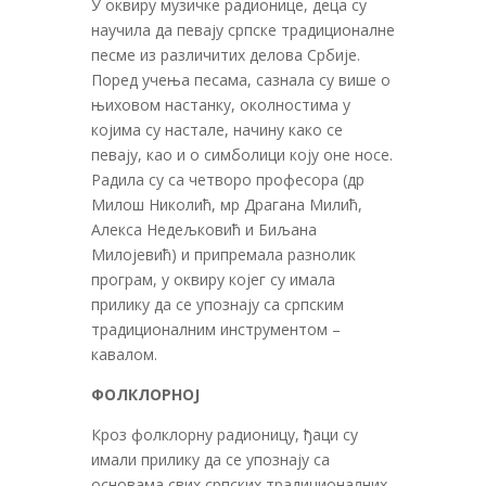
У оквиру музичке радионице, деца су
научила да певају српске традиционалне
песме из различитих делова Србије.
Поред учења песама, сазнала су више о
њиховом настанку, околностима у
којима су настале, начину како се
певају, као и о симболици коју оне носе.
Радила су са четворо професора (др
Милош Николић, мр Драгана Милић,
Алекса Недељковић и Биљана
Милојевић) и припремала разнолик
програм, у оквиру којег су имала
прилику да се упознају са српским
традиционалним инструментом –
кавалом.
ФОЛКЛОРНОЈ
Кроз фолклорну радионицу, ђаци су
имали прилику да се упознају са
основама свих српских традиционалних