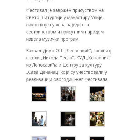
Фестивал је завршен присуством на
Светој Литургији у манастиру Улије,
након које су деца заједно са
сестринством и присутним народом
извела музички програм.
Захваљујемо ОШ „Лепосавић”, средњој
школи „Никола Тесла”, КУД „Копаоник”
из Лепосавића и Центру за културу
„Сава Дечанац” који су учествовали у
реализацији овогодишњег Фестивала.