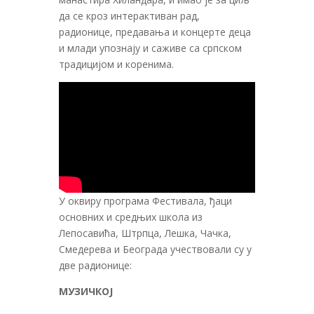
да се кроз интерактиван рад,
радионице, предавања и концерте деца
и млади упознају и саживе са српском
традицијом и коренима.
У оквиру програма Фестивала, ђаци
основних и средњих школа из
Лепосавића, Штрпца, Лешка, Чачка,
Смедерева и Београда учествовали су у
две радионице:
МУЗИЧКОЈ