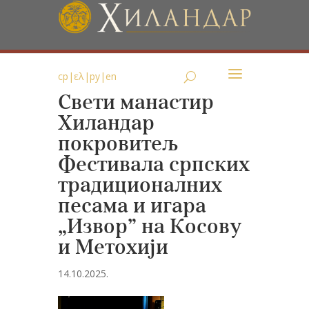
ср
|
ελ
|
ру
|
en
Свети манастир
Хиландар
покровитељ
Фестивала српских
традиционалних
песама и игара
„Извор” на Косову
и Метохији
14.10.2025.