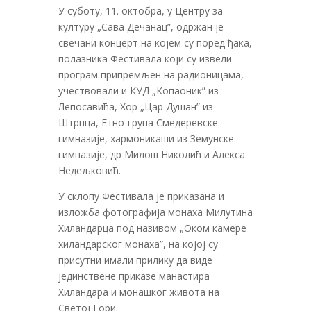
У суботу, 11. октобра, у Центру за
културу „Сава Дечанац”, одржан је
свечани концерт на којем су поред ђака,
полазника Фестивала који су извели
програм припремљен на радионицама,
учествовали и КУД „Копаоник” из
Лепосавића, Хор „Цар Душан” из
Штрпца, Етно-група Смедеревске
гимназије, хармоникаши из Земунске
гимназије, др Милош Николић и Алекса
Недељковић.
У склопу Фестивала је приказана и
изложба фотографија монаха Милутина
Хиландарца под називом „Оком камере
хиландарског монаха”, на којој су
присутни имали прилику да виде
јединствене приказе манастира
Хиландара и монашког живота на
Светој Гори.