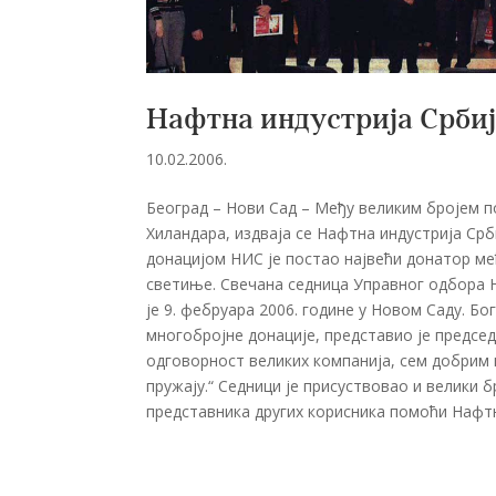
Нафтна индустрија Србиј
10.02.2006.
Београд – Нови Сад – Међу великим бројем по
Хиландара, издваја се Нафтна индустрија Срби
донацијом НИС је постао највећи донатор ме
светиње. Свечана седница Управног одбора Н
је 9. фебруара 2006. године у Новом Саду. 
многобројне донације, представио је председ
одговорност великих компанија, сем добрим 
пружају.“ Седници је присуствовао и велики б
представника других корисника помоћи Нафтне