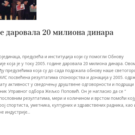
е даровала 20 милиона динара
јединаца, предузећа и институција који су помогли Обнову
је која је у току 2005. године даровала 20 милиона динара. Ово
ђу предузећима која су до сада подржала обнову наше светогор
ИС посвећена резултатима спонзорства и донација у 2005. одр
Богату активност у сведочењу друштвене одговорности и подршци
ник Управног одбора Жељко Поповић. Он је нагласио да се “
пословним резултатима, мери и количином и врстом помоћи кој
рој спортиста, уметника, културних и здравствених радника, као 
 индустрије...