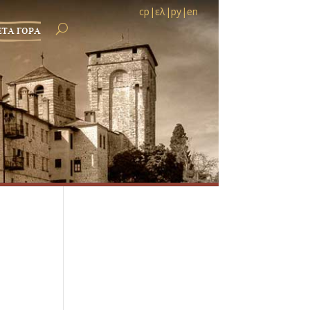
ср
|
ελ
|
ру
|
en
ЕТА ГОРА