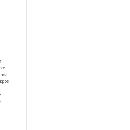
м
ске
жана
 кроз
у
и