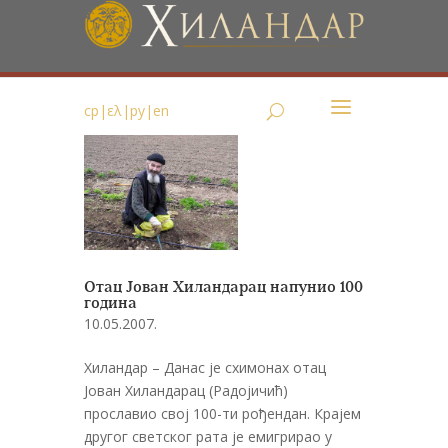
ср
|
ελ
|
ру
|
en
Отац Јован Хиландарац напунио 100
година
10.05.2007.
Хиландар – Данас је схимонах отац
Јован Хиландарац (Радојичић)
прославио свој 100-ти рођендан. Крајем
другог светског рата је емигрирао у