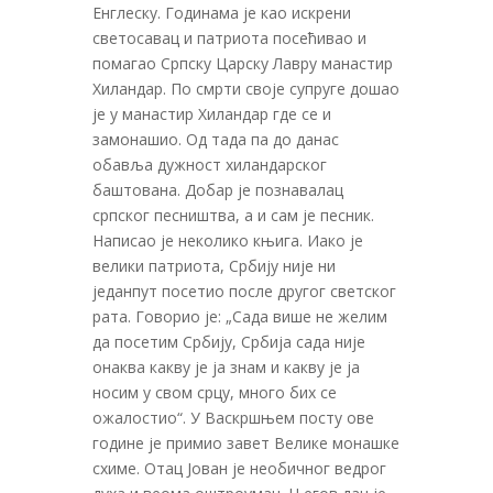
Енглеску. Годинама је као искрени
светосавац и патриота посећивао и
помагао Српску Царску Лавру манастир
Хиландар. По смрти своје супруге дошао
је у манастир Хиландар где се и
замонашио. Од тада па до данас
обавља дужност хиландарског
баштована. Добар је познавалац
српског песништва, а и сам је песник.
Написао је неколико књига. Иако је
велики патриота, Србију није ни
једанпут посетио после другог светског
рата. Говорио је: „Сада више не желим
да посетим Србију, Србија сада није
онаква какву је ја знам и какву је ја
носим у свом срцу, много бих се
ожалостио“. У Васкршњем посту ове
године је примио завет Велике монашке
схиме. Отац Јован је необичног ведрог