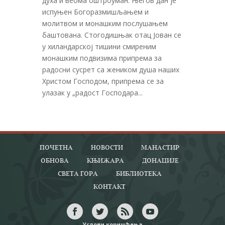
духа и веома оштроуман. Његов дан је
испуњен Богоразмишљањем и
молитвом и монашким послушањем
баштована. Стогодишњак отац Јован се
у хиландарској тишини смиреним
монашким подвизима припрема за
радосни сусрет са жеником душа наших
Христом Господом, припрема се за
улазак у „радост Господара...
ПОЧЕТНА
НОВОСТИ
МАНАСТИР
ОБНОВА
КЊИЖАРА
ДОНАЦИЈЕ
СВЕТА ГОРА
БИБЛИОТЕКА
КОНТАКТ
Услови коришћења