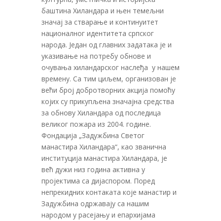
баштина Хиландара и њен темељни
значај за стварање и континуитет
националног идентитета српског
народа. Један од главних задатака је и
указивање на потребу обнове и
очувања хиландарског наслеђа у нашем
времену. Са тим циљем, организован је
већи број добротворних акција помоћу
којих су прикупљена значајна средства
за обнову Хиландара од последица
великог пожара из 2004. године.
Фондација „Задужбина Светог
манастира Хиландара“, као званична
институција манастира Хиландара, је
већ дужи низ година активна у
пројектима са дијаспором. Поред
непрекидних контаката које манастир и
Задужбина одржавају са нашим
народом у расејању и епархијама