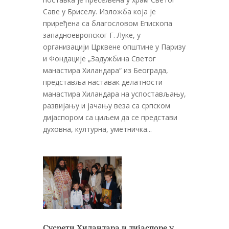
Саве у Бриселу. Изложба која је
приређена са благословом Епископа
западноевропског Г. Луке, у
организацији Црквене општине у Паризу
и Фондације „Задужбина Светог
манастира Хиландара“ из Београда,
представља наставак делатности
манастира Хиландара на успостављању,
развијању и јачању веза са српском
дијаспором са циљем да се представи
духовна, културна, уметничка...
Сусрети Хиландара и дијаспоре у