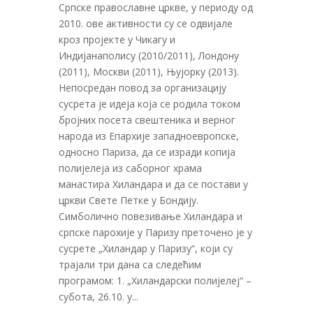
Српске православне цркве, у периоду од
2010. ове активности су се одвијале
кроз пројекте у Чикагу и
Индијанаполису (2010/2011), Лондону
(2011), Москви (2011), Њујорку (2013).
Непосредан повод за организацију
сусрета је идеја која се родила током
бројних посета свештеника и верног
народа из Епархије западноевропске,
односно Париза, да се изради копија
полијелеја из саборног храма
манастира Хиландара и да се постави у
цркви Свете Петке у Бондију.
Симболично повезивање Хиландара и
српске парохије у Паризу преточено је у
сусрете „Хиландар у Паризу“, који су
трајали три дана са следећим
програмом: 1. „Хиландарски полијелеј“ –
субота, 26.10. у...