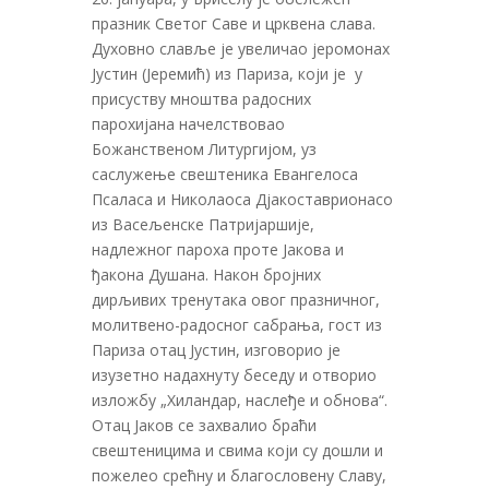
празник Светог Саве и црквена слава.
Духовно славље је увеличао јеромонах
Јустин (Јеремић) из Париза, који је у
присуству мноштва радосних
парохијана начелствовао
Божанственом Литургијом, уз
саслужење свештеника Евангелоса
Псаласа и Николаоса Дјакоставрионасо
из Васељенске Патријаршије,
надлежног пароха проте Јакова и
ђакона Душана. Након бројних
дирљивих тренутака овог празничног,
молитвено-радосног сабрања, гост из
Париза отац Јустин, изговорио је
изузетно надахнуту беседу и отворио
изложбу „Хиландар, наслеђе и обнова“.
Oтац Јаков се захвалио браћи
свештеницима и свима који су дошли и
пожелео срећну и благословену Славу,