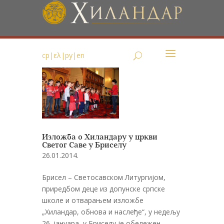
ср
|
ελ
|
ру
|
en
Изложба о Хиландару у цркви
Светог Саве у Бриселу
26.01.2014.
Брисел – Светосавском Литургијом,
приредбом деце из допунске српске
школе и отварањем изложбе
„Хиландар, обнова и наслеђе“, у недељу
26. јануара, у Бриселу je обележен