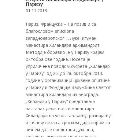
Паризу
01.11.2013.
Париз, Француска – На позив и са
благословом епископа
западноевропског Г. Луке, игуман
манастира Хиландара архимандрит
Методије боравио је у Паризу крајем
октобра ове године. Посета је
уприличена поводом сусрета „Хиландар
у Паризу“ од 26. до 28. октобра 2013.
године у организацији црквене општине
у Паризу и Фондације Задужбина Светог
манастира Хиландара из Београда.
„Хиландар у Паризу“ представља
наставак делатности манастира
Хиландара на успостављању, развијању
и јачању веза са српском дијаспором са
циљем да се представи духовна,
културна, уметничка и историјска