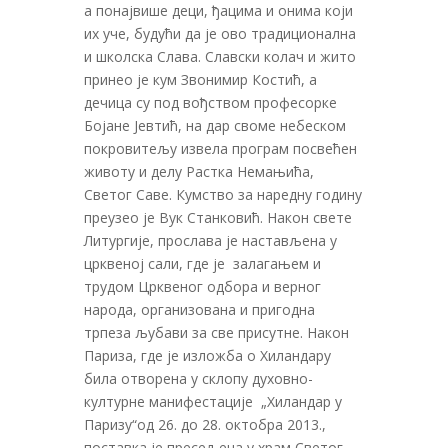
а понајвише деци, ђацима и онима који
их уче, будући да је ово традиционална
и школска Слава. Славски колач и жито
принео је кум Звонимир Костић, а
дечица су под вођством професорке
Бојане Јевтић, на дар своме небеском
покровитељу извела програм посвећен
животу и делу Растка Немањића,
Светог Саве. Кумство за наредну годину
преузео је Вук Станковић. Након свете
Литургије, прослава је настављена у
црквеној сали, где је залагањем и
трудом Црквеног одбора и верног
народа, организована и пригодна
трпеза љубави за све присутне. Након
Париза, где је изложба о Хиландару
била отворена у склопу духовно-
културне манифестације „Хиландар у
Паризу“од 26. до 28. октобра 2013.,
поставка је пресељена у храм Светог