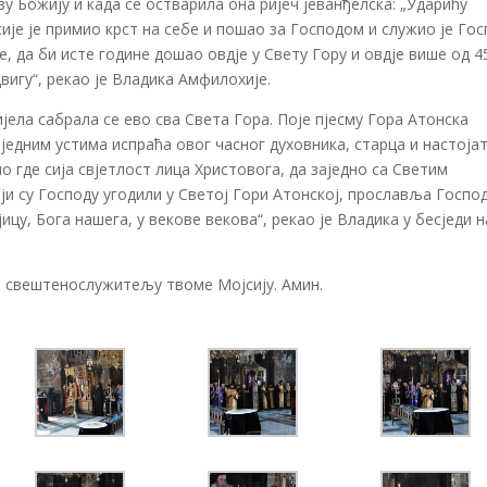
у Божију и када се остварила она ријеч јеванђелска: „Ударићу
сије је примио крст на себе и пошао за Господом и служио је Го
не, да би исте године дошао овдје у Свету Гору и овдје више од 4
вигу“, рекао је Владика Амфилохије.
ела сабрала се ево сва Света Гора. Поје пјесму Гора Атонска
једним устима испраћа овог часног духовника, старца и настој
о где сија свјетлост лица Христовога, да заједно са Светим
ји су Господу угодили у Светој Гори Атонској, прославља Госпо
ицу, Бога нашега, у векове векова“, рекао је Владика у бесједи н
е свештенослужитељу твоме Мојсију. Амин.