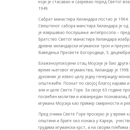
који је стасавао и сазревао поред Светог вл
1949.
Сабрат манастира Хиландара постао је 1964.
Свештеног сабора манстира Хиландара је од 
је извршавао послушање антипросопа – пред
Братство Светог манастира Хиландара изабрал
древни хиландарски игумански трон и преузе
Ваведења Пресвете Богородице, 5. децембра 
Блаженоупокојени отац Мојсије је био друг
време његовог игуманства, Хиландар је 1998
духовник је извео целу једну генерацију мон
општежиће. Познат по својој благој нарави 
али и целе Свете Горе. За своје 63 године пр
посвећен молитви и изванредан познавалац б
игумана Мојсија као пример смирености и ре
Пред очима Свете Горе просијао је у време к
општини и бриге око конака у Кареји, учеств
грудима игумански крст, а на својим плећима