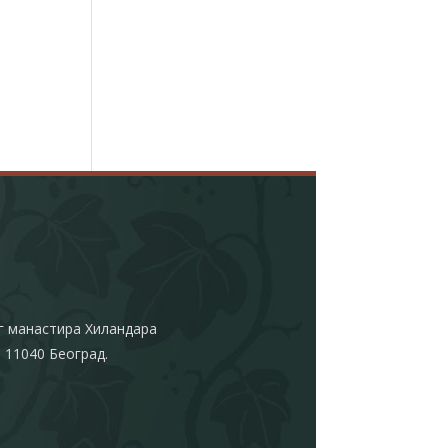
г манастира Хиландара
 11040 Београд.