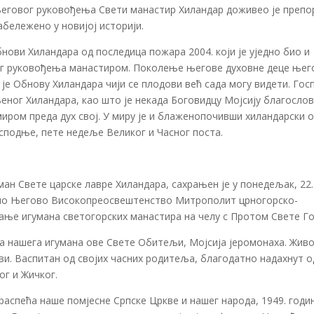
његовог руковођења Свети манастир Хиландар доживео је препо
бележено у новијој историји.
бнови Хиландара од последица пожара 2004. који је уједно био и
вог руковођења манастиром. Поколење његове духовне деце ње
е Обнову Хиландара чији се плодови већ сада могу видети. Гос
еног Хиландара, као што је некада Боговидцу Мојсију благосло
миром преда дух свој. У миру је и блаженопочивши хиландарски 
Господње, пете недеље Великог и Часног поста.
ан Свете царске лавре Хиландара, сахрањен је у понедељак, 22.
лужио Његово Високопреосвештенство Митрополит црногорско-
ање игумана светогорских манастира на челу с Протом Свете Го
ца нашега игумана ове Свете Обитељи, Мојсија јеромонаха. Жив
ави. Васпитан од својих часних родитеља, благодатно надахнут о
г и Жичког.
распећа наше помјесне Српске Цркве и нашег народа, 1949. годин