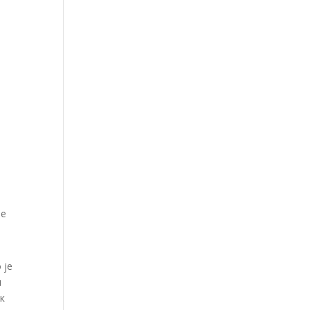
те
 је
и
к