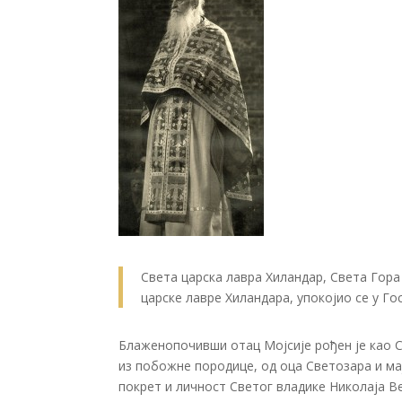
Света царска лавра Хиландар, Света Гор
царске лавре Хиландара, упокојио се у Гос
Блаженопочивши отац Мојсије рођен је као С
из побожне породице, од оца Светозара и м
покрет и личност Светог владике Николаја В