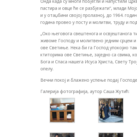
Онда када су многи побјегли и напустили Цркв
пастира и овце ће се разбјежати“, млади Мој
и у отаџбини својој пролазној, до 1964. годи
година провео у посту и молитви, труду и под
„Око његовога свештенога и освјештанога тиј
живоме Господу и молитвено једним срцем и 
ове Светиње. Нека би га Господ упокојио там
ктиторима ове Светиње, заједно са свима, ко
Бога и Спаса нашега Исуса Христа, Свету Трој
опелу.
Вечни покој и блажено успење подај Господ
Галерија фотографија, аутор Саша Жутић: