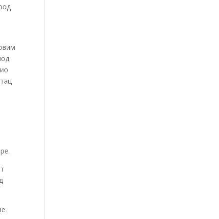
род
говим
под
вио
отац
ре.
от
д
е.