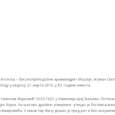
а Атонска – Високопреподобни архимандрит Мојсије, игуман Све
поду у недељу 21. марта 2010, у 87. години живота.
танислав Жарковић 10.02.1923. у Каменици крај Ваљева. Потекао
ајке Зорке. На његово духовно усмерење утицао је богомољачк
елимировића. У манастир Жичу дошао је пред рат и био искушени