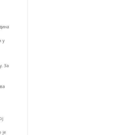
ћ
одина
н у
. За
тва
ој
 је