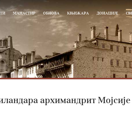
ТИ
МАНАСТИР
ОБНОВА
КЊИЖАРА
ДОНАЦИЈЕ
СВ
Хиландара архимандрит Мојсије