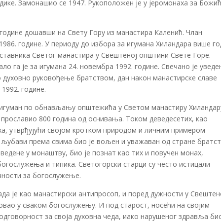
адике. Замонашио се 1947. Рукоположен је у јеромонаха за Божи
 године дошавши на Свету Гору из манастира Каленић. Члан
1986. године. У периоду до избора за игумана Хиландара више г
ставника Светог манастира у Свештеној општини Свете Горе.
о га је за игумана 24. новембра 1992. године. Свечано је уведе
о духовно руковођење братством, дан након манастирске славе
1992. године.
и игуман по обнављању општежића у Светом манастиру Хиландару
. прославио 800 година од оснивања. Током деведесетих, као
аха, утврђујући својом кротком природом и личним примером
и љубави према свима био је вољен и уважаван од стране братс
оведене у монаштву, био је познат као тих и повучен монах,
огослужења и типика. Светогорски старци су често истицали
вности за богослужење.
ада је као манастирски антипросоп, и поред дужности у Свештен
овао у сваком богослужењу. И под старост, носећи на својим
 одговорност за своја духовна чеда, иако нарушеног здравља био