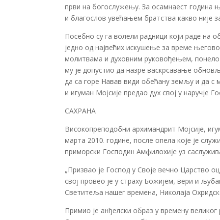
први на богослужењу. За осамнаест година 
и благослов увећањем братства какво није за
Посебно су га волели радници који раде на о
једно од највећих искушење за време њего
молитвама и духовним руковођењем, понело ј
му је допустио да назре васкрсавање обновљ
да са горе Навав види обећану земљу и да с 
и игуман Мојсије предао дух свој у наручје 
САХРАНА
Високопреподобни архимандрит Мојсије, игум
марта 2010. године, после опела које је с
приморски Господин Амфилохије уз саслужив
„Призвао је Господ у Своје вечно Царство о
свој провео је у страху Божијем, вери и љуб
Светитеља нашег времена, Николаја Охридско
Примио је анђелски образ у времену великог 