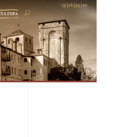
ср
|
ελ
|
ру
|
en
ЕТА ГОРА